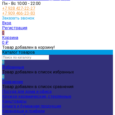
Пн - Вс 10:00 - 22:00
+7 928 427-22-27
+7 909 466-23-83
Заказать звонок
Вход
Регистрация
0
Корзина
0
₽
Товар добавлен в корзину!
Каталог товаров
0
Избранные
Товар добавлен в список избранных
0
Сравнение
Товар добавлен в список сравнения
Посуда для дома и офиса
Кружки керамические, стеклянные
Канцтовары
Бумага и бумажная продукция
Карандаши и грифели