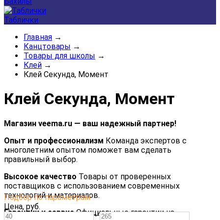
Бахилы
Таблички
Главная
→
Канцтовары
→
Товары для школы
→
Клей
→
Клей Секунда, Момент
Клей Секунда, Момент
Магазин veema.ru — ваш надежный партнер!
Опыт и профессионализм
Команда экспертов с
многолетним опытом поможет вам сделать
правильный выбор.
Высокое качество
Товары от проверенных
поставщиков с использованием современных
технологий и материалов.
Подбор по параметрам
Цена,
руб.
Гарантии и сервис
Официальные гарантии на
—