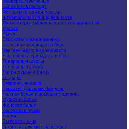
Конверты бумажные
Обложки на паспорт
Фоторамки, рамки-коллаж
Штемпельные принадлежности
Фломастеры, маркеры и текстовыделители
Краски
Ручки
Блокноты и ежедневники
Рюкзаки и мешки для обуви
Чертежные принадлежности
Настольные принадлежности
Товары для школы
Товары для офиса
Папки, сумки и файлы
Тетради
Стержни, чернила
Грамоты, Дипломы, Медали
Нижнее белье и домашняя одежда
Мужское белье
Женское белье
Колготки и чулки
Носки
Бытовая химия
Средства для мытья посуды