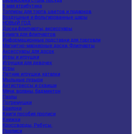
Сервировка стола, посуда
9 мая атрибутика
Топперы для торта, цветов и подарков
Воздушные и фольгированные шары
НОВЫЙ ГОД
Доски,флипчарты, аксессуары
Бумага для флипчартов
Информационные подставки для торговли
Магнитно-маркерные доски, Флипчарты
Аксессуары для досок
Игры и игрушки
Игрушки для девочек
Игры
Летние игрушки, каталки
Мыльные пузыри
Антистрессы и сквиши
Мячи, воланы, бадминтон
Пазлы
Погремушки
Брелоки
Книги пособия прописи
Книжки
Кроссворды, Ребусы.
Прописи