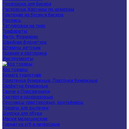
Проволока для бисера
Раскраски, Картины по номерам
Плетение из бусин и бисера
Роспись
Татуировки на тело
Трафареты
Фетр, Фоамиран
Швейная фурнитура
Штампы детские
Гадания и эзотерика
Инструменты
Хоз товары
Бумага туалетная
Полотенца бумажные, Платочки бумажные
Салфетки бумажные
Свечи и Подсвечники
Скатерти одноразовые
Соусницы пластиковые, контейнеры
Товары для выпечки
Шнурки для обуви
Маски медецинские
Перчатки х/б и латексные