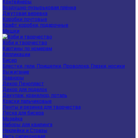
Контейнеры
Воздушно-пузырьковая плёнка
Джутовая веревка
Коробки почтовые
Крафт коробки, подарочные
Мешки
Хоби и творчество
Картины по номерам
Аппликации
Бисер
Блестки, гели, Прищепки, Проволока, Глазки, носики
Выжигание
Гравюры
Декор Пенопласт
Декор для поделок
Декупаж, кракелюр, поталь
Краски пальчиковые
Ленты и резинка для творчества
Леска для бисера
Мозайка
Наборы для квилинга
Наклейки и Стразы
Нить силиконовая