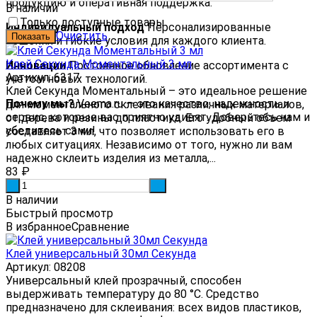
продукцию и оперативная поддержка.
В наличии
Только доступные товары
Индивидуальный подход
Персонализированные
Очистить
решения и гибкие условия для каждого клиента.
Клей Секунда Моментальный 3 мл
Инновации
Постоянное обновление ассортимента с
Артикул: 6317
учетом новых технологий.
Клей Секунда Моментальный – это идеальное решение
Почему мы?
Veema.ru — это качество, надежность и
для моментального склеивания различных материалов,
сервис, которые вас приятно удивят. Доверьтесь нам и
от дерева и резины до пластика. Его удобный объем
убедитесь сами!
составляет 3 мл, что позволяет использовать его в
любых ситуациях. Независимо от того, нужно ли вам
надежно склеить изделия из металла,...
83
₽
-
+
В наличии
Быстрый просмотр
В избранное
Сравнение
Клей универсальный 30мл Секунда
Артикул: 08208
Универсальный клей прозрачный, способен
выдерживать температуру до 80 °С. Средство
предназначено для склеивания: всех видов пластиков,