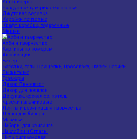
Контейнеры
Воздушно-пузырьковая плёнка
Джутовая веревка
Коробки почтовые
Крафт коробки, подарочные
Мешки
Хоби и творчество
Картины по номерам
Аппликации
Бисер
Блестки, гели, Прищепки, Проволока, Глазки, носики
Выжигание
Гравюры
Декор Пенопласт
Декор для поделок
Декупаж, кракелюр, поталь
Краски пальчиковые
Ленты и резинка для творчества
Леска для бисера
Мозайка
Наборы для квилинга
Наклейки и Стразы
Нить силиконовая