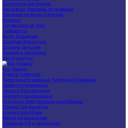
Проволока для бисера
Раскраски, Картины по номерам
Плетение из бусин и бисера
Роспись
Татуировки на тело
Трафареты
Фетр, Фоамиран
Швейная фурнитура
Штампы детские
Гадания и эзотерика
Инструменты
Хоз товары
Бумага туалетная
Полотенца бумажные, Платочки бумажные
Салфетки бумажные
Свечи и Подсвечники
Скатерти одноразовые
Соусницы пластиковые, контейнеры
Товары для выпечки
Шнурки для обуви
Маски медецинские
Перчатки х/б и латексные