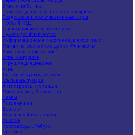
Сервировка стола, посуда
9 мая атрибутика
Топперы для торта, цветов и подарков
Воздушные и фольгированные шары
НОВЫЙ ГОД
Доски,флипчарты, аксессуары
Бумага для флипчартов
Информационные подставки для торговли
Магнитно-маркерные доски, Флипчарты
Аксессуары для досок
Игры и игрушки
Игрушки для девочек
Игры
Летние игрушки, каталки
Мыльные пузыри
Антистрессы и сквиши
Мячи, воланы, бадминтон
Пазлы
Погремушки
Брелоки
Книги пособия прописи
Книжки
Кроссворды, Ребусы.
Прописи