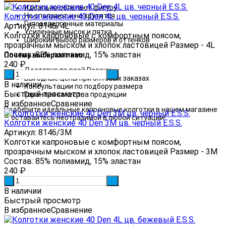
Идеально облегают фигуру
Колготки женские 40 Den 4L цв. черный E.S.S.
Не сползают и не крутятся
Гипоаллергенные материалы
Артикул: 8146/4L
Усиленные мысок и пятка
Колготки капроновые с комфортным поясом,
Широкий выбор размеров и оттенков
прозрачным мыском и хлопок ластовицей Размер - 4L
Состав: 85% полиамид, 15% эластан
Почему выбирают нас:
240
₽
Доставка по всей России
-
+
Выгодные цены при оптовых заказах
В наличии
Консультации по подбору размера
Быстрый просмотр
Гарантия качества продукции
В избранное
Сравнение
Подберите идеальные капроновые колготки в нашем магазине
— оставайтесь неотразимой в любой ситуации!
Колготки женские 40 Den 3М цв. черный E.S.S.
Артикул: 8146/3М
Колготки капроновые с комфортным поясом,
прозрачным мыском и хлопок ластовицей Размер - 3М
Состав: 85% полиамид, 15% эластан
240
₽
-
+
В наличии
Быстрый просмотр
В избранное
Сравнение