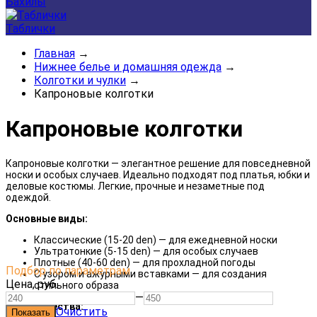
Бахилы
Таблички
Главная
→
Нижнее белье и домашняя одежда
→
Колготки и чулки
→
Капроновые колготки
Капроновые колготки
Капроновые колготки — элегантное решение для повседневной
носки и особых случаев. Идеально подходят под платья, юбки и
деловые костюмы. Легкие, прочные и незаметные под
одеждой.
Основные виды:
Классические (15-20 den) — для ежедневной носки
Ультратонкие (5-15 den) — для особых случаев
Плотные (40-60 den) — для прохладной погоды
Подбор по параметрам
С узором и ажурными вставками — для создания
Цена,
руб.
стильного образа
—
Преимущества:
Очистить