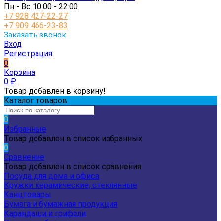
Пн - Вс 10:00 - 22:00
+7 928 427-22-27
+7 909 466-23-83
Заказать звонок
Вход
Регистрация
0
Корзина
0
₽
Товар добавлен в корзину!
Каталог товаров
0
Избранные
Товар добавлен в список избранных
0
Сравнение
Товар добавлен в список сравнения
Посуда для дома и офиса
Кружки керамические, стеклянные
Канцтовары
Бумага и бумажная продукция
Карандаши и грифели