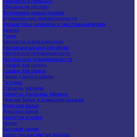
Конверты бумажные
Обложки на паспорт
Фоторамки, рамки-коллаж
Штемпельные принадлежности
Фломастеры, маркеры и текстовыделители
Краски
Ручки
Блокноты и ежедневники
Рюкзаки и мешки для обуви
Чертежные принадлежности
Настольные принадлежности
Товары для школы
Товары для офиса
Папки, сумки и файлы
Тетради
Стержни, чернила
Грамоты, Дипломы, Медали
Нижнее белье и домашняя одежда
Мужское белье
Женское белье
Колготки и чулки
Носки
Бытовая химия
Средства для мытья посуды