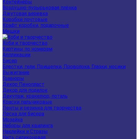
Контейнеры
Воздушно-пузырьковая плёнка
Джутовая веревка
Коробки почтовые
Крафт коробки, подарочные
Мешки
Хоби и творчество
Картины по номерам
Аппликации
Бисер
Блестки, гели, Прищепки, Проволока, Глазки, носики
Выжигание
Гравюры
Декор Пенопласт
Декор для поделок
Декупаж, кракелюр, поталь
Краски пальчиковые
Ленты и резинка для творчества
Леска для бисера
Мозайка
Наборы для квилинга
Наклейки и Стразы
Нить силиконовая