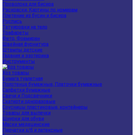
Проволока для бисера
Раскраски, Картины по номерам
Плетение из бусин и бисера
Роспись
Татуировки на тело
Трафареты
Фетр, Фоамиран
Швейная фурнитура
Штампы детские
Гадания и эзотерика
Инструменты
Хоз товары
Бумага туалетная
Полотенца бумажные, Платочки бумажные
Салфетки бумажные
Свечи и Подсвечники
Скатерти одноразовые
Соусницы пластиковые, контейнеры
Товары для выпечки
Шнурки для обуви
Маски медецинские
Перчатки х/б и латексные