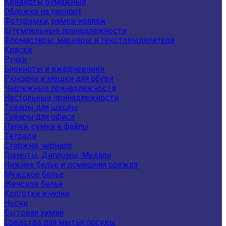
Конверты бумажные
Обложки на паспорт
Фоторамки, рамки-коллаж
Штемпельные принадлежности
Фломастеры, маркеры и текстовыделители
Краски
Ручки
Блокноты и ежедневники
Рюкзаки и мешки для обуви
Чертежные принадлежности
Настольные принадлежности
Товары для школы
Товары для офиса
Папки, сумки и файлы
Тетради
Стержни, чернила
Грамоты, Дипломы, Медали
Нижнее белье и домашняя одежда
Мужское белье
Женское белье
Колготки и чулки
Носки
Бытовая химия
Средства для мытья посуды