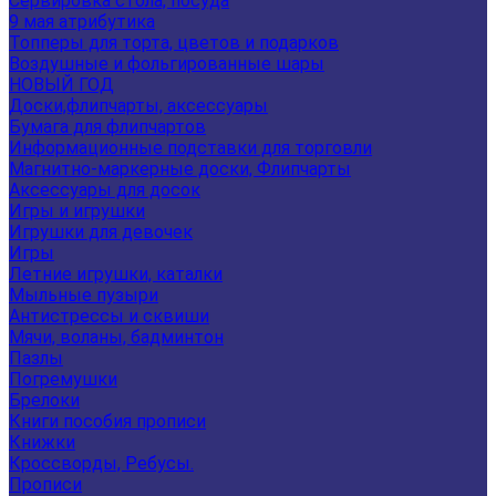
Сервировка стола, посуда
9 мая атрибутика
Топперы для торта, цветов и подарков
Воздушные и фольгированные шары
НОВЫЙ ГОД
Доски,флипчарты, аксессуары
Бумага для флипчартов
Информационные подставки для торговли
Магнитно-маркерные доски, Флипчарты
Аксессуары для досок
Игры и игрушки
Игрушки для девочек
Игры
Летние игрушки, каталки
Мыльные пузыри
Антистрессы и сквиши
Мячи, воланы, бадминтон
Пазлы
Погремушки
Брелоки
Книги пособия прописи
Книжки
Кроссворды, Ребусы.
Прописи