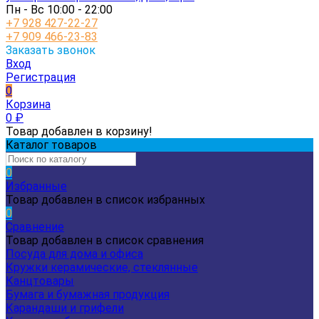
Пн - Вс 10:00 - 22:00
+7 928 427-22-27
+7 909 466-23-83
Заказать звонок
Вход
Регистрация
0
Корзина
0
₽
Товар добавлен в корзину!
Каталог товаров
0
Избранные
Товар добавлен в список избранных
0
Сравнение
Товар добавлен в список сравнения
Посуда для дома и офиса
Кружки керамические, стеклянные
Канцтовары
Бумага и бумажная продукция
Карандаши и грифели