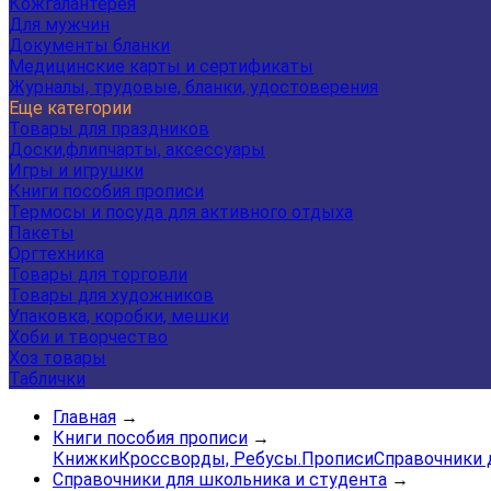
Кожгалантерея
Для мужчин
Документы бланки
Медицинские карты и сертификаты
Журналы, трудовые, бланки, удостоверения
Еще категории
Товары для праздников
Доски,флипчарты, аксессуары
Игры и игрушки
Книги пособия прописи
Термосы и посуда для активного отдыха
Пакеты
Оргтехника
Товары для торговли
Товары для художников
Упаковка, коробки, мешки
Хоби и творчество
Хоз товары
Таблички
Главная
→
Книги пособия прописи
→
Книжки
Кроссворды, Ребусы.
Прописи
Справочники 
Справочники для школьника и студента
→