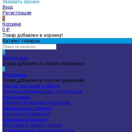
Заказать звонок
Вход
Регистрация
0
Корзина
0
₽
Товар добавлен в корзину!
Каталог товаров
0
Избранные
Товар добавлен в список избранных
0
Сравнение
Товар добавлен в список сравнения
Посуда для дома и офиса
Кружки керамические, стеклянные
Канцтовары
Бумага и бумажная продукция
Карандаши и грифели
Конверты бумажные
Обложки на паспорт
Фоторамки, рамки-коллаж
Штемпельные принадлежности