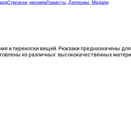
ади
Стержни, чернила
Грамоты, Дипломы, Медали
ния
и
переноски
вещей.
Рюкзаки
предназначены
для
отовлены
из
различных
высококачественных матери