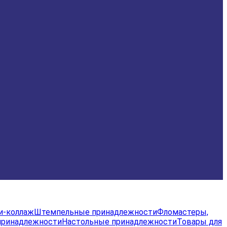
и-коллаж
Штемпельные принадлежности
Фломастеры,
принадлежности
Настольные принадлежности
Товары для