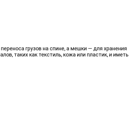
переноса
грузов
на
спине,
а
мешки
— для
хранения
алов,
таких
как
текстиль,
кожа
или
пластик,
и
иметь