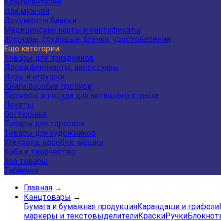
Кожгалантерея
Для мужчин
Документы бланки
Медицинские карты и сертификаты
Журналы, трудовые, бланки, удостоверения
Еще категории
Товары для праздников
Доски,флипчарты, аксессуары
Игры и игрушки
Книги пособия прописи
Термосы и посуда для активного отдыха
Пакеты
Оргтехника
Товары для торговли
Товары для художников
Упаковка, коробки, мешки
Хоби и творчество
Хоз товары
Таблички
Главная
→
Канцтовары
→
Бумага и бумажная продукция
Карандаши и грифели
маркеры и текстовыделители
Краски
Ручки
Блокнот