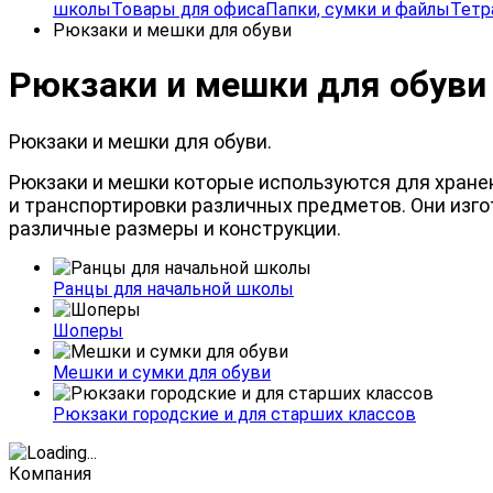
школы
Товары для офиса
Папки, сумки и файлы
Тетр
Рюкзаки и мешки для обуви
Рюкзаки и мешки для обуви
Рюкзаки
и
мешки
для
обуви.
Рюкзаки и мешки
которые
используются
для
хране
и
транспортировки
различных
предметов.
Они
изг
различные
размеры
и
конструкции.
Ранцы для начальной школы
Шоперы
Мешки и сумки для обуви
Рюкзаки городские и для старших классов
Компания