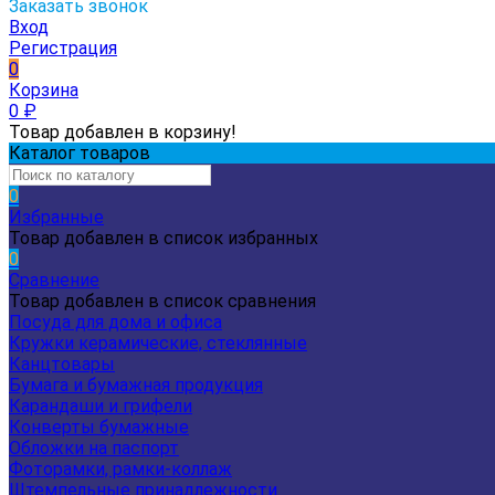
Заказать звонок
Вход
Регистрация
0
Корзина
0
₽
Товар добавлен в корзину!
Каталог товаров
0
Избранные
Товар добавлен в список избранных
0
Сравнение
Товар добавлен в список сравнения
Посуда для дома и офиса
Кружки керамические, стеклянные
Канцтовары
Бумага и бумажная продукция
Карандаши и грифели
Конверты бумажные
Обложки на паспорт
Фоторамки, рамки-коллаж
Штемпельные принадлежности