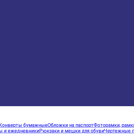
Конверты бумажные
Обложки на паспорт
Фоторамки, рамк
ы и ежедневники
Рюкзаки и мешки для обуви
Чертежные 