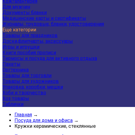
Кожгалантерея
Для мужчин
Документы бланки
Медицинские карты и сертификаты
Журналы, трудовые, бланки, удостоверения
Еще категории
Товары для праздников
Доски,флипчарты, аксессуары
Игры и игрушки
Книги пособия прописи
Термосы и посуда для активного отдыха
Пакеты
Оргтехника
Товары для торговли
Товары для художников
Упаковка, коробки, мешки
Хоби и творчество
Хоз товары
Таблички
Главная
→
Посуда для дома и офиса
→
Кружки керамические, стеклянные