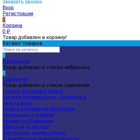
Заказать звонок
Вход
Регистрация
0
Корзина
0
₽
Товар добавлен в корзину!
Каталог товаров
0
Избранные
Товар добавлен в список избранных
0
Сравнение
Товар добавлен в список сравнения
Посуда для дома и офиса
Кружки керамические, стеклянные
Канцтовары
Бумага и бумажная продукция
Карандаши и грифели
Конверты бумажные
Обложки на паспорт
Фоторамки, рамки-коллаж
Штемпельные принадлежности