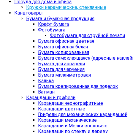
Посуда для дома и офиса
Кружки керамические, стеклянные
Канцтовары
Бумага и бумажная продукция
Крафт бумага
Фотобумага
Фотобумага для струйной печати
Бумага офисная цветная
Бумага офисная белая
Бумага копировальная
Бумага самоклеящаяся (адресные наклей
Бумага для акварели
Бумага для черчения
Бумага миллиметровая
Калька
Бумага крепированная для поделок
Ватман
Карандаши и грифели
Карандаши чернографитные
Карандаши цветные
Грифели для механических карандашей
Карандаши механические
Карандаши и Мелки восковые
Карандаши по стеклу и дереву