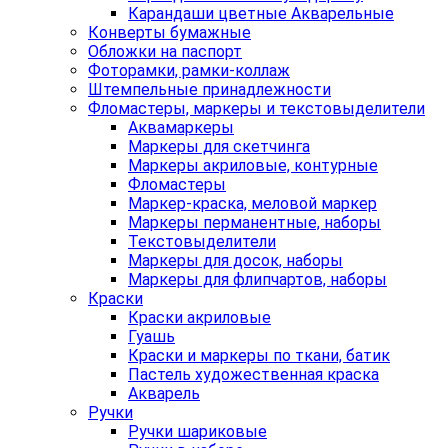
Карандаши цветные Акварельные
Конверты бумажные
Обложки на паспорт
Фоторамки, рамки-коллаж
Штемпельные принадлежности
Фломастеры, маркеры и текстовыделители
Аквамаркеры
Маркеры для скетчинга
Маркеры акриловые, контурные
Фломастеры
Маркер-краска, меловой маркер
Маркеры перманентные, наборы
Текстовыделители
Маркеры для досок, наборы
Маркеры для флипчартов, наборы
Краски
Краски акриловые
Гуашь
Краски и маркеры по ткани, батик
Пастель художественная краска
Акварель
Ручки
Ручки шариковые