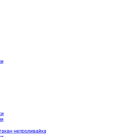
ши
ки
ия
Стакан-непроливайка
ии