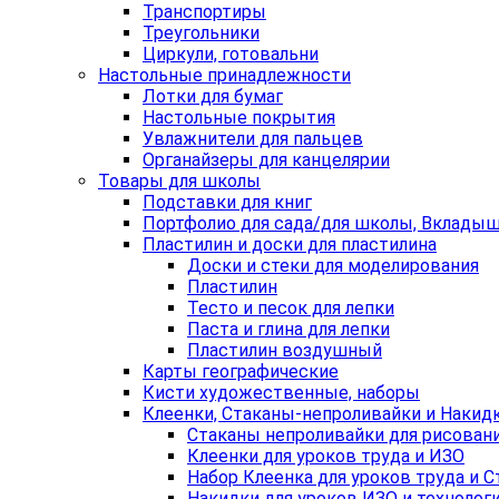
Транспортиры
Треугольники
Циркули, готовальни
Настольные принадлежности
Лотки для бумаг
Настольные покрытия
Увлажнители для пальцев
Органайзеры для канцелярии
Товары для школы
Подставки для книг
Портфолио для сада/для школы, Вклады
Пластилин и доски для пластилина
Доски и стеки для моделирования
Пластилин
Тесто и песок для лепки
Паста и глина для лепки
Пластилин воздушный
Карты географические
Кисти художественные, наборы
Клеенки, Стаканы-непроливайки и Накид
Стаканы непроливайки для рисован
Клеенки для уроков труда и ИЗО
Набор Клеенка для уроков труда и 
Накидки для уроков ИЗО и технолог