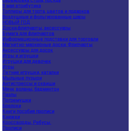
Сервировка стола, посуда
9 мая атрибутика
Топперы для торта, цветов и подарков
Воздушные и фольгированные шары
НОВЫЙ ГОД
Доски,флипчарты, аксессуары
Бумага для флипчартов
Информационные подставки для торговли
Магнитно-маркерные доски, Флипчарты
Аксессуары для досок
Игры и игрушки
Игрушки для девочек
Игры
Летние игрушки, каталки
Мыльные пузыри
Антистрессы и сквиши
Мячи, воланы, бадминтон
Пазлы
Погремушки
Брелоки
Книги пособия прописи
Книжки
Кроссворды, Ребусы.
Прописи