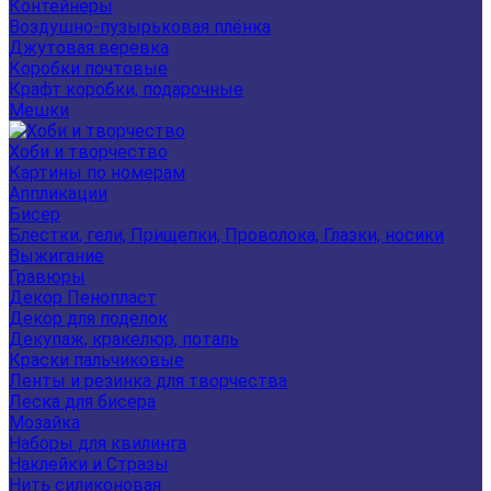
Контейнеры
Воздушно-пузырьковая плёнка
Джутовая веревка
Коробки почтовые
Крафт коробки, подарочные
Мешки
Хоби и творчество
Картины по номерам
Аппликации
Бисер
Блестки, гели, Прищепки, Проволока, Глазки, носики
Выжигание
Гравюры
Декор Пенопласт
Декор для поделок
Декупаж, кракелюр, поталь
Краски пальчиковые
Ленты и резинка для творчества
Леска для бисера
Мозайка
Наборы для квилинга
Наклейки и Стразы
Нить силиконовая