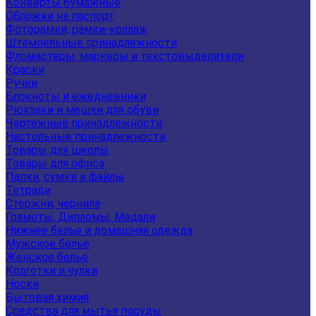
Конверты бумажные
Обложки на паспорт
Фоторамки, рамки-коллаж
Штемпельные принадлежности
Фломастеры, маркеры и текстовыделители
Краски
Ручки
Блокноты и ежедневники
Рюкзаки и мешки для обуви
Чертежные принадлежности
Настольные принадлежности
Товары для школы
Товары для офиса
Папки, сумки и файлы
Тетради
Стержни, чернила
Грамоты, Дипломы, Медали
Нижнее белье и домашняя одежда
Мужское белье
Женское белье
Колготки и чулки
Носки
Бытовая химия
Средства для мытья посуды