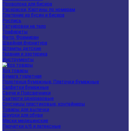
Проволока для бисера
Раскраски, Картины по номерам
Плетение из бусин и бисера
Роспись
Татуировки на тело
Трафареты
Фетр, Фоамиран
Швейная фурнитура
Штампы детские
Гадания и эзотерика
Инструменты
Хоз товары
Бумага туалетная
Полотенца бумажные, Платочки бумажные
Салфетки бумажные
Свечи и Подсвечники
Скатерти одноразовые
Соусницы пластиковые, контейнеры
Товары для выпечки
Шнурки для обуви
Маски медецинские
Перчатки х/б и латексные