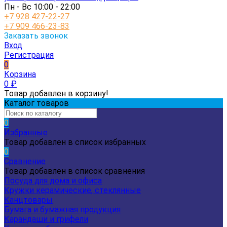
Пн - Вс 10:00 - 22:00
+7 928 427-22-27
+7 909 466-23-83
Заказать звонок
Вход
Регистрация
0
Корзина
0
₽
Товар добавлен в корзину!
Каталог товаров
0
Избранные
Товар добавлен в список избранных
0
Сравнение
Товар добавлен в список сравнения
Посуда для дома и офиса
Кружки керамические, стеклянные
Канцтовары
Бумага и бумажная продукция
Карандаши и грифели