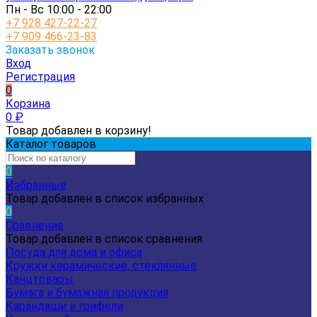
Пн - Вс 10:00 - 22:00
+7 928 427-22-27
+7 909 466-23-83
Заказать звонок
Вход
Регистрация
0
Корзина
0
₽
Товар добавлен в корзину!
Каталог товаров
0
Избранные
Товар добавлен в список избранных
0
Сравнение
Товар добавлен в список сравнения
Посуда для дома и офиса
Кружки керамические, стеклянные
Канцтовары
Бумага и бумажная продукция
Карандаши и грифели