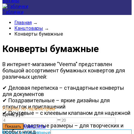
Бахилы
Таблички
Главная
→
Канцтовары
→
Конверты бумажные
Конверты бумажные
В интернет-магазине "Veema" представлен
большой ассортимент бумажных конвертов для
различных целей:
✔ Деловая переписка – стандартные конверты
для документов
✔ Поздравительные – яркие дизайны для
открыток и приглашений
Подбор по параметрам
✔ Почтовые – с клеевым клапаном для надежной
Цена,
руб.
отправки
—
✔ Нестандартные размеры – для творческих и
Очистить
особых нужд
Новые и популярные