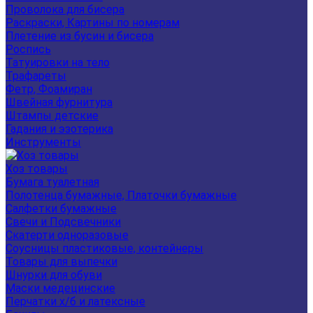
Проволока для бисера
Раскраски, Картины по номерам
Плетение из бусин и бисера
Роспись
Татуировки на тело
Трафареты
Фетр, Фоамиран
Швейная фурнитура
Штампы детские
Гадания и эзотерика
Инструменты
Хоз товары
Бумага туалетная
Полотенца бумажные, Платочки бумажные
Салфетки бумажные
Свечи и Подсвечники
Скатерти одноразовые
Соусницы пластиковые, контейнеры
Товары для выпечки
Шнурки для обуви
Маски медецинские
Перчатки х/б и латексные