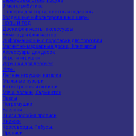
Сервировка стола, посуда
9 мая атрибутика
Топперы для торта, цветов и подарков
Воздушные и фольгированные шары
НОВЫЙ ГОД
Доски,флипчарты, аксессуары
Бумага для флипчартов
Информационные подставки для торговли
Магнитно-маркерные доски, Флипчарты
Аксессуары для досок
Игры и игрушки
Игрушки для девочек
Игры
Летние игрушки, каталки
Мыльные пузыри
Антистрессы и сквиши
Мячи, воланы, бадминтон
Пазлы
Погремушки
Брелоки
Книги пособия прописи
Книжки
Кроссворды, Ребусы.
Прописи