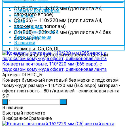
С1 (Е65) – 114×162 мм (для листа А4,
Новые и популярные
сложного втрое)
Название
С2 (Е66) – 110х220 мм (для листа А4,
Цена
сложенного пополам)
Хиты продаж
С4 (Е65) – 229×324 мм (для листа А4 без
Оценка покупателей
Дата добавления
сложения)
В наличии
Размеры: С5, С6, DL
Удобны для деловой корреспонденции
Конверты почтовые, 110*220 мм (Е65 евро), с
подсказом кому-куда офсет, силиконовая лента
Артикул: DLНПС_Б
Конверт бумажный почтовый без марки с подсказом
"кому-куда" размер - 110*220 мм (Е65 евро) материал -
офсет плотность - 80 г/кв.м клей - силиконовая лента
5
₽
-
+
В наличии
Быстрый просмотр
В избранное
Сравнение