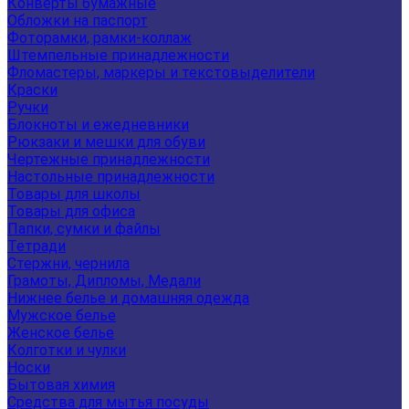
Конверты бумажные
Обложки на паспорт
Фоторамки, рамки-коллаж
Штемпельные принадлежности
Фломастеры, маркеры и текстовыделители
Краски
Ручки
Блокноты и ежедневники
Рюкзаки и мешки для обуви
Чертежные принадлежности
Настольные принадлежности
Товары для школы
Товары для офиса
Папки, сумки и файлы
Тетради
Стержни, чернила
Грамоты, Дипломы, Медали
Нижнее белье и домашняя одежда
Мужское белье
Женское белье
Колготки и чулки
Носки
Бытовая химия
Средства для мытья посуды