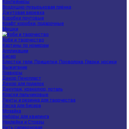
Контейнеры
Воздушно-пузырьковая плёнка
Джутовая веревка
Коробки почтовые
Крафт коробки, подарочные
Мешки
Хоби и творчество
Картины по номерам
Аппликации
Бисер
Блестки, гели, Прищепки, Проволока, Глазки, носики
Выжигание
Гравюры
Декор Пенопласт
Декор для поделок
Декупаж, кракелюр, поталь
Краски пальчиковые
Ленты и резинка для творчества
Леска для бисера
Мозайка
Наборы для квилинга
Наклейки и Стразы
Нить силиконовая