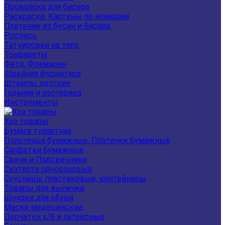
Проволока для бисера
Раскраски, Картины по номерам
Плетение из бусин и бисера
Роспись
Татуировки на тело
Трафареты
Фетр, Фоамиран
Швейная фурнитура
Штампы детские
Гадания и эзотерика
Инструменты
Хоз товары
Бумага туалетная
Полотенца бумажные, Платочки бумажные
Салфетки бумажные
Свечи и Подсвечники
Скатерти одноразовые
Соусницы пластиковые, контейнеры
Товары для выпечки
Шнурки для обуви
Маски медецинские
Перчатки х/б и латексные