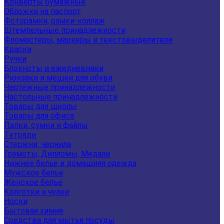
Конверты бумажные
Обложки на паспорт
Фоторамки, рамки-коллаж
Штемпельные принадлежности
Фломастеры, маркеры и текстовыделители
Краски
Ручки
Блокноты и ежедневники
Рюкзаки и мешки для обуви
Чертежные принадлежности
Настольные принадлежности
Товары для школы
Товары для офиса
Папки, сумки и файлы
Тетради
Стержни, чернила
Грамоты, Дипломы, Медали
Нижнее белье и домашняя одежда
Мужское белье
Женское белье
Колготки и чулки
Носки
Бытовая химия
Средства для мытья посуды