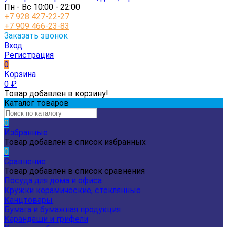
Пн - Вс 10:00 - 22:00
+7 928 427-22-27
+7 909 466-23-83
Заказать звонок
Вход
Регистрация
0
Корзина
0
₽
Товар добавлен в корзину!
Каталог товаров
0
Избранные
Товар добавлен в список избранных
0
Сравнение
Товар добавлен в список сравнения
Посуда для дома и офиса
Кружки керамические, стеклянные
Канцтовары
Бумага и бумажная продукция
Карандаши и грифели