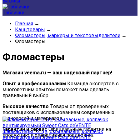
Бахилы
Таблички
Главная
→
Канцтовары
→
Фломастеры, маркеры и текстовыделители
→
Фломастеры
Фломастеры
Магазин veema.ru — ваш надежный партнер!
Опыт и профессионализм
Команда экспертов с
многолетним опытом поможет вам сделать
правильный выбор.
Высокое качество
Товары от проверенных
поставщиков с использованием современных
технологий и материалов.
Гарантии и сервис
Официальные гарантии на
Фломастеры 12 цв, смываемые, колпачок
продукцию и оперативная поддержка.
вентилируемый Sweet Cats deVENTE