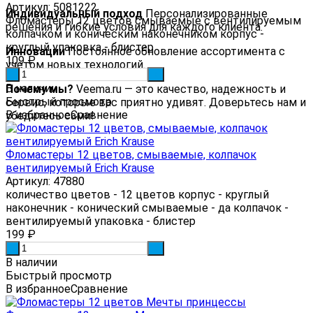
Артикул: 5081222
Индивидуальный подход
Персонализированные
Фломастеры 12 цветов смываемые с вентилируемым
решения и гибкие условия для каждого клиента.
колпачком и коническим наконечником корпус -
круглый упаковка - блистер
Инновации
Постоянное обновление ассортимента с
109
₽
учетом новых технологий.
-
+
В наличии
Почему мы?
Veema.ru — это качество, надежность и
Быстрый просмотр
сервис, которые вас приятно удивят. Доверьтесь нам и
В избранное
Сравнение
убедитесь сами!
Фломастеры 12 цветов, смываемые, колпачок
вентилируемый Erich Krause
Артикул: 47880
количество цветов - 12 цветов корпус - круглый
наконечник - конический смываемые - да колпачок -
вентилируемый упаковка - блистер
199
₽
-
+
В наличии
Быстрый просмотр
В избранное
Сравнение