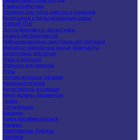
Сервировка стола, посуда
9 мая атрибутика
Топперы для торта, цветов и подарков
Воздушные и фольгированные шары
НОВЫЙ ГОД
Доски,флипчарты, аксессуары
Бумага для флипчартов
Информационные подставки для торговли
Магнитно-маркерные доски, Флипчарты
Аксессуары для досок
Игры и игрушки
Игрушки для девочек
Игры
Летние игрушки, каталки
Мыльные пузыри
Антистрессы и сквиши
Мячи, воланы, бадминтон
Пазлы
Погремушки
Брелоки
Книги пособия прописи
Книжки
Кроссворды, Ребусы.
Прописи