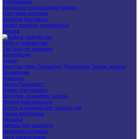
Контейнеры
Воздушно-пузырьковая плёнка
Джутовая веревка
Коробки почтовые
Крафт коробки, подарочные
Мешки
Хоби и творчество
Картины по номерам
Аппликации
Бисер
Блестки, гели, Прищепки, Проволока, Глазки, носики
Выжигание
Гравюры
Декор Пенопласт
Декор для поделок
Декупаж, кракелюр, поталь
Краски пальчиковые
Ленты и резинка для творчества
Леска для бисера
Мозайка
Наборы для квилинга
Наклейки и Стразы
Нить силиконовая