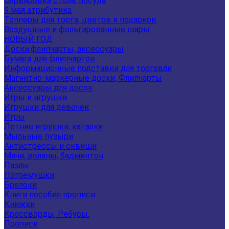
Сервировка стола, посуда
9 мая атрибутика
Топперы для торта, цветов и подарков
Воздушные и фольгированные шары
НОВЫЙ ГОД
Доски,флипчарты, аксессуары
Бумага для флипчартов
Информационные подставки для торговли
Магнитно-маркерные доски, Флипчарты
Аксессуары для досок
Игры и игрушки
Игрушки для девочек
Игры
Летние игрушки, каталки
Мыльные пузыри
Антистрессы и сквиши
Мячи, воланы, бадминтон
Пазлы
Погремушки
Брелоки
Книги пособия прописи
Книжки
Кроссворды, Ребусы.
Прописи