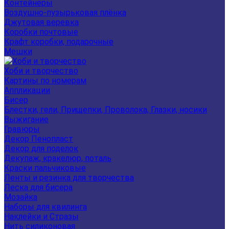
Контейнеры
Воздушно-пузырьковая плёнка
Джутовая веревка
Коробки почтовые
Крафт коробки, подарочные
Мешки
Хоби и творчество
Картины по номерам
Аппликации
Бисер
Блестки, гели, Прищепки, Проволока, Глазки, носики
Выжигание
Гравюры
Декор Пенопласт
Декор для поделок
Декупаж, кракелюр, поталь
Краски пальчиковые
Ленты и резинка для творчества
Леска для бисера
Мозайка
Наборы для квилинга
Наклейки и Стразы
Нить силиконовая