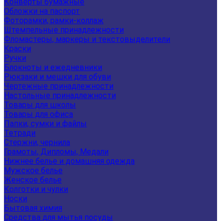
Конверты бумажные
Обложки на паспорт
Фоторамки, рамки-коллаж
Штемпельные принадлежности
Фломастеры, маркеры и текстовыделители
Краски
Ручки
Блокноты и ежедневники
Рюкзаки и мешки для обуви
Чертежные принадлежности
Настольные принадлежности
Товары для школы
Товары для офиса
Папки, сумки и файлы
Тетради
Стержни, чернила
Грамоты, Дипломы, Медали
Нижнее белье и домашняя одежда
Мужское белье
Женское белье
Колготки и чулки
Носки
Бытовая химия
Средства для мытья посуды