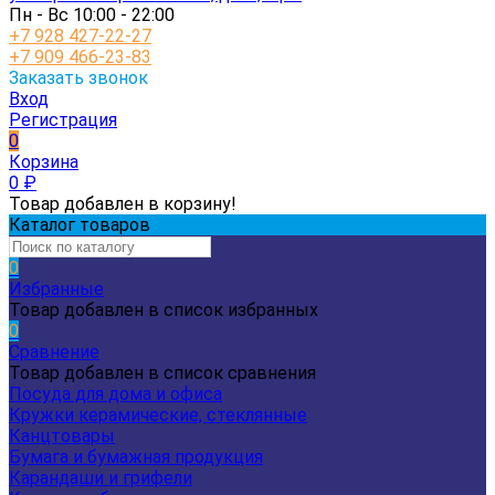
Пн - Вс 10:00 - 22:00
+7 928 427-22-27
+7 909 466-23-83
Заказать звонок
Вход
Регистрация
0
Корзина
0
₽
Товар добавлен в корзину!
Каталог товаров
0
Избранные
Товар добавлен в список избранных
0
Сравнение
Товар добавлен в список сравнения
Посуда для дома и офиса
Кружки керамические, стеклянные
Канцтовары
Бумага и бумажная продукция
Карандаши и грифели