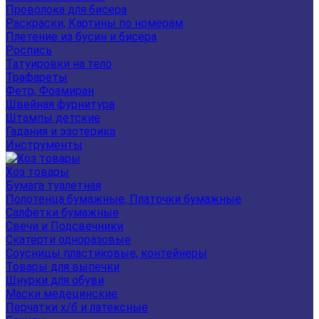
Проволока для бисера
Раскраски, Картины по номерам
Плетение из бусин и бисера
Роспись
Татуировки на тело
Трафареты
Фетр, Фоамиран
Швейная фурнитура
Штампы детские
Гадания и эзотерика
Инструменты
Хоз товары
Бумага туалетная
Полотенца бумажные, Платочки бумажные
Салфетки бумажные
Свечи и Подсвечники
Скатерти одноразовые
Соусницы пластиковые, контейнеры
Товары для выпечки
Шнурки для обуви
Маски медецинские
Перчатки х/б и латексные