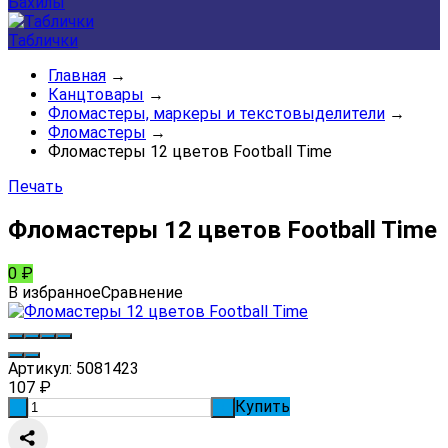
Бахилы
Таблички
Главная
→
Канцтовары
→
Фломастеры, маркеры и текстовыделители
→
Фломастеры
→
Фломастеры 12 цветов Football Time
Печать
Фломастеры 12 цветов Football Time
0
₽
В избранное
Сравнение
Артикул:
5081423
107
₽
Купить
-
+