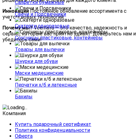
решения и гибкие условия для каждого клиента.
Салфетки бумажные
Инновации
Постоянное обновление ассортимента с
Свечи и Подсвечники
учетом новых технологий.
Скатерти одноразовые
Почему мы?
Veema.ru — это качество, надежность и
сервис, которые вас приятно удивят. Доверьтесь нам и
Соусницы пластиковые, контейнеры
убедитесь сами!
Товары для выпечки
Шнурки для обуви
Маски медецинские
Перчатки х/б и латексные
Бахилы
Компания
Купить подарочный сертификат
Политика конфиденциальности
Оферта