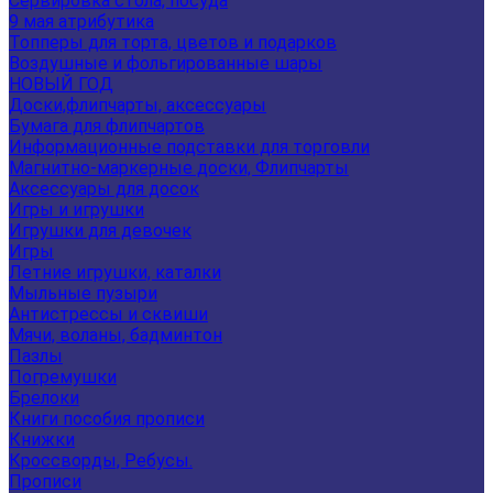
Сервировка стола, посуда
9 мая атрибутика
Топперы для торта, цветов и подарков
Воздушные и фольгированные шары
НОВЫЙ ГОД
Доски,флипчарты, аксессуары
Бумага для флипчартов
Информационные подставки для торговли
Магнитно-маркерные доски, Флипчарты
Аксессуары для досок
Игры и игрушки
Игрушки для девочек
Игры
Летние игрушки, каталки
Мыльные пузыри
Антистрессы и сквиши
Мячи, воланы, бадминтон
Пазлы
Погремушки
Брелоки
Книги пособия прописи
Книжки
Кроссворды, Ребусы.
Прописи