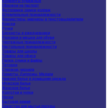
Конверты бумажные
Обложки на паспорт
Фоторамки, рамки-коллаж
Штемпельные принадлежности
Фломастеры, маркеры и текстовыделители
Краски
Ручки
Блокноты и ежедневники
Рюкзаки и мешки для обуви
Чертежные принадлежности
Настольные принадлежности
Товары для школы
Товары для офиса
Папки, сумки и файлы
Тетради
Стержни, чернила
Грамоты, Дипломы, Медали
Нижнее белье и домашняя одежда
Мужское белье
Женское белье
Колготки и чулки
Носки
Бытовая химия
Средства для мытья посуды