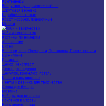
Контейнеры
Воздушно-пузырьковая плёнка
Джутовая веревка
Коробки почтовые
Крафт коробки, подарочные
Мешки
Хоби и творчество
Картины по номерам
Аппликации
Бисер
Блестки, гели, Прищепки, Проволока, Глазки, носики
Выжигание
Гравюры
Декор Пенопласт
Декор для поделок
Декупаж, кракелюр, поталь
Краски пальчиковые
Ленты и резинка для творчества
Леска для бисера
Мозайка
Наборы для квилинга
Наклейки и Стразы
Нить силиконовая