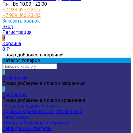
Пн - Вс 10:00 - 22:00
+7 928 427-22-27
+7 909 466-23-83
Заказать звонок
Вход
Регистрация
0
Корзина
0
₽
Товар добавлен в корзину!
Каталог товаров
0
Избранные
Товар добавлен в список избранных
0
Сравнение
Товар добавлен в список сравнения
Посуда для дома и офиса
Кружки керамические, стеклянные
Канцтовары
Бумага и бумажная продукция
Карандаши и грифели