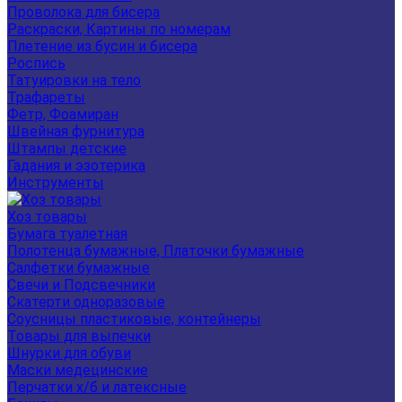
Проволока для бисера
Раскраски, Картины по номерам
Плетение из бусин и бисера
Роспись
Татуировки на тело
Трафареты
Фетр, Фоамиран
Швейная фурнитура
Штампы детские
Гадания и эзотерика
Инструменты
Хоз товары
Бумага туалетная
Полотенца бумажные, Платочки бумажные
Салфетки бумажные
Свечи и Подсвечники
Скатерти одноразовые
Соусницы пластиковые, контейнеры
Товары для выпечки
Шнурки для обуви
Маски медецинские
Перчатки х/б и латексные