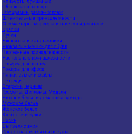
Конверты бумажные
Обложки на паспорт
Фоторамки, рамки-коллаж
Штемпельные принадлежности
Фломастеры, маркеры и текстовыделители
Краски
Ручки
Блокноты и ежедневники
Рюкзаки и мешки для обуви
Чертежные принадлежности
Настольные принадлежности
Товары для школы
Товары для офиса
Папки, сумки и файлы
Тетради
Стержни, чернила
Грамоты, Дипломы, Медали
Нижнее белье и домашняя одежда
Мужское белье
Женское белье
Колготки и чулки
Носки
Бытовая химия
Средства для мытья посуды