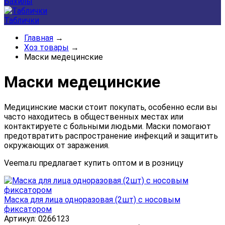
Бахилы
Таблички
Главная
→
Хоз товары
→
Маски медецинские
Маски медецинские
М
едицинские
маски
стоит
покупать,
особенно
если
вы
часто
находитесь
в
общественных
местах
или
контактируете
с
больными
людьми.
Маски
помогают
предотвратить
распространение
инфекций
и
защитить
окружающих
от
заражения.
Veema.ru предлагает купить оптом и в розницу
Маска для лица одноразовая (2шт) с носовым
фиксатором
Артикул: 0266123