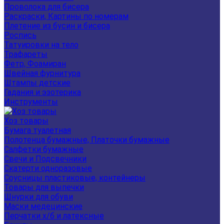
Проволока для бисера
Раскраски, Картины по номерам
Плетение из бусин и бисера
Роспись
Татуировки на тело
Трафареты
Фетр, Фоамиран
Швейная фурнитура
Штампы детские
Гадания и эзотерика
Инструменты
Хоз товары
Бумага туалетная
Полотенца бумажные, Платочки бумажные
Салфетки бумажные
Свечи и Подсвечники
Скатерти одноразовые
Соусницы пластиковые, контейнеры
Товары для выпечки
Шнурки для обуви
Маски медецинские
Перчатки х/б и латексные