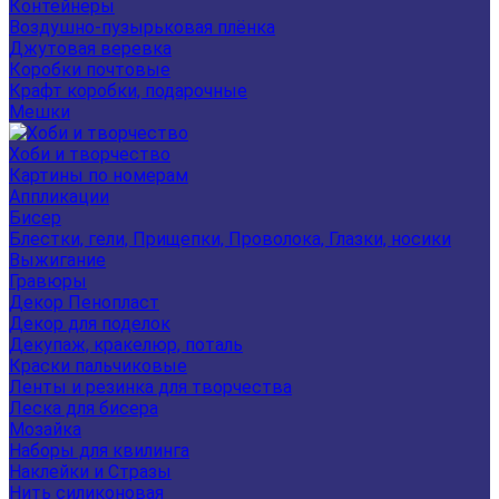
Контейнеры
Воздушно-пузырьковая плёнка
Джутовая веревка
Коробки почтовые
Крафт коробки, подарочные
Мешки
Хоби и творчество
Картины по номерам
Аппликации
Бисер
Блестки, гели, Прищепки, Проволока, Глазки, носики
Выжигание
Гравюры
Декор Пенопласт
Декор для поделок
Декупаж, кракелюр, поталь
Краски пальчиковые
Ленты и резинка для творчества
Леска для бисера
Мозайка
Наборы для квилинга
Наклейки и Стразы
Нить силиконовая