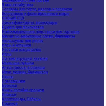
Сервировка стола, посуда
9 мая атрибутика
Топперы для торта, цветов и подарков
Воздушные и фольгированные шары
НОВЫЙ ГОД
Доски,флипчарты, аксессуары
Бумага для флипчартов
Информационные подставки для торговли
Магнитно-маркерные доски, Флипчарты
Аксессуары для досок
Игры и игрушки
Игрушки для девочек
Игры
Летние игрушки, каталки
Мыльные пузыри
Антистрессы и сквиши
Мячи, воланы, бадминтон
Пазлы
Погремушки
Брелоки
Книги пособия прописи
Книжки
Кроссворды, Ребусы.
Прописи