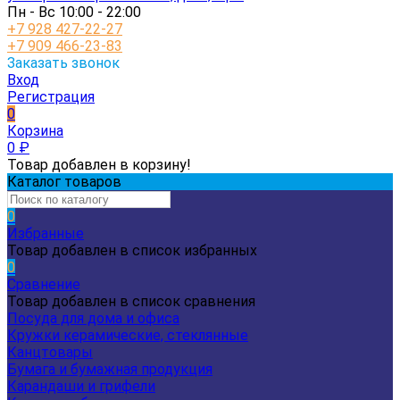
Пн - Вс 10:00 - 22:00
+7 928 427-22-27
+7 909 466-23-83
Заказать звонок
Вход
Регистрация
0
Корзина
0
₽
Товар добавлен в корзину!
Каталог товаров
0
Избранные
Товар добавлен в список избранных
0
Сравнение
Товар добавлен в список сравнения
Посуда для дома и офиса
Кружки керамические, стеклянные
Канцтовары
Бумага и бумажная продукция
Карандаши и грифели