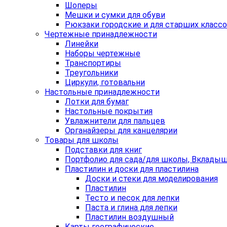
Шоперы
Мешки и сумки для обуви
Рюкзаки городские и для старших класс
Чертежные принадлежности
Линейки
Наборы чертежные
Транспортиры
Треугольники
Циркули, готовальни
Настольные принадлежности
Лотки для бумаг
Настольные покрытия
Увлажнители для пальцев
Органайзеры для канцелярии
Товары для школы
Подставки для книг
Портфолио для сада/для школы, Вклады
Пластилин и доски для пластилина
Доски и стеки для моделирования
Пластилин
Тесто и песок для лепки
Паста и глина для лепки
Пластилин воздушный
Карты географические