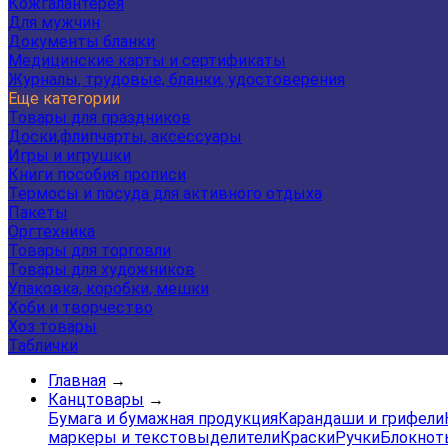
Кожгалантерея
Для мужчин
Документы бланки
Медицинские карты и сертификаты
Журналы, трудовые, бланки, удостоверения
Еще категории
Товары для праздников
Доски,флипчарты, аксессуары
Игры и игрушки
Книги пособия прописи
Термосы и посуда для активного отдыха
Пакеты
Оргтехника
Товары для торговли
Товары для художников
Упаковка, коробки, мешки
Хоби и творчество
Хоз товары
Таблички
Главная
→
Канцтовары
→
Бумага и бумажная продукция
Карандаши и грифели
маркеры и текстовыделители
Краски
Ручки
Блокнот