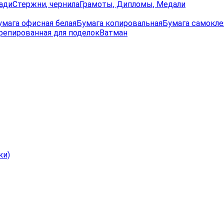
ади
Стержни, чернила
Грамоты, Дипломы, Медали
умага офисная белая
Бумага копировальная
Бумага самокле
репированная для поделок
Ватман
ки)