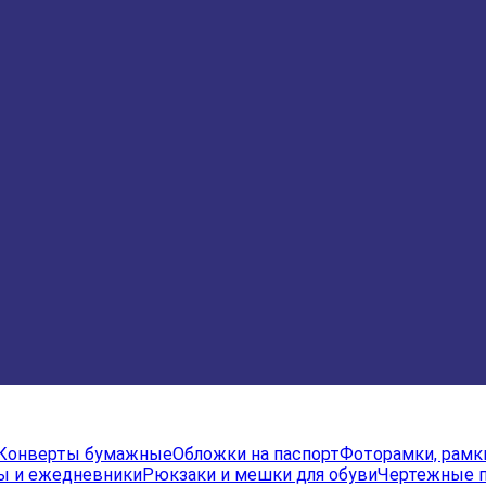
Конверты бумажные
Обложки на паспорт
Фоторамки, рамк
ы и ежедневники
Рюкзаки и мешки для обуви
Чертежные 