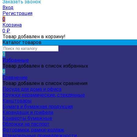
Заказать звонок
Вход
Регистрация
0
Корзина
0
₽
Товар добавлен в корзину!
Каталог товаров
0
Избранные
Товар добавлен в список избранных
0
Сравнение
Товар добавлен в список сравнения
Посуда для дома и офиса
Кружки керамические, стеклянные
Канцтовары
Бумага и бумажная продукция
Карандаши и грифели
Конверты бумажные
Обложки на паспорт
Фоторамки, рамки-коллаж
Штемпельные принадлежности