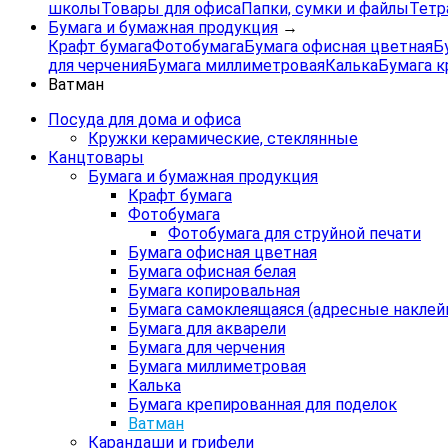
школы
Товары для офиса
Папки, сумки и файлы
Тетр
Бумага и бумажная продукция
→
Крафт бумага
Фотобумага
Бумага офисная цветная
Б
для черчения
Бумага миллиметровая
Калька
Бумага к
Ватман
Посуда для дома и офиса
Кружки керамические, стеклянные
Канцтовары
Бумага и бумажная продукция
Крафт бумага
Фотобумага
Фотобумага для струйной печати
Бумага офисная цветная
Бумага офисная белая
Бумага копировальная
Бумага самоклеящаяся (адресные наклей
Бумага для акварели
Бумага для черчения
Бумага миллиметровая
Калька
Бумага крепированная для поделок
Ватман
Карандаши и грифели