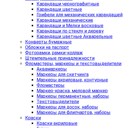
Карандаши чернографитные
Карандаши цветные
Грифели для механических карандашей
Карандаши механические
Карандаши и Мелки восковые
Карандаши по стеклу и дереву
Карандаши цветные Акварельные
Конверты бумажные
Обложки на паспорт
Фоторамки, рамки-коллаж
Штемпельные принадлежности
Фломастеры, маркеры и текстовыделители
Аквамаркеры
Маркеры для скетчинга
Маркеры акриловые, контурные
Фломастеры
Маркер-краска, меловой маркер
Маркеры перманентные, наборы
Текстовыделители
Маркеры для досок, наборы
Маркеры для флипчартов, наборы
Краски
Краски акриловые