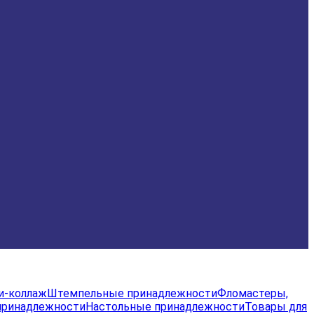
и-коллаж
Штемпельные принадлежности
Фломастеры,
принадлежности
Настольные принадлежности
Товары для