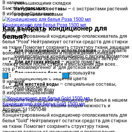
В наличии
уменьшающими складки
Быстрый просмотр
Натуральные составы
— с экстрактами растений
В избранное
Сравнение
и эфирными маслами
Кондиционер для белья Роза 1500 мл
Как выбрать кондиционер для
Артикул: 511501042
белья?
Концентрированный кондиционер-ополаскиватель для
белья "Роза" Нейтрализует остатки средств для стирки
на ткани Помогает сохранить структуру ткани, защищая
Для повседневного использования
— выбирайте
волокна от изнашивания и повреждения Обладает
универсальные кондиционеры с легким ароматом
антистатическим эффектом Обеспечивает легкую
Для детских вещей
— ищите пометку
глажку белья после стирки и высыхания Для всех...
"гипоаллергенно" и "для детской кожи"
329
₽
Для цветного белья
— используйте
-
+
кондиционеры с защитой цвета
В наличии
Для жесткой воды
— специальные составы,
Быстрый просмотр
смягчающие воду
В избранное
Сравнение
Выберите подходящий кондиционер для белья в нашем
Кондиционер для белья Gold 1500 мл
магазине — подарите вашим вещам нежность и
Артикул: 511501048
свежесть!
Концентрированный кондиционер-ополаскиватель для
белья "Gold" Нейтрализует остатки средств для стирки
на ткани. Помогает сохранить структуру ткани,
защищая волокна от изнашивания и повреждения