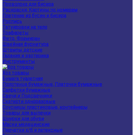
Проволока для бисера
Раскраски, Картины по номерам
Плетение из бусин и бисера
Роспись
Татуировки на тело
Трафареты
Фетр, Фоамиран
Швейная фурнитура
Штампы детские
Гадания и эзотерика
Инструменты
Хоз товары
Бумага туалетная
Полотенца бумажные, Платочки бумажные
Салфетки бумажные
Свечи и Подсвечники
Скатерти одноразовые
Соусницы пластиковые, контейнеры
Товары для выпечки
Шнурки для обуви
Маски медецинские
Перчатки х/б и латексные