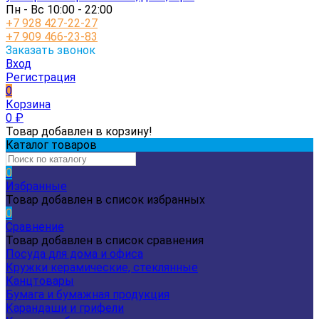
Пн - Вс 10:00 - 22:00
+7 928 427-22-27
+7 909 466-23-83
Заказать звонок
Вход
Регистрация
0
Корзина
0
₽
Товар добавлен в корзину!
Каталог товаров
0
Избранные
Товар добавлен в список избранных
0
Сравнение
Товар добавлен в список сравнения
Посуда для дома и офиса
Кружки керамические, стеклянные
Канцтовары
Бумага и бумажная продукция
Карандаши и грифели