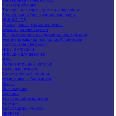
Сервировка стола, посуда
9 мая атрибутика
Топперы для торта, цветов и подарков
Воздушные и фольгированные шары
НОВЫЙ ГОД
Доски,флипчарты, аксессуары
Бумага для флипчартов
Информационные подставки для торговли
Магнитно-маркерные доски, Флипчарты
Аксессуары для досок
Игры и игрушки
Игрушки для девочек
Игры
Летние игрушки, каталки
Мыльные пузыри
Антистрессы и сквиши
Мячи, воланы, бадминтон
Пазлы
Погремушки
Брелоки
Книги пособия прописи
Книжки
Кроссворды, Ребусы.
Прописи