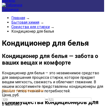
Бахилы
Таблички
Главная
→
Бытовая химия
→
Средства для стирки
→
Кондиционер для белья
Кондиционер для белья
Кондиционер для белья — забота о
ваших вещах и комфорте
Кондиционер для белья — это незаменимое средство
для завершения процесса стирки, которое придает
вещам мягкость, свежесть и облегчает глажение. В
нашем ассортименте представлены кондиционеры для
Подбор по параметрам
разных типов тканей и потребностей.
Цена,
руб.
—
Преимущества кондиционеров для
В наличии