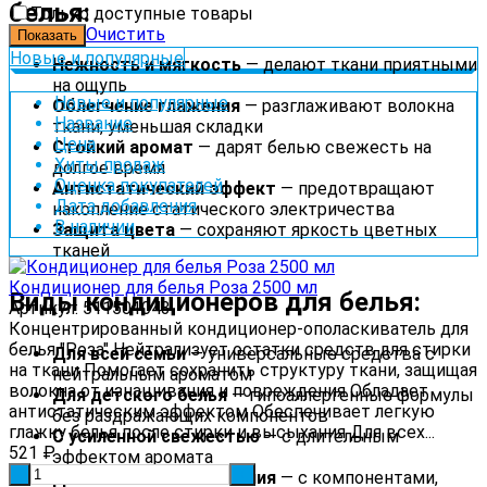
белья:
Только доступные товары
Очистить
Новые и популярные
Нежность и мягкость
— делают ткани приятными
на ощупь
Новые и популярные
Облегчение глажения
— разглаживают волокна
Название
ткани, уменьшая складки
Цена
Стойкий аромат
— дарят белью свежесть на
Хиты продаж
долгое время
Оценка покупателей
Антистатический эффект
— предотвращают
Дата добавления
накопление статического электричества
В наличии
Защита цвета
— сохраняют яркость цветных
тканей
Кондиционер для белья Роза 2500 мл
Виды кондиционеров для белья:
Артикул: 511501043
Концентрированный кондиционер-ополаскиватель для
белья "Роза" Нейтрализует остатки средств для стирки
Для всей семьи
— универсальные средства с
на ткани Помогает сохранить структуру ткани, защищая
нейтральным ароматом
волокна от изнашивания и повреждения Обладает
Для детского белья
— гипоаллергенные формулы
антистатическим эффектом Обеспечивает легкую
без раздражающих компонентов
глажку белья после стирки и высыхания Для всех...
С усиленной свежестью
— с длительным
521
₽
эффектом аромата
-
+
Для облегчения глажения
— с компонентами,