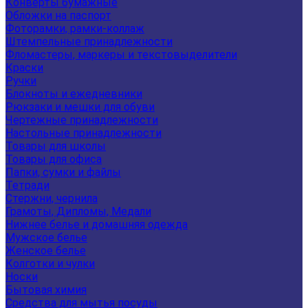
Конверты бумажные
Обложки на паспорт
Фоторамки, рамки-коллаж
Штемпельные принадлежности
Фломастеры, маркеры и текстовыделители
Краски
Ручки
Блокноты и ежедневники
Рюкзаки и мешки для обуви
Чертежные принадлежности
Настольные принадлежности
Товары для школы
Товары для офиса
Папки, сумки и файлы
Тетради
Стержни, чернила
Грамоты, Дипломы, Медали
Нижнее белье и домашняя одежда
Мужское белье
Женское белье
Колготки и чулки
Носки
Бытовая химия
Средства для мытья посуды