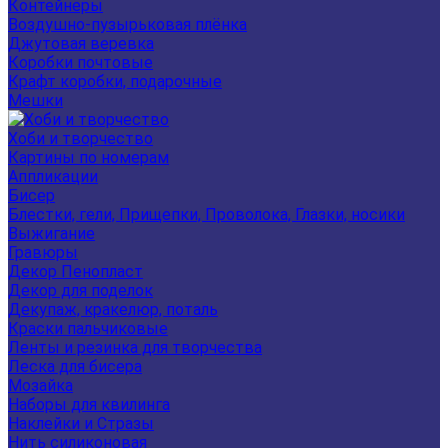
Контейнеры
Воздушно-пузырьковая плёнка
Джутовая веревка
Коробки почтовые
Крафт коробки, подарочные
Мешки
Хоби и творчество
Картины по номерам
Аппликации
Бисер
Блестки, гели, Прищепки, Проволока, Глазки, носики
Выжигание
Гравюры
Декор Пенопласт
Декор для поделок
Декупаж, кракелюр, поталь
Краски пальчиковые
Ленты и резинка для творчества
Леска для бисера
Мозайка
Наборы для квилинга
Наклейки и Стразы
Нить силиконовая