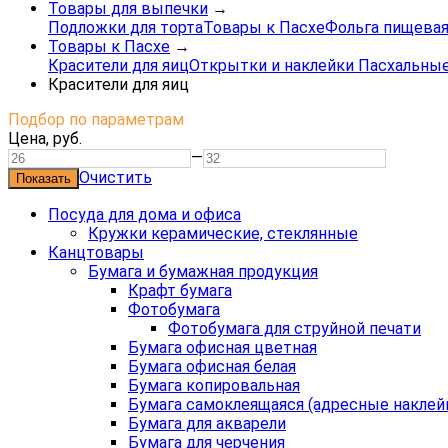
Товары для выпечки
→
Подложки для торта
Товары к Пасхе
Фольга пищевая
Товары к Пасхе
→
Красители для яиц
Открытки и наклейки Пасхальны
Красители для яиц
Подбор по параметрам
Цена,
руб.
—
Очистить
Посуда для дома и офиса
Кружки керамические, стеклянные
Канцтовары
Бумага и бумажная продукция
Крафт бумага
Фотобумага
Фотобумага для струйной печати
Бумага офисная цветная
Бумага офисная белая
Бумага копировальная
Бумага самоклеящаяся (адресные наклей
Бумага для акварели
Бумага для черчения