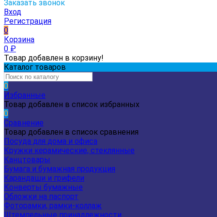
Заказать звонок
Вход
Регистрация
0
Корзина
0
₽
Товар добавлен в корзину!
Каталог товаров
0
Избранные
Товар добавлен в список избранных
0
Сравнение
Товар добавлен в список сравнения
Посуда для дома и офиса
Кружки керамические, стеклянные
Канцтовары
Бумага и бумажная продукция
Карандаши и грифели
Конверты бумажные
Обложки на паспорт
Фоторамки, рамки-коллаж
Штемпельные принадлежности