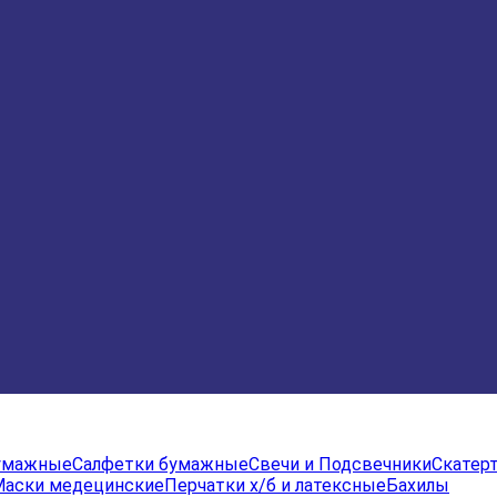
бумажные
Салфетки бумажные
Свечи и Подсвечники
Скатер
Маски медецинские
Перчатки х/б и латексные
Бахилы