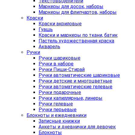
Текстовыделители
Маркеры для досок, наборы
Маркеры для флипчартов, наборы
Краски
Краски акриловые
Гуашь
Краски и маркеры по ткани, батик
Пастель художественная краска
Акварель
Ручки
Ручки шариковые
Ручки в наборе
Ручки Пиши-Стирай
Ручки автоматические шариковые
Ручки детские и многоцветные
Ручки автоматические гелевые
Ручки подарочные
Ручки капиллярные, линеры
Ручки гелевые
Ручки перьевые
Блокноты и ежедневники
Записные книжки
Анкеты и дневнички для девочек
Блокноты