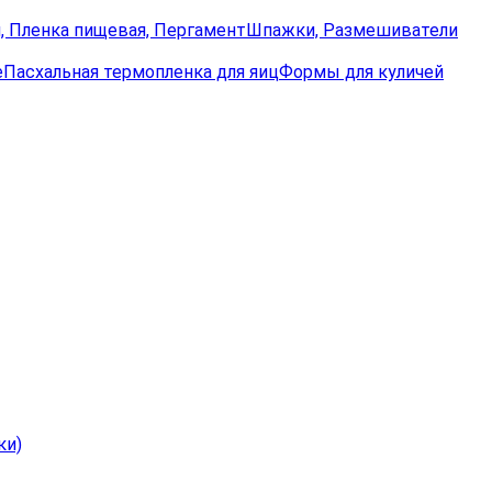
, Пленка пищевая, Пергамент
Шпажки, Размешиватели
е
Пасхальная термопленка для яиц
Формы для куличей
ки)