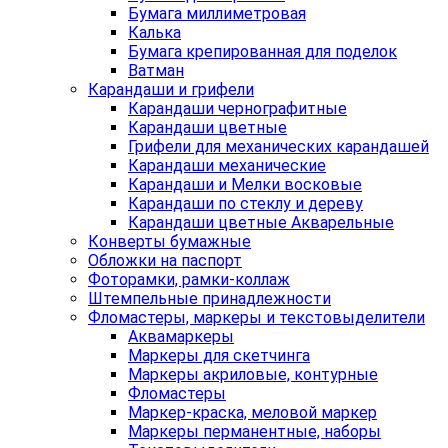
Бумага миллиметровая
Калька
Бумага крепированная для поделок
Ватман
Карандаши и грифели
Карандаши чернографитные
Карандаши цветные
Грифели для механических карандашей
Карандаши механические
Карандаши и Мелки восковые
Карандаши по стеклу и дереву
Карандаши цветные Акварельные
Конверты бумажные
Обложки на паспорт
Фоторамки, рамки-коллаж
Штемпельные принадлежности
Фломастеры, маркеры и текстовыделители
Аквамаркеры
Маркеры для скетчинга
Маркеры акриловые, контурные
Фломастеры
Маркер-краска, меловой маркер
Маркеры перманентные, наборы