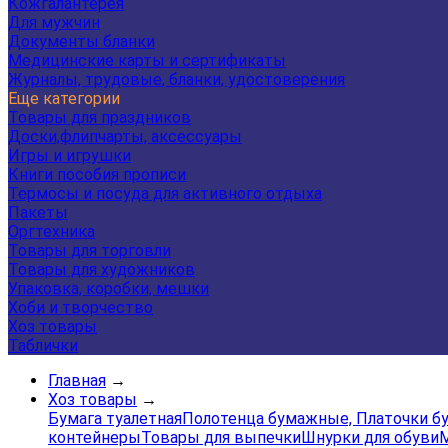
Кожгалантерея
Для мужчин
Документы бланки
Медицинские карты и сертификаты
Журналы, трудовые, бланки, удостоверения
Еще категории
Товары для праздников
Доски,флипчарты, аксессуары
Игры и игрушки
Книги пособия прописи
Термосы и посуда для активного отдыха
Пакеты
Оргтехника
Товары для торговли
Товары для художников
Упаковка, коробки, мешки
Хоби и творчество
Хоз товары
Таблички
Главная
→
Хоз товары
→
Бумага туалетная
Полотенца бумажные, Платочки 
контейнеры
Товары для выпечки
Шнурки для обуви