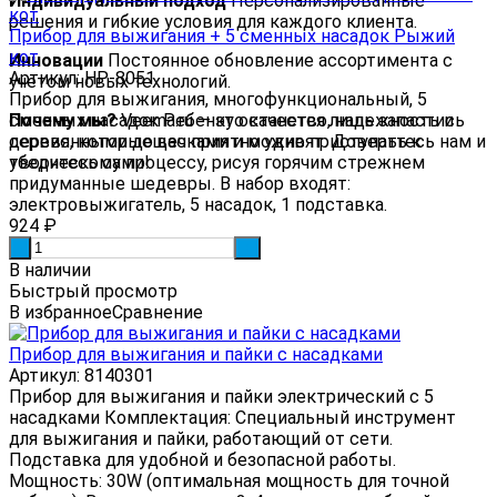
Индивидуальный подход
Персонализированные
решения и гибкие условия для каждого клиента.
Прибор для выжигания + 5 сменных насадок Рыжий
кот
Инновации
Постоянное обновление ассортимента с
Артикул: НР-8051
учетом новых технологий.
Прибор для выжигания, многофункциональный, 5
Почему мы?
сменных насадок Ребенку останется лишь запастись
Veema.ru — это качество, надежность и
сервис, которые вас приятно удивят. Доверьтесь нам и
деревянными дощечками и можно приступать к
убедитесь сами!
творческому процессу, рисуя горячим стрежнем
придуманные шедевры. В набор входят:
электровыжигатель, 5 насадок, 1 подставка.
924
₽
-
+
В наличии
Быстрый просмотр
В избранное
Сравнение
Прибор для выжигания и пайки с насадками
Артикул: 8140301
Прибор для выжигания и пайки электрический с 5
насадками Комплектация: Специальный инструмент
для выжигания и пайки, работающий от сети.
Подставка для удобной и безопасной работы.
Мощность: 30W (оптимальная мощность для точной