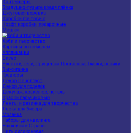
Контейнеры
Воздушно-пузырьковая плёнка
Джутовая веревка
Коробки почтовые
Крафт коробки, подарочные
Мешки
Хоби и творчество
Картины по номерам
Аппликации
Бисер
Блестки, гели, Прищепки, Проволока, Глазки, носики
Выжигание
Гравюры
Декор Пенопласт
Декор для поделок
Декупаж, кракелюр, поталь
Краски пальчиковые
Ленты и резинка для творчества
Леска для бисера
Мозайка
Наборы для квилинга
Наклейки и Стразы
Нить силиконовая