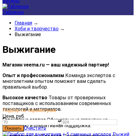
Бахилы
Таблички
Главная
→
Хоби и творчество
→
Выжигание
Выжигание
Магазин veema.ru — ваш надежный партнер!
Опыт и профессионализм
Команда экспертов с
многолетним опытом поможет вам сделать
правильный выбор.
Высокое качество
Товары от проверенных
поставщиков с использованием современных
технологий и материалов.
Подбор по параметрам
Цена,
руб.
Гарантии и сервис
Официальные гарантии на
—
продукцию и оперативная поддержка.
Очистить