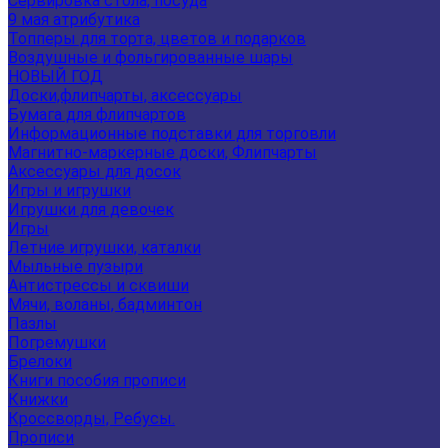
Сервировка стола, посуда
9 мая атрибутика
Топперы для торта, цветов и подарков
Воздушные и фольгированные шары
НОВЫЙ ГОД
Доски,флипчарты, аксессуары
Бумага для флипчартов
Информационные подставки для торговли
Магнитно-маркерные доски, Флипчарты
Аксессуары для досок
Игры и игрушки
Игрушки для девочек
Игры
Летние игрушки, каталки
Мыльные пузыри
Антистрессы и сквиши
Мячи, воланы, бадминтон
Пазлы
Погремушки
Брелоки
Книги пособия прописи
Книжки
Кроссворды, Ребусы.
Прописи