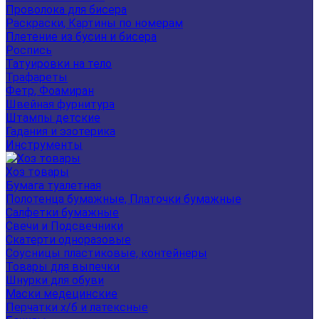
Проволока для бисера
Раскраски, Картины по номерам
Плетение из бусин и бисера
Роспись
Татуировки на тело
Трафареты
Фетр, Фоамиран
Швейная фурнитура
Штампы детские
Гадания и эзотерика
Инструменты
Хоз товары
Бумага туалетная
Полотенца бумажные, Платочки бумажные
Салфетки бумажные
Свечи и Подсвечники
Скатерти одноразовые
Соусницы пластиковые, контейнеры
Товары для выпечки
Шнурки для обуви
Маски медецинские
Перчатки х/б и латексные