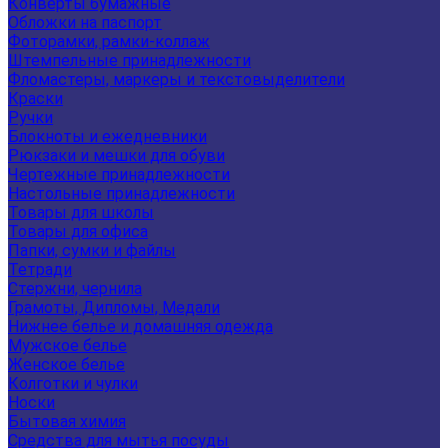
Конверты бумажные
Обложки на паспорт
Фоторамки, рамки-коллаж
Штемпельные принадлежности
Фломастеры, маркеры и текстовыделители
Краски
Ручки
Блокноты и ежедневники
Рюкзаки и мешки для обуви
Чертежные принадлежности
Настольные принадлежности
Товары для школы
Товары для офиса
Папки, сумки и файлы
Тетради
Стержни, чернила
Грамоты, Дипломы, Медали
Нижнее белье и домашняя одежда
Мужское белье
Женское белье
Колготки и чулки
Носки
Бытовая химия
Средства для мытья посуды