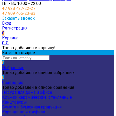
Пн - Вс 10:00 - 22:00
+7 928 427-22-27
+7 909 466-23-83
Заказать звонок
Вход
Регистрация
0
Корзина
0
₽
Товар добавлен в корзину!
Каталог товаров
0
Избранные
Товар добавлен в список избранных
0
Сравнение
Товар добавлен в список сравнения
Посуда для дома и офиса
Кружки керамические, стеклянные
Канцтовары
Бумага и бумажная продукция
Карандаши и грифели