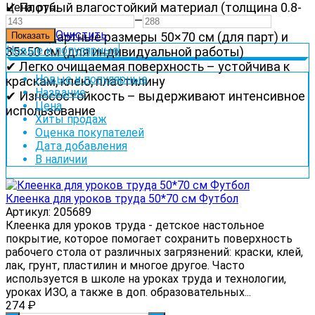
✔ Плотный влагостойкий материал (толщина 0.8-
Цена,
руб.
—
1.2 мм)
Очистить
✔ Стандартные размеры 50×70 см (для парт) и
Новые и популярные
35×50 см (для индивидуальной работы)
✔ Легко очищаемая поверхность – устойчива к
Новые и популярные
краскам, клею, пластилину
Название
✔ Износостойкость – выдерживают интенсивное
Цена
использование
Хиты продаж
Оценка покупателей
Дата добавления
В наличии
Клеенка для уроков труда 50*70 см Футбол
Артикул: 205689
Клеенка для уроков труда - детское настольное
покрытие, которое помогает сохранить поверхность
рабочего стола от различных загрязнений: краски, клей,
лак, грунт, пластилин и многое другое. Часто
используется в школе на уроках труда и технологии,
уроках ИЗО, а также в доп. образовательных...
274
₽