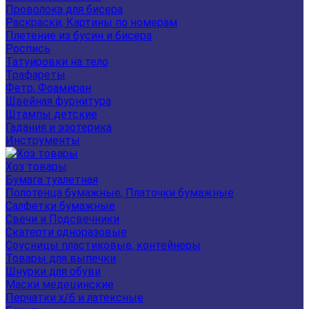
Проволока для бисера
Раскраски, Картины по номерам
Плетение из бусин и бисера
Роспись
Татуировки на тело
Трафареты
Фетр, Фоамиран
Швейная фурнитура
Штампы детские
Гадания и эзотерика
Инструменты
Хоз товары
Бумага туалетная
Полотенца бумажные, Платочки бумажные
Салфетки бумажные
Свечи и Подсвечники
Скатерти одноразовые
Соусницы пластиковые, контейнеры
Товары для выпечки
Шнурки для обуви
Маски медецинские
Перчатки х/б и латексные