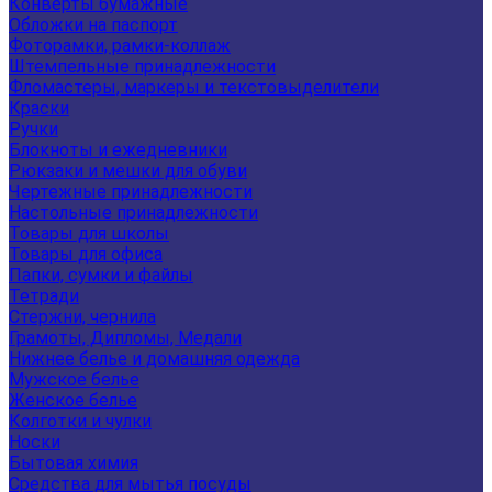
Конверты бумажные
Обложки на паспорт
Фоторамки, рамки-коллаж
Штемпельные принадлежности
Фломастеры, маркеры и текстовыделители
Краски
Ручки
Блокноты и ежедневники
Рюкзаки и мешки для обуви
Чертежные принадлежности
Настольные принадлежности
Товары для школы
Товары для офиса
Папки, сумки и файлы
Тетради
Стержни, чернила
Грамоты, Дипломы, Медали
Нижнее белье и домашняя одежда
Мужское белье
Женское белье
Колготки и чулки
Носки
Бытовая химия
Средства для мытья посуды