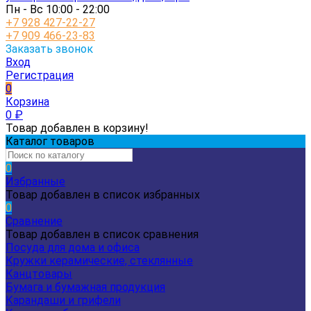
Пн - Вс 10:00 - 22:00
+7 928 427-22-27
+7 909 466-23-83
Заказать звонок
Вход
Регистрация
0
Корзина
0
₽
Товар добавлен в корзину!
Каталог товаров
0
Избранные
Товар добавлен в список избранных
0
Сравнение
Товар добавлен в список сравнения
Посуда для дома и офиса
Кружки керамические, стеклянные
Канцтовары
Бумага и бумажная продукция
Карандаши и грифели