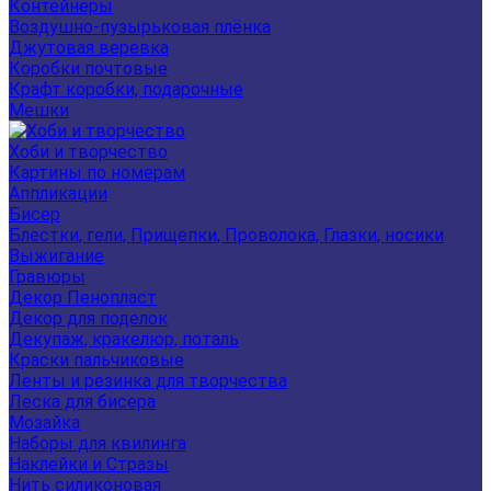
Контейнеры
Воздушно-пузырьковая плёнка
Джутовая веревка
Коробки почтовые
Крафт коробки, подарочные
Мешки
Хоби и творчество
Картины по номерам
Аппликации
Бисер
Блестки, гели, Прищепки, Проволока, Глазки, носики
Выжигание
Гравюры
Декор Пенопласт
Декор для поделок
Декупаж, кракелюр, поталь
Краски пальчиковые
Ленты и резинка для творчества
Леска для бисера
Мозайка
Наборы для квилинга
Наклейки и Стразы
Нить силиконовая