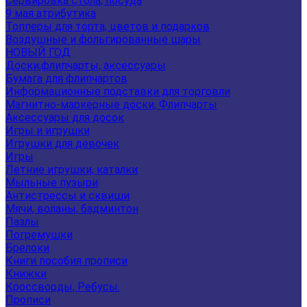
Сервировка стола, посуда
9 мая атрибутика
Топперы для торта, цветов и подарков
Воздушные и фольгированные шары
НОВЫЙ ГОД
Доски,флипчарты, аксессуары
Бумага для флипчартов
Информационные подставки для торговли
Магнитно-маркерные доски, Флипчарты
Аксессуары для досок
Игры и игрушки
Игрушки для девочек
Игры
Летние игрушки, каталки
Мыльные пузыри
Антистрессы и сквиши
Мячи, воланы, бадминтон
Пазлы
Погремушки
Брелоки
Книги пособия прописи
Книжки
Кроссворды, Ребусы.
Прописи