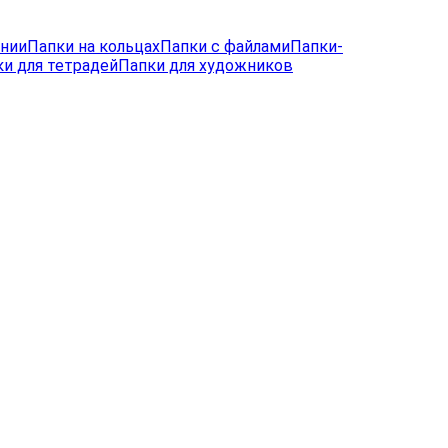
лнии
Папки на кольцах
Папки с файлами
Папки-
и для тетрадей
Папки для художников