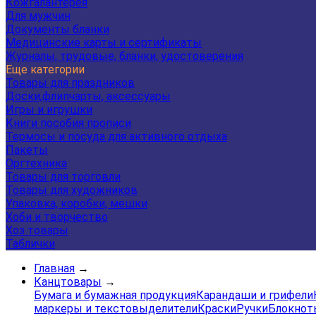
Кожгалантерея
Для мужчин
Документы бланки
Медицинские карты и сертификаты
Журналы, трудовые, бланки, удостоверения
Еще категории
Товары для праздников
Доски,флипчарты, аксессуары
Игры и игрушки
Книги пособия прописи
Термосы и посуда для активного отдыха
Пакеты
Оргтехника
Товары для торговли
Товары для художников
Упаковка, коробки, мешки
Хоби и творчество
Хоз товары
Таблички
Главная
→
Канцтовары
→
Бумага и бумажная продукция
Карандаши и грифели
маркеры и текстовыделители
Краски
Ручки
Блокнот