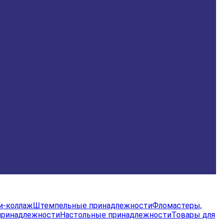
и-коллаж
Штемпельные принадлежности
Фломастеры,
принадлежности
Настольные принадлежности
Товары для