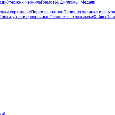
ади
Стержни, чернила
Грамоты, Дипломы, Медали
апки картонные
Папки на кнопке
Папки на резинке и на мо
Папки-уголки прозрачные
Планшеты с зажимом
Файлы
Папк
ки)