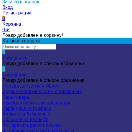
Заказать звонок
Вход
Регистрация
0
Корзина
0
₽
Товар добавлен в корзину!
Каталог товаров
0
Избранные
Товар добавлен в список избранных
0
Сравнение
Товар добавлен в список сравнения
Посуда для дома и офиса
Кружки керамические, стеклянные
Канцтовары
Бумага и бумажная продукция
Карандаши и грифели
Конверты бумажные
Обложки на паспорт
Фоторамки, рамки-коллаж
Штемпельные принадлежности