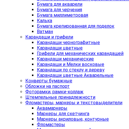
Бумага для акварели
Бумага для черчения
Бумага миллиметровая
Калька
Бумага крепированная для поделок
Ватман
Карандаши и грифели
Карандаши чернографитные
Карандаши цветные
Грифели для механических карандашей
Карандаши механические
Карандаши и Мелки восковые
Карандаши по стеклу и дереву
Карандаши цветные Акварельные
Конверты бумажные
Обложки на паспорт
Фоторамки, рамки-коллаж
Штемпельные принадлежности
Фломастеры, маркеры и текстовыделители
Аквамаркеры
Маркеры для скетчинга
Маркеры акриловые, контурные
Фломастеры