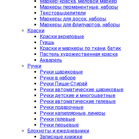
Маркер-краска, меловой маркер
Маркеры перманентные, наборы
Текстовыделители
Маркеры для досок, наборы
Маркеры для флипчартов, наборы
Краски
Краски акриловые
Гуашь
Краски и маркеры по ткани, батик
Пастель художественная краска
Акварель
Ручки
Ручки шариковые
Ручки в наборе
Ручки Пиши-Стирай
Ручки автоматические шариковые
Ручки детские и многоцветные
Ручки автоматические гелевые
Ручки подарочные
Ручки капиллярные, линеры
Ручки гелевые
Ручки перьевые
Блокноты и ежедневники
Записные книжки