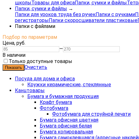
школы
Товары для офиса
Папки, сумки и файлы
Тетр
Папки, сумки и файлы
→
Папки для уроков труда без ручек
Папки с ручками
П
регистраторы
Папки скоросшиватели пластиковые
Папки с файлами
Подбор по параметрам
Цена,
руб.
—
В наличии
Только доступные товары
Очистить
Посуда для дома и офиса
Кружки керамические, стеклянные
Канцтовары
Бумага и бумажная продукция
Крафт бумага
Фотобумага
Фотобумага для струйной печати
Бумага офисная цветная
Бумага офисная белая
Бумага копировальная
Бумага самоклеящаяся (адресные наклей