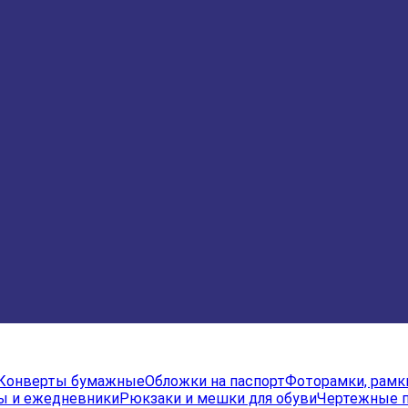
Конверты бумажные
Обложки на паспорт
Фоторамки, рамк
ы и ежедневники
Рюкзаки и мешки для обуви
Чертежные 