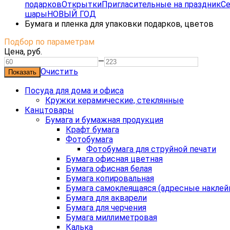
подарков
Открытки
Пригласительные на праздник
Се
шары
НОВЫЙ ГОД
Бумага и пленка для упаковки подарков, цветов
Подбор по параметрам
Цена,
руб.
—
Очистить
Посуда для дома и офиса
Кружки керамические, стеклянные
Канцтовары
Бумага и бумажная продукция
Крафт бумага
Фотобумага
Фотобумага для струйной печати
Бумага офисная цветная
Бумага офисная белая
Бумага копировальная
Бумага самоклеящаяся (адресные наклей
Бумага для акварели
Бумага для черчения
Бумага миллиметровая
Калька