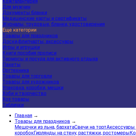
Кожгалантерея
Для мужчин
Документы бланки
Медицинские карты и сертификаты
Журналы, трудовые, бланки, удостоверения
Еще категории
Товары для праздников
Доски,флипчарты, аксессуары
Игры и игрушки
Книги пособия прописи
Термосы и посуда для активного отдыха
Пакеты
Оргтехника
Товары для торговли
Товары для художников
Упаковка, коробки, мешки
Хоби и творчество
Хоз товары
Таблички
Главная
→
Товары для праздников
→
Мешочки из льна, бархата
Свечи на торт
Аксессуары 
коробок
Гирлянды на стену, растяжки, ростомеры
Ко