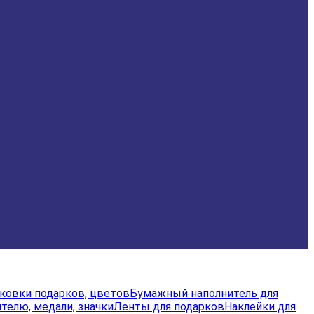
аковки подарков, цветов
Бумажный наполнитель для
телю, медали, значки
Ленты для подарков
Наклейки для