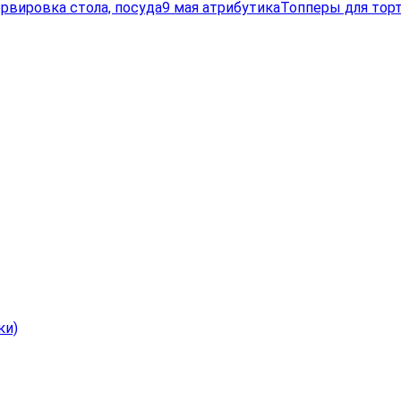
рвировка стола, посуда
9 мая атрибутика
Топперы для торт
ки)