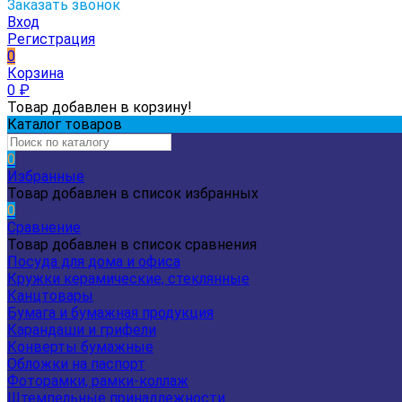
Заказать звонок
Вход
Регистрация
0
Корзина
0
₽
Товар добавлен в корзину!
Каталог товаров
0
Избранные
Товар добавлен в список избранных
0
Сравнение
Товар добавлен в список сравнения
Посуда для дома и офиса
Кружки керамические, стеклянные
Канцтовары
Бумага и бумажная продукция
Карандаши и грифели
Конверты бумажные
Обложки на паспорт
Фоторамки, рамки-коллаж
Штемпельные принадлежности