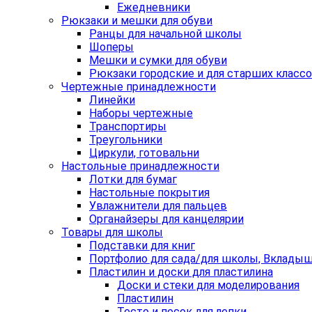
Ежедневники
Рюкзаки и мешки для обуви
Ранцы для начальной школы
Шоперы
Мешки и сумки для обуви
Рюкзаки городские и для старших класс
Чертежные принадлежности
Линейки
Наборы чертежные
Транспортиры
Треугольники
Циркули, готовальни
Настольные принадлежности
Лотки для бумаг
Настольные покрытия
Увлажнители для пальцев
Органайзеры для канцелярии
Товары для школы
Подставки для книг
Портфолио для сада/для школы, Вклады
Пластилин и доски для пластилина
Доски и стеки для моделирования
Пластилин
Тесто и песок для лепки