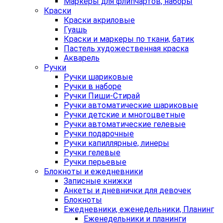
Маркеры для флипчартов, наборы
Краски
Краски акриловые
Гуашь
Краски и маркеры по ткани, батик
Пастель художественная краска
Акварель
Ручки
Ручки шариковые
Ручки в наборе
Ручки Пиши-Стирай
Ручки автоматические шариковые
Ручки детские и многоцветные
Ручки автоматические гелевые
Ручки подарочные
Ручки капиллярные, линеры
Ручки гелевые
Ручки перьевые
Блокноты и ежедневники
Записные книжки
Анкеты и дневнички для девочек
Блокноты
Ежедневники, еженедельники, Планинг
Еженедельники и планинги