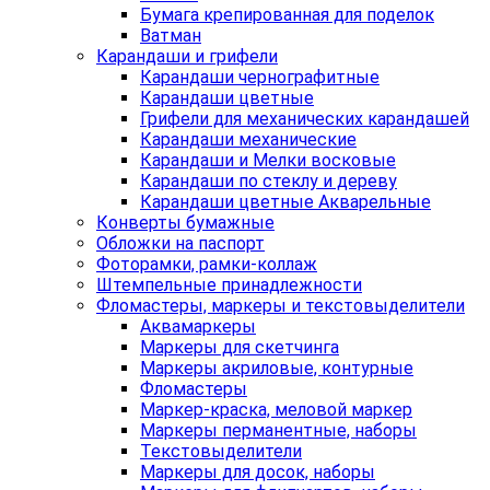
Бумага крепированная для поделок
Ватман
Карандаши и грифели
Карандаши чернографитные
Карандаши цветные
Грифели для механических карандашей
Карандаши механические
Карандаши и Мелки восковые
Карандаши по стеклу и дереву
Карандаши цветные Акварельные
Конверты бумажные
Обложки на паспорт
Фоторамки, рамки-коллаж
Штемпельные принадлежности
Фломастеры, маркеры и текстовыделители
Аквамаркеры
Маркеры для скетчинга
Маркеры акриловые, контурные
Фломастеры
Маркер-краска, меловой маркер
Маркеры перманентные, наборы
Текстовыделители
Маркеры для досок, наборы