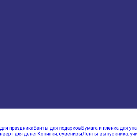
для праздника
Банты для подарков
Бумага и пленка для уп
нверт для денег
Копилки, сувениры
Ленты выпускника, учи