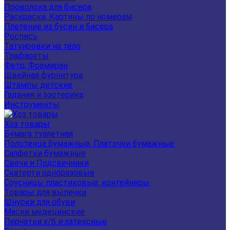
Проволока для бисера
Раскраски, Картины по номерам
Плетение из бусин и бисера
Роспись
Татуировки на тело
Трафареты
Фетр, Фоамиран
Швейная фурнитура
Штампы детские
Гадания и эзотерика
Инструменты
Хоз товары
Бумага туалетная
Полотенца бумажные, Платочки бумажные
Салфетки бумажные
Свечи и Подсвечники
Скатерти одноразовые
Соусницы пластиковые, контейнеры
Товары для выпечки
Шнурки для обуви
Маски медецинские
Перчатки х/б и латексные