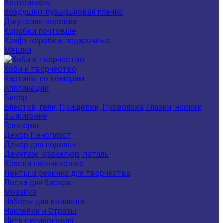
Контейнеры
Воздушно-пузырьковая плёнка
Джутовая веревка
Коробки почтовые
Крафт коробки, подарочные
Мешки
Хоби и творчество
Картины по номерам
Аппликации
Бисер
Блестки, гели, Прищепки, Проволока, Глазки, носики
Выжигание
Гравюры
Декор Пенопласт
Декор для поделок
Декупаж, кракелюр, поталь
Краски пальчиковые
Ленты и резинка для творчества
Леска для бисера
Мозайка
Наборы для квилинга
Наклейки и Стразы
Нить силиконовая