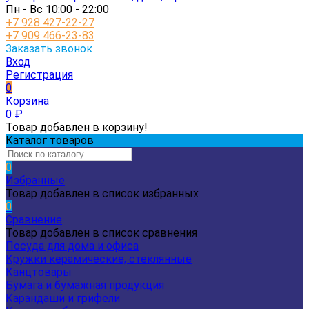
Пн - Вс 10:00 - 22:00
+7 928 427-22-27
+7 909 466-23-83
Заказать звонок
Вход
Регистрация
0
Корзина
0
₽
Товар добавлен в корзину!
Каталог товаров
0
Избранные
Товар добавлен в список избранных
0
Сравнение
Товар добавлен в список сравнения
Посуда для дома и офиса
Кружки керамические, стеклянные
Канцтовары
Бумага и бумажная продукция
Карандаши и грифели