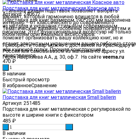
Подставка для книг металлическая Красное авто
Стильный дизайн подставок позволяет выбрать
Артикул: 240672
вариант, который гармонично впишется в любой
Подставка для книг размером 190*200 мм выполнена
интерьер – от классического до современного.
из металла и украшена стильным современным
Тематические дизайны особенно понравятся детям и
рисунком. Этот функциональный аксессуар не только
любителям оригинальных аксессуаров.
поможет организовать вашу коллекцию книг, но и
станет элегантным украшением вашего рабочего стола
Приобрести товар можно с доставкой по Краснодару и
или книжной полки. Прочная конструкция и
России или самовывозом из магазина по адресу ул.
качественное...
Героя Аверкиева А.А., д. 30, оф.7. На сайте
veema.ru
470
₽
-
+
В наличии
Быстрый просмотр
В избранное
Сравнение
Подставка для книг металлическая Small ballerin
Артикул: 251485
Подставка для книг металлическая с регулировкой по
высоте и ширине книги с фиксатором
485
₽
-
+
В наличии