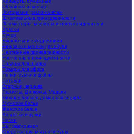
Конверты бумажные
Обложки на паспорт
Фоторамки, рамки-коллаж
Штемпельные принадлежности
Фломастеры, маркеры и текстовыделители
Краски
Ручки
Блокноты и ежедневники
Рюкзаки и мешки для обуви
Чертежные принадлежности
Настольные принадлежности
Товары для школы
Товары для офиса
Папки, сумки и файлы
Тетради
Стержни, чернила
Грамоты, Дипломы, Медали
Нижнее белье и домашняя одежда
Мужское белье
Женское белье
Колготки и чулки
Носки
Бытовая химия
Средства для мытья посуды