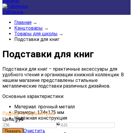
Бахилы
Таблички
Главная
→
Канцтовары
→
Товары для школы
→
Подставки для книг
Подставки для книг
Подставки для книг – практичные аксессуары для
удобного чтения и организации книжной коллекции. В
нашем магазине представлены стильные
металлические подставки различных дизайнов.
Основные характеристики:
Материал: прочный металл
Размеры: 174×175 мм
Подбор по параметрам
Надёжная конструкция
Цена,
руб.
Долговечность в использовании
—
Очистить