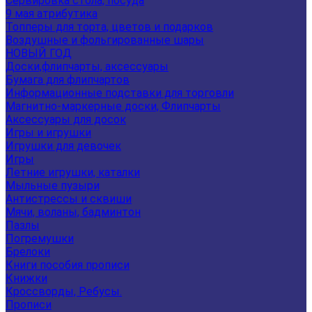
Сервировка стола, посуда
9 мая атрибутика
Топперы для торта, цветов и подарков
Воздушные и фольгированные шары
НОВЫЙ ГОД
Доски,флипчарты, аксессуары
Бумага для флипчартов
Информационные подставки для торговли
Магнитно-маркерные доски, Флипчарты
Аксессуары для досок
Игры и игрушки
Игрушки для девочек
Игры
Летние игрушки, каталки
Мыльные пузыри
Антистрессы и сквиши
Мячи, воланы, бадминтон
Пазлы
Погремушки
Брелоки
Книги пособия прописи
Книжки
Кроссворды, Ребусы.
Прописи