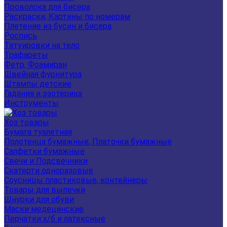
Проволока для бисера
Раскраски, Картины по номерам
Плетение из бусин и бисера
Роспись
Татуировки на тело
Трафареты
Фетр, Фоамиран
Швейная фурнитура
Штампы детские
Гадания и эзотерика
Инструменты
Хоз товары
Бумага туалетная
Полотенца бумажные, Платочки бумажные
Салфетки бумажные
Свечи и Подсвечники
Скатерти одноразовые
Соусницы пластиковые, контейнеры
Товары для выпечки
Шнурки для обуви
Маски медецинские
Перчатки х/б и латексные