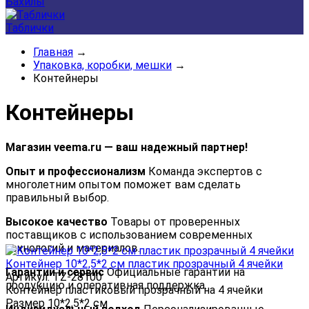
Бахилы
Таблички
Главная
→
Упаковка, коробки, мешки
→
Контейнеры
Контейнеры
Магазин veema.ru — ваш надежный партнер!
Опыт и профессионализм
Команда экспертов с
многолетним опытом поможет вам сделать
правильный выбор.
Высокое качество
Товары от проверенных
поставщиков с использованием современных
технологий и материалов.
Контейнер 10*2,5*2 см пластик прозрачный 4 ячейки
Гарантии и сервис
Официальные гарантии на
Артикул: TZ-28100
продукцию и оперативная поддержка.
Контейнер пластиковый прозрачный на 4 ячейки
Размер 10*2,5*2 см