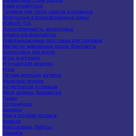
Сервировка стола, посуда
9 мая атрибутика
Топперы для торта, цветов и подарков
Воздушные и фольгированные шары
НОВЫЙ ГОД
Доски,флипчарты, аксессуары
Бумага для флипчартов
Информационные подставки для торговли
Магнитно-маркерные доски, Флипчарты
Аксессуары для досок
Игры и игрушки
Игрушки для девочек
Игры
Летние игрушки, каталки
Мыльные пузыри
Антистрессы и сквиши
Мячи, воланы, бадминтон
Пазлы
Погремушки
Брелоки
Книги пособия прописи
Книжки
Кроссворды, Ребусы.
Прописи