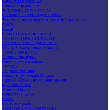
Конверты бумажные
Обложки на паспорт
Фоторамки, рамки-коллаж
Штемпельные принадлежности
Фломастеры, маркеры и текстовыделители
Краски
Ручки
Блокноты и ежедневники
Рюкзаки и мешки для обуви
Чертежные принадлежности
Настольные принадлежности
Товары для школы
Товары для офиса
Папки, сумки и файлы
Тетради
Стержни, чернила
Грамоты, Дипломы, Медали
Нижнее белье и домашняя одежда
Мужское белье
Женское белье
Колготки и чулки
Носки
Бытовая химия
Средства для мытья посуды