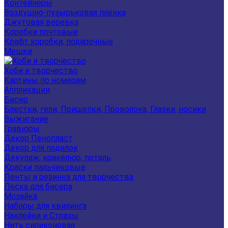
Контейнеры
Воздушно-пузырьковая плёнка
Джутовая веревка
Коробки почтовые
Крафт коробки, подарочные
Мешки
Хоби и творчество
Картины по номерам
Аппликации
Бисер
Блестки, гели, Прищепки, Проволока, Глазки, носики
Выжигание
Гравюры
Декор Пенопласт
Декор для поделок
Декупаж, кракелюр, поталь
Краски пальчиковые
Ленты и резинка для творчества
Леска для бисера
Мозайка
Наборы для квилинга
Наклейки и Стразы
Нить силиконовая