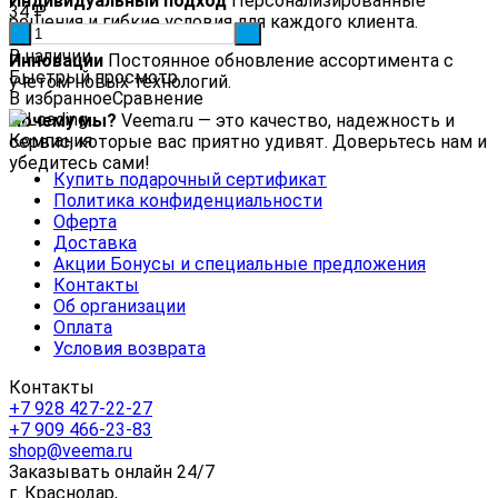
Индивидуальный подход
Персонализированные
34
₽
решения и гибкие условия для каждого клиента.
-
+
В наличии
Инновации
Постоянное обновление ассортимента с
Быстрый просмотр
учетом новых технологий.
В избранное
Сравнение
Почему мы?
Veema.ru — это качество, надежность и
Компания
сервис, которые вас приятно удивят. Доверьтесь нам и
убедитесь сами!
Купить подарочный сертификат
Политика конфиденциальности
Оферта
Доставка
Акции Бонусы и специальные предложения
Контакты
Об организации
Оплата
Условия возврата
Контакты
+7 928 427-22-27
+7 909 466-23-83
shop@veema.ru
Заказывать онлайн 24/7
г. Краснодар,