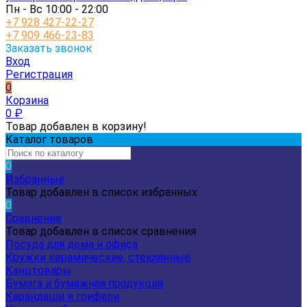
Пн - Вс 10:00 - 22:00
+7 928 427-22-27
+7 909 466-23-83
Заказать звонок
Вход
Регистрация
0
Корзина
0
₽
Товар добавлен в корзину!
Каталог товаров
0
Избранные
Товар добавлен в список избранных
0
Сравнение
Товар добавлен в список сравнения
Посуда для дома и офиса
Кружки керамические, стеклянные
Канцтовары
Бумага и бумажная продукция
Карандаши и грифели