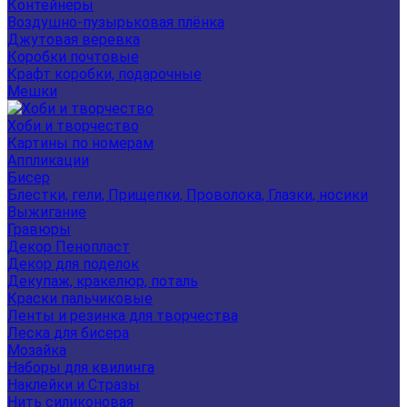
Контейнеры
Воздушно-пузырьковая плёнка
Джутовая веревка
Коробки почтовые
Крафт коробки, подарочные
Мешки
Хоби и творчество
Картины по номерам
Аппликации
Бисер
Блестки, гели, Прищепки, Проволока, Глазки, носики
Выжигание
Гравюры
Декор Пенопласт
Декор для поделок
Декупаж, кракелюр, поталь
Краски пальчиковые
Ленты и резинка для творчества
Леска для бисера
Мозайка
Наборы для квилинга
Наклейки и Стразы
Нить силиконовая