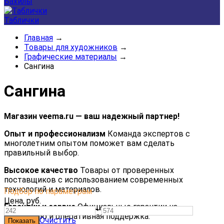
Бахилы
Таблички
Главная
→
Товары для художников
→
Графические материалы
→
Сангина
Сангина
Магазин veema.ru — ваш надежный партнер!
Опыт и профессионализм
Команда экспертов с
многолетним опытом поможет вам сделать
правильный выбор.
Высокое качество
Товары от проверенных
поставщиков с использованием современных
технологий и материалов.
Подбор по параметрам
Цена,
руб.
Гарантии и сервис
Официальные гарантии на
—
продукцию и оперативная поддержка.
Очистить