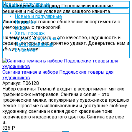
Новые и популярные
Индивидуальный подход
Персонализированные
решения и гибкие условия для каждого клиента.
Новые и популярные
Инновации
Постоянное обновление ассортимента с
Название
учетом новых технологий.
Цена
Хиты продаж
Почему мы?
Veema.ru — это качество, надежность и
Оценка покупателей
сервис, которые вас приятно удивят. Доверьтесь нам и
Дата добавления
убедитесь сами!
В наличии
Сангина темная в наборе Подольские товары для
художников
Артикул: Т06128
Набор сангины Темный входит в ассортимент мягких
графических материалов. Сангина и сепия – это
графические мелки, популярные у художников прошлых
веков. Простые в использовании и доступные любому
художнику, сангина и сепия дают красивые тона
коричневого и красноватого цветов. Сангина светлее
и...
326
₽