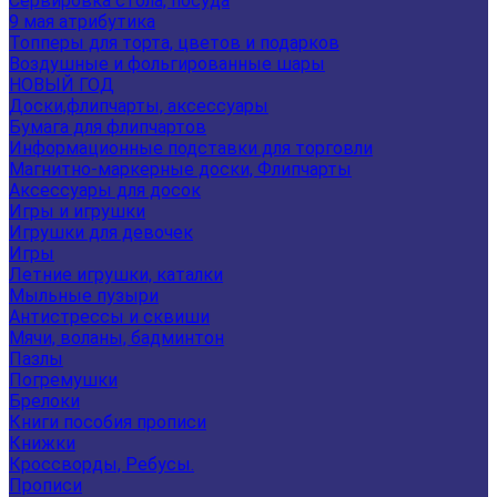
Сервировка стола, посуда
9 мая атрибутика
Топперы для торта, цветов и подарков
Воздушные и фольгированные шары
НОВЫЙ ГОД
Доски,флипчарты, аксессуары
Бумага для флипчартов
Информационные подставки для торговли
Магнитно-маркерные доски, Флипчарты
Аксессуары для досок
Игры и игрушки
Игрушки для девочек
Игры
Летние игрушки, каталки
Мыльные пузыри
Антистрессы и сквиши
Мячи, воланы, бадминтон
Пазлы
Погремушки
Брелоки
Книги пособия прописи
Книжки
Кроссворды, Ребусы.
Прописи