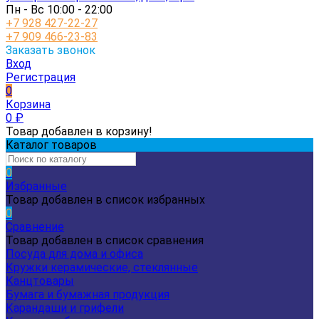
Пн - Вс 10:00 - 22:00
+7 928 427-22-27
+7 909 466-23-83
Заказать звонок
Вход
Регистрация
0
Корзина
0
₽
Товар добавлен в корзину!
Каталог товаров
0
Избранные
Товар добавлен в список избранных
0
Сравнение
Товар добавлен в список сравнения
Посуда для дома и офиса
Кружки керамические, стеклянные
Канцтовары
Бумага и бумажная продукция
Карандаши и грифели