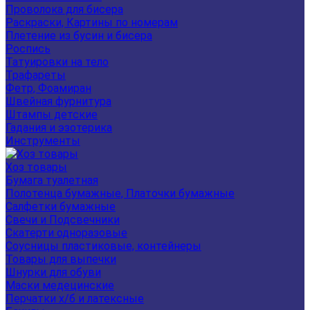
Проволока для бисера
Раскраски, Картины по номерам
Плетение из бусин и бисера
Роспись
Татуировки на тело
Трафареты
Фетр, Фоамиран
Швейная фурнитура
Штампы детские
Гадания и эзотерика
Инструменты
Хоз товары
Бумага туалетная
Полотенца бумажные, Платочки бумажные
Салфетки бумажные
Свечи и Подсвечники
Скатерти одноразовые
Соусницы пластиковые, контейнеры
Товары для выпечки
Шнурки для обуви
Маски медецинские
Перчатки х/б и латексные