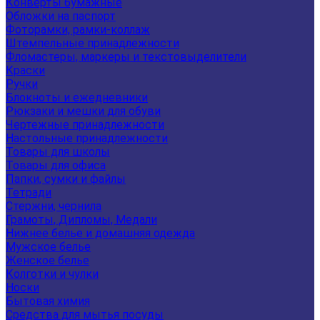
Конверты бумажные
Обложки на паспорт
Фоторамки, рамки-коллаж
Штемпельные принадлежности
Фломастеры, маркеры и текстовыделители
Краски
Ручки
Блокноты и ежедневники
Рюкзаки и мешки для обуви
Чертежные принадлежности
Настольные принадлежности
Товары для школы
Товары для офиса
Папки, сумки и файлы
Тетради
Стержни, чернила
Грамоты, Дипломы, Медали
Нижнее белье и домашняя одежда
Мужское белье
Женское белье
Колготки и чулки
Носки
Бытовая химия
Средства для мытья посуды