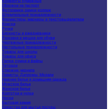
Конверты бумажные
Обложки на паспорт
Фоторамки, рамки-коллаж
Штемпельные принадлежности
Фломастеры, маркеры и текстовыделители
Краски
Ручки
Блокноты и ежедневники
Рюкзаки и мешки для обуви
Чертежные принадлежности
Настольные принадлежности
Товары для школы
Товары для офиса
Папки, сумки и файлы
Тетради
Стержни, чернила
Грамоты, Дипломы, Медали
Нижнее белье и домашняя одежда
Мужское белье
Женское белье
Колготки и чулки
Носки
Бытовая химия
Средства для мытья посуды