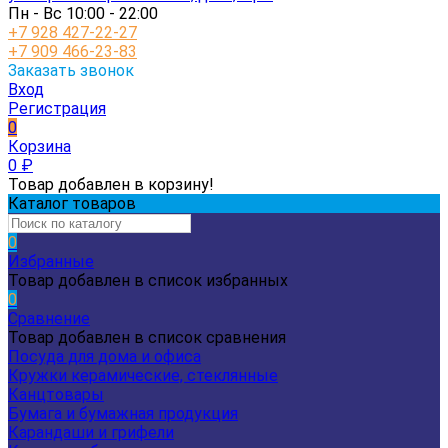
Пн - Вс 10:00 - 22:00
+7 928 427-22-27
+7 909 466-23-83
Заказать звонок
Вход
Регистрация
0
Корзина
0
₽
Товар добавлен в корзину!
Каталог товаров
0
Избранные
Товар добавлен в список избранных
0
Сравнение
Товар добавлен в список сравнения
Посуда для дома и офиса
Кружки керамические, стеклянные
Канцтовары
Бумага и бумажная продукция
Карандаши и грифели