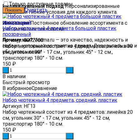
Только доступные товары
Индивидуальный подход
Персонализированные
Очистить
решения и гибкие условия для каждого клиента.
Инновации
Постоянное обновление ассортимента с
Набор чертежный 4 предмета большой пластик
учетом новых технологий.
прозрачный
Почему мы?
Veema.ru — это качество, надежность и
Артикул: 5092300
сервис, которые вас приятно удивят. Доверьтесь нам и
Набор чертежный состоит из 4 предметов: линейка 30
убедитесь сами!
см., угольник 30° - 17 см., угольник 45° - 12 см.,
транспортир 180° - 10 см.
150
₽
-
+
В наличии
Быстрый просмотр
В избранное
Сравнение
Набор чертежный 4 предмета, средний, пластик
Артикул: НГ13
Набор чертежный состоит из 4 предметов: линейка 20
см, угольник 30° - 17 см, угольник 45° - 12 см,
транспортир 180° - 10 см.
150
₽
-
+