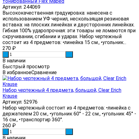
тонированный Flex Maped
Артикул: 244069
Высококачественная градуировка: нанесена с
использованием УФ чернил, нескользящая резиновая
вставка: на плоских линейках и двусторонних линейках.
Гибкая 100% ударопрочная: эти товары не ломаются при
скручивании, сгибании и ударах. Набор чертежный
состоит из 4 предметов: •линейка 15 см., •угольник...
270
₽
-
+
В наличии
Быстрый просмотр
В избранное
Сравнение
Набор чертежный 4 предмета, большой, Clear Erich
Krause
Артикул: 52976
Набор чертежный состоит из 4 предметов: •линейка с
держателем 20 см., •угольник 60° - 22 см., •угольник 45° -
16 см., •транспортир 360°.
260
₽
-
+
В наличии