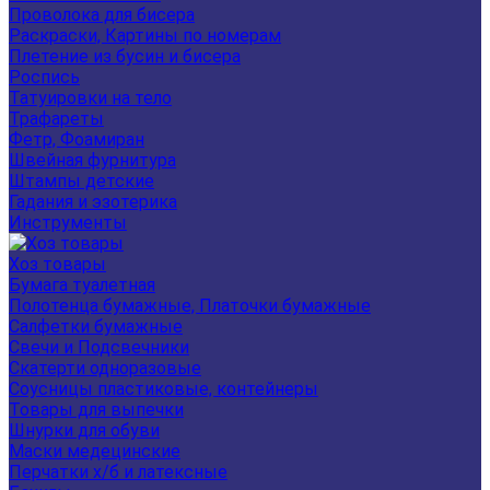
Проволока для бисера
Раскраски, Картины по номерам
Плетение из бусин и бисера
Роспись
Татуировки на тело
Трафареты
Фетр, Фоамиран
Швейная фурнитура
Штампы детские
Гадания и эзотерика
Инструменты
Хоз товары
Бумага туалетная
Полотенца бумажные, Платочки бумажные
Салфетки бумажные
Свечи и Подсвечники
Скатерти одноразовые
Соусницы пластиковые, контейнеры
Товары для выпечки
Шнурки для обуви
Маски медецинские
Перчатки х/б и латексные