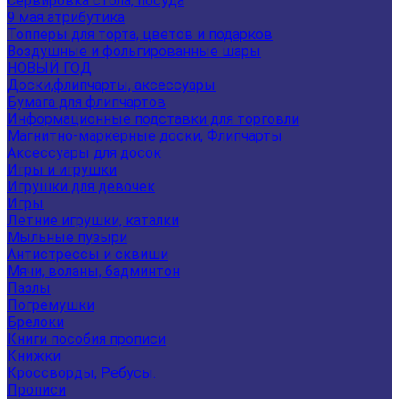
Сервировка стола, посуда
9 мая атрибутика
Топперы для торта, цветов и подарков
Воздушные и фольгированные шары
НОВЫЙ ГОД
Доски,флипчарты, аксессуары
Бумага для флипчартов
Информационные подставки для торговли
Магнитно-маркерные доски, Флипчарты
Аксессуары для досок
Игры и игрушки
Игрушки для девочек
Игры
Летние игрушки, каталки
Мыльные пузыри
Антистрессы и сквиши
Мячи, воланы, бадминтон
Пазлы
Погремушки
Брелоки
Книги пособия прописи
Книжки
Кроссворды, Ребусы.
Прописи