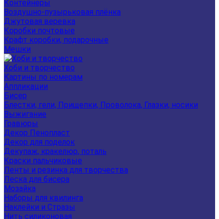
Контейнеры
Воздушно-пузырьковая плёнка
Джутовая веревка
Коробки почтовые
Крафт коробки, подарочные
Мешки
Хоби и творчество
Картины по номерам
Аппликации
Бисер
Блестки, гели, Прищепки, Проволока, Глазки, носики
Выжигание
Гравюры
Декор Пенопласт
Декор для поделок
Декупаж, кракелюр, поталь
Краски пальчиковые
Ленты и резинка для творчества
Леска для бисера
Мозайка
Наборы для квилинга
Наклейки и Стразы
Нить силиконовая