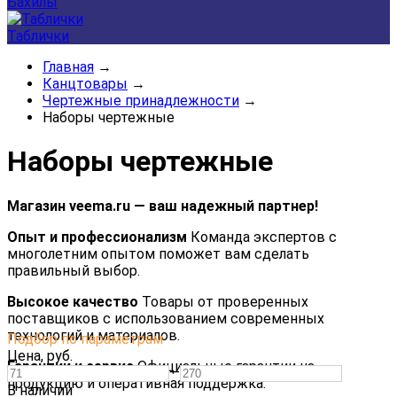
Бахилы
Таблички
Главная
→
Канцтовары
→
Чертежные принадлежности
→
Наборы чертежные
Наборы чертежные
Магазин veema.ru — ваш надежный партнер!
Опыт и профессионализм
Команда экспертов с
многолетним опытом поможет вам сделать
правильный выбор.
Высокое качество
Товары от проверенных
поставщиков с использованием современных
технологий и материалов.
Подбор по параметрам
Цена,
руб.
Гарантии и сервис
Официальные гарантии на
—
продукцию и оперативная поддержка.
В наличии