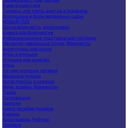
Сервировка стола, посуда
9 мая атрибутика
Топперы для торта, цветов и подарков
Воздушные и фольгированные шары
НОВЫЙ ГОД
Доски,флипчарты, аксессуары
Бумага для флипчартов
Информационные подставки для торговли
Магнитно-маркерные доски, Флипчарты
Аксессуары для досок
Игры и игрушки
Игрушки для девочек
Игры
Летние игрушки, каталки
Мыльные пузыри
Антистрессы и сквиши
Мячи, воланы, бадминтон
Пазлы
Погремушки
Брелоки
Книги пособия прописи
Книжки
Кроссворды, Ребусы.
Прописи