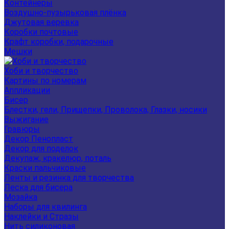
Контейнеры
Воздушно-пузырьковая плёнка
Джутовая веревка
Коробки почтовые
Крафт коробки, подарочные
Мешки
Хоби и творчество
Картины по номерам
Аппликации
Бисер
Блестки, гели, Прищепки, Проволока, Глазки, носики
Выжигание
Гравюры
Декор Пенопласт
Декор для поделок
Декупаж, кракелюр, поталь
Краски пальчиковые
Ленты и резинка для творчества
Леска для бисера
Мозайка
Наборы для квилинга
Наклейки и Стразы
Нить силиконовая