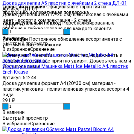
Доска для лепки А5 пластик с ячейками 2 стека ДЛ-01
Гарантии и сервис
Официальные гарантии на
Артикул: ДЛ-01
продукцию и оперативная поддержка.
Доска для лепки А5 (17*20 см) пластиковая с ячейками
цвет - ассорти комплектация - 2 стека
Индивидуальный подход
Персонализированные
121
₽
решения и гибкие условия для каждого клиента.
-
+
В наличии
Инновации
Постоянное обновление ассортимента с
Быстрый просмотр
учетом новых технологий.
В избранное
Сравнение
Почему мы?
Veema.ru — это качество, надежность и
сервис, которые вас приятно удивят. Доверьтесь нам и
Доска для лепки Машинка Matt Ice Metallic А4, пластик
убедитесь сами!
Erich Krause
Артикул: 61244
Доска для лепки формат А4 (20*30 см) материал -
пластик упаковка - полиэтиленовая упаковка ассорти 4
вида
291
₽
-
+
В наличии
Быстрый просмотр
В избранное
Сравнение