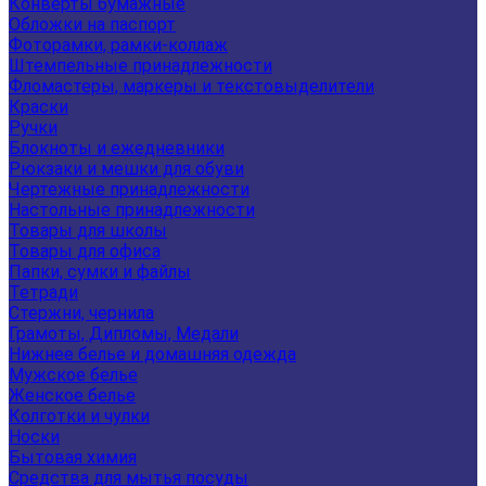
Конверты бумажные
Обложки на паспорт
Фоторамки, рамки-коллаж
Штемпельные принадлежности
Фломастеры, маркеры и текстовыделители
Краски
Ручки
Блокноты и ежедневники
Рюкзаки и мешки для обуви
Чертежные принадлежности
Настольные принадлежности
Товары для школы
Товары для офиса
Папки, сумки и файлы
Тетради
Стержни, чернила
Грамоты, Дипломы, Медали
Нижнее белье и домашняя одежда
Мужское белье
Женское белье
Колготки и чулки
Носки
Бытовая химия
Средства для мытья посуды