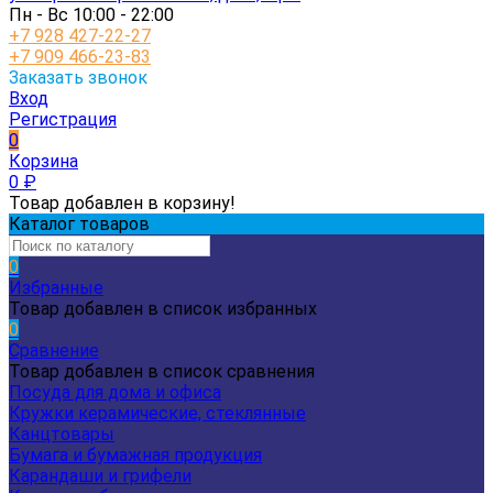
Пн - Вс 10:00 - 22:00
+7 928 427-22-27
+7 909 466-23-83
Заказать звонок
Вход
Регистрация
0
Корзина
0
₽
Товар добавлен в корзину!
Каталог товаров
0
Избранные
Товар добавлен в список избранных
0
Сравнение
Товар добавлен в список сравнения
Посуда для дома и офиса
Кружки керамические, стеклянные
Канцтовары
Бумага и бумажная продукция
Карандаши и грифели