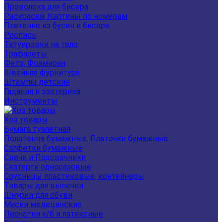
Проволока для бисера
Раскраски, Картины по номерам
Плетение из бусин и бисера
Роспись
Татуировки на тело
Трафареты
Фетр, Фоамиран
Швейная фурнитура
Штампы детские
Гадания и эзотерика
Инструменты
Хоз товары
Бумага туалетная
Полотенца бумажные, Платочки бумажные
Салфетки бумажные
Свечи и Подсвечники
Скатерти одноразовые
Соусницы пластиковые, контейнеры
Товары для выпечки
Шнурки для обуви
Маски медецинские
Перчатки х/б и латексные