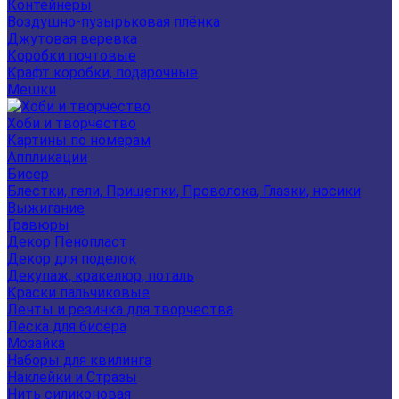
Контейнеры
Воздушно-пузырьковая плёнка
Джутовая веревка
Коробки почтовые
Крафт коробки, подарочные
Мешки
Хоби и творчество
Картины по номерам
Аппликации
Бисер
Блестки, гели, Прищепки, Проволока, Глазки, носики
Выжигание
Гравюры
Декор Пенопласт
Декор для поделок
Декупаж, кракелюр, поталь
Краски пальчиковые
Ленты и резинка для творчества
Леска для бисера
Мозайка
Наборы для квилинга
Наклейки и Стразы
Нить силиконовая