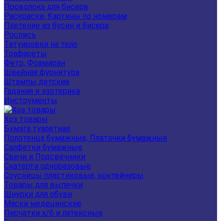
Проволока для бисера
Раскраски, Картины по номерам
Плетение из бусин и бисера
Роспись
Татуировки на тело
Трафареты
Фетр, Фоамиран
Швейная фурнитура
Штампы детские
Гадания и эзотерика
Инструменты
Хоз товары
Бумага туалетная
Полотенца бумажные, Платочки бумажные
Салфетки бумажные
Свечи и Подсвечники
Скатерти одноразовые
Соусницы пластиковые, контейнеры
Товары для выпечки
Шнурки для обуви
Маски медецинские
Перчатки х/б и латексные