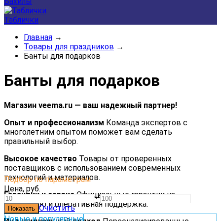
Бахилы
Таблички
Главная
→
Товары для праздников
→
Банты для подарков
Банты для подарков
Магазин veema.ru — ваш надежный партнер!
Опыт и профессионализм
Команда экспертов с
многолетним опытом поможет вам сделать
правильный выбор.
Высокое качество
Товары от проверенных
поставщиков с использованием современных
технологий и материалов.
Подбор по параметрам
Цена,
руб.
Гарантии и сервис
Официальные гарантии на
—
продукцию и оперативная поддержка.
Очистить
Новые и популярные