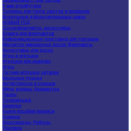
Сервировка стола, посуда
9 мая атрибутика
Топперы для торта, цветов и подарков
Воздушные и фольгированные шары
НОВЫЙ ГОД
Доски,флипчарты, аксессуары
Бумага для флипчартов
Информационные подставки для торговли
Магнитно-маркерные доски, Флипчарты
Аксессуары для досок
Игры и игрушки
Игрушки для девочек
Игры
Летние игрушки, каталки
Мыльные пузыри
Антистрессы и сквиши
Мячи, воланы, бадминтон
Пазлы
Погремушки
Брелоки
Книги пособия прописи
Книжки
Кроссворды, Ребусы.
Прописи