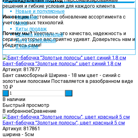
Индивидуальный подход
Персонализированные
решения и гибкие условия для каждого клиента.
Новые и популярные
Инновации
Постоянное обновление ассортимента с
Название
учетом новых технологий.
Цена
Хиты продаж
Почему мы?
Veema.ru — это качество, надежность и
Оценка покупателей
сервис, которые вас приятно удивят. Доверьтесь нам и
Дата добавления
убедитесь сами!
В наличии
Бант-бабочка "Золотые полосы" цвет синий 1,8 см
Артикул: 817877
Бант самосборный Ширина - 18 мм цвет - синий с
золотыми полосами Поставляется в разобранном виде
10
₽
-
+
В наличии
Быстрый просмотр
В избранное
Сравнение
Бант-бабочка "Золотые полосы", цвет красный 5 см
Артикул: 817861
ширина - 5см