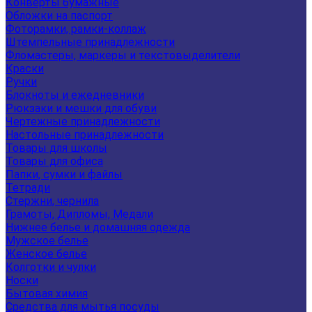
Конверты бумажные
Обложки на паспорт
Фоторамки, рамки-коллаж
Штемпельные принадлежности
Фломастеры, маркеры и текстовыделители
Краски
Ручки
Блокноты и ежедневники
Рюкзаки и мешки для обуви
Чертежные принадлежности
Настольные принадлежности
Товары для школы
Товары для офиса
Папки, сумки и файлы
Тетради
Стержни, чернила
Грамоты, Дипломы, Медали
Нижнее белье и домашняя одежда
Мужское белье
Женское белье
Колготки и чулки
Носки
Бытовая химия
Средства для мытья посуды