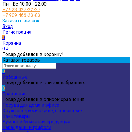
Пн - Вс 10:00 - 22:00
+7 928 427-22-27
+7 909 466-23-83
Заказать звонок
Вход
Регистрация
0
Корзина
0
₽
Товар добавлен в корзину!
Каталог товаров
0
Избранные
Товар добавлен в список избранных
0
Сравнение
Товар добавлен в список сравнения
Посуда для дома и офиса
Кружки керамические, стеклянные
Канцтовары
Бумага и бумажная продукция
Карандаши и грифели