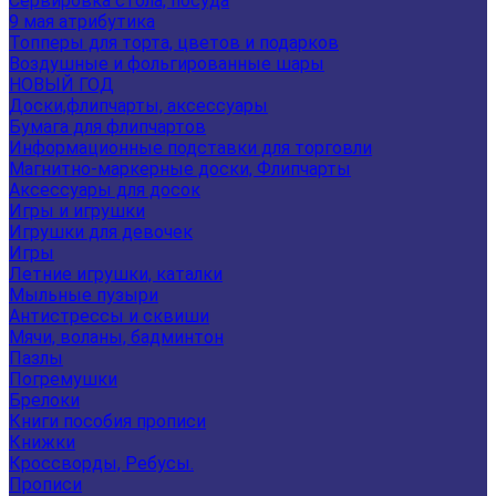
Сервировка стола, посуда
9 мая атрибутика
Топперы для торта, цветов и подарков
Воздушные и фольгированные шары
НОВЫЙ ГОД
Доски,флипчарты, аксессуары
Бумага для флипчартов
Информационные подставки для торговли
Магнитно-маркерные доски, Флипчарты
Аксессуары для досок
Игры и игрушки
Игрушки для девочек
Игры
Летние игрушки, каталки
Мыльные пузыри
Антистрессы и сквиши
Мячи, воланы, бадминтон
Пазлы
Погремушки
Брелоки
Книги пособия прописи
Книжки
Кроссворды, Ребусы.
Прописи