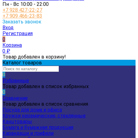
Пн - Вс 10:00 - 22:00
+7 928 427-22-27
+7 909 466-23-83
Заказать звонок
Вход
Регистрация
0
Корзина
0
₽
Товар добавлен в корзину!
Каталог товаров
0
Избранные
Товар добавлен в список избранных
0
Сравнение
Товар добавлен в список сравнения
Посуда для дома и офиса
Кружки керамические, стеклянные
Канцтовары
Бумага и бумажная продукция
Карандаши и грифели