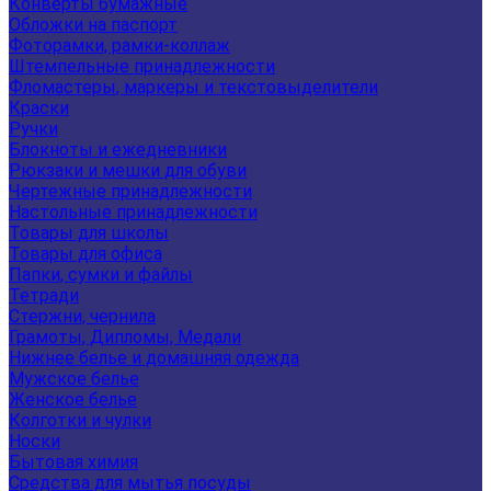
Конверты бумажные
Обложки на паспорт
Фоторамки, рамки-коллаж
Штемпельные принадлежности
Фломастеры, маркеры и текстовыделители
Краски
Ручки
Блокноты и ежедневники
Рюкзаки и мешки для обуви
Чертежные принадлежности
Настольные принадлежности
Товары для школы
Товары для офиса
Папки, сумки и файлы
Тетради
Стержни, чернила
Грамоты, Дипломы, Медали
Нижнее белье и домашняя одежда
Мужское белье
Женское белье
Колготки и чулки
Носки
Бытовая химия
Средства для мытья посуды