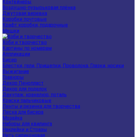
Контейнеры
Воздушно-пузырьковая плёнка
Джутовая веревка
Коробки почтовые
Крафт коробки, подарочные
Мешки
Хоби и творчество
Картины по номерам
Аппликации
Бисер
Блестки, гели, Прищепки, Проволока, Глазки, носики
Выжигание
Гравюры
Декор Пенопласт
Декор для поделок
Декупаж, кракелюр, поталь
Краски пальчиковые
Ленты и резинка для творчества
Леска для бисера
Мозайка
Наборы для квилинга
Наклейки и Стразы
Нить силиконовая