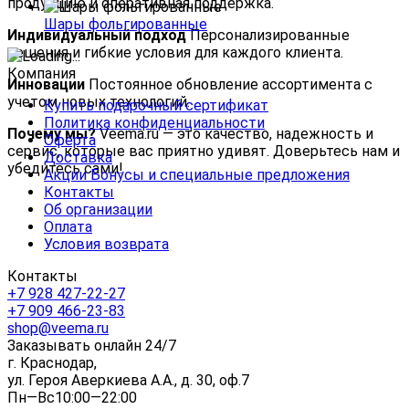
продукцию и оперативная поддержка.
Шары фольгированные
Индивидуальный подход
Персонализированные
решения и гибкие условия для каждого клиента.
Компания
Инновации
Постоянное обновление ассортимента с
учетом новых технологий.
Купить подарочный сертификат
Политика конфиденциальности
Почему мы?
Veema.ru — это качество, надежность и
Оферта
сервис, которые вас приятно удивят. Доверьтесь нам и
Доставка
убедитесь сами!
Акции Бонусы и специальные предложения
Контакты
Об организации
Оплата
Условия возврата
Контакты
+7 928 427-22-27
+7 909 466-23-83
shop@veema.ru
Заказывать онлайн 24/7
г. Краснодар,
ул. Героя Аверкиева А.А., д. 30, оф.7
Пн—Вс10:00—22:00