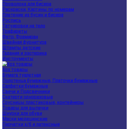
Проволока для бисера
Раскраски, Картины по номерам
Плетение из бусин и бисера
Роспись
Татуировки на тело
Трафареты
Фетр, Фоамиран
Швейная фурнитура
Штампы детские
Гадания и эзотерика
Инструменты
Хоз товары
Бумага туалетная
Полотенца бумажные, Платочки бумажные
Салфетки бумажные
Свечи и Подсвечники
Скатерти одноразовые
Соусницы пластиковые, контейнеры
Товары для выпечки
Шнурки для обуви
Маски медецинские
Перчатки х/б и латексные