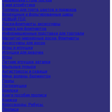
Сервировка стола, посуда
9 мая атрибутика
Топперы для торта, цветов и подарков
Воздушные и фольгированные шары
НОВЫЙ ГОД
Доски,флипчарты, аксессуары
Бумага для флипчартов
Информационные подставки для торговли
Магнитно-маркерные доски, Флипчарты
Аксессуары для досок
Игры и игрушки
Игрушки для девочек
Игры
Летние игрушки, каталки
Мыльные пузыри
Антистрессы и сквиши
Мячи, воланы, бадминтон
Пазлы
Погремушки
Брелоки
Книги пособия прописи
Книжки
Кроссворды, Ребусы.
Прописи