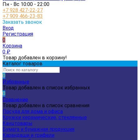
Пн - Вс 10:00 - 22:00
+7 928 427-22-27
+7 909 466-23-83
Заказать звонок
Вход
Регистрация
0
Корзина
0
₽
Товар добавлен в корзину!
Каталог товаров
0
Избранные
Товар добавлен в список избранных
0
Сравнение
Товар добавлен в список сравнения
Посуда для дома и офиса
Кружки керамические, стеклянные
Канцтовары
Бумага и бумажная продукция
Карандаши и грифели