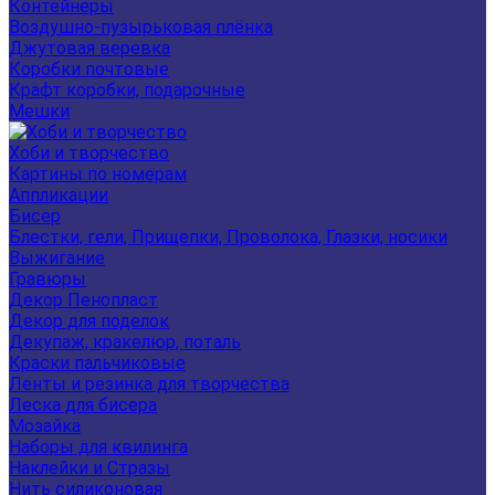
Контейнеры
Воздушно-пузырьковая плёнка
Джутовая веревка
Коробки почтовые
Крафт коробки, подарочные
Мешки
Хоби и творчество
Картины по номерам
Аппликации
Бисер
Блестки, гели, Прищепки, Проволока, Глазки, носики
Выжигание
Гравюры
Декор Пенопласт
Декор для поделок
Декупаж, кракелюр, поталь
Краски пальчиковые
Ленты и резинка для творчества
Леска для бисера
Мозайка
Наборы для квилинга
Наклейки и Стразы
Нить силиконовая