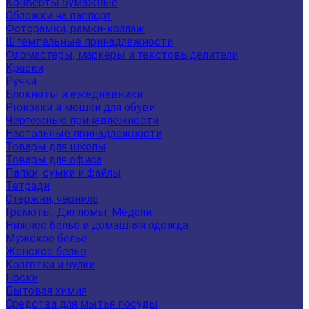
Конверты бумажные
Обложки на паспорт
Фоторамки, рамки-коллаж
Штемпельные принадлежности
Фломастеры, маркеры и текстовыделители
Краски
Ручки
Блокноты и ежедневники
Рюкзаки и мешки для обуви
Чертежные принадлежности
Настольные принадлежности
Товары для школы
Товары для офиса
Папки, сумки и файлы
Тетради
Стержни, чернила
Грамоты, Дипломы, Медали
Нижнее белье и домашняя одежда
Мужское белье
Женское белье
Колготки и чулки
Носки
Бытовая химия
Средства для мытья посуды