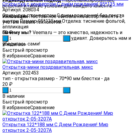
Индивидуальный подход
Персонализированные
Открытка с конвертом С днем рождения! 95*135 мм
решения и гибкие условия для каждого клиента.
Артикул: 208034
Открытка с конвертом С днем рождения! без текста
Инновации
Постоянное обновление ассортимента с
внутри Размер 95*135мм Отделка: тиснение фольгой,
учетом новых технологий.
аппликация
Почему мы?
60
₽
Veema.ru — это качество, надежность и
сервис, которые вас приятно удивят. Доверьтесь нам и
-
+
убедитесь сами!
В наличии
Быстрый просмотр
В избранное
Сравнение
Открытка-мини поздравительная, микс
Артикул: 202453
тип - открытка размер - 70*90 мм блестки - да
20
₽
-
+
В наличии
Быстрый просмотр
В избранное
Сравнение
Открытка 122*188 мм С Днем Рождения! Мир
открыток 2-05-3207А