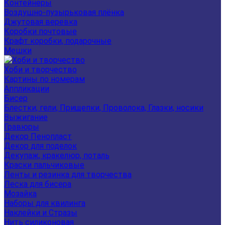
Контейнеры
Воздушно-пузырьковая плёнка
Джутовая веревка
Коробки почтовые
Крафт коробки, подарочные
Мешки
Хоби и творчество
Картины по номерам
Аппликации
Бисер
Блестки, гели, Прищепки, Проволока, Глазки, носики
Выжигание
Гравюры
Декор Пенопласт
Декор для поделок
Декупаж, кракелюр, поталь
Краски пальчиковые
Ленты и резинка для творчества
Леска для бисера
Мозайка
Наборы для квилинга
Наклейки и Стразы
Нить силиконовая