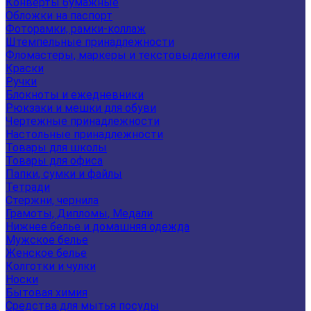
Конверты бумажные
Обложки на паспорт
Фоторамки, рамки-коллаж
Штемпельные принадлежности
Фломастеры, маркеры и текстовыделители
Краски
Ручки
Блокноты и ежедневники
Рюкзаки и мешки для обуви
Чертежные принадлежности
Настольные принадлежности
Товары для школы
Товары для офиса
Папки, сумки и файлы
Тетради
Стержни, чернила
Грамоты, Дипломы, Медали
Нижнее белье и домашняя одежда
Мужское белье
Женское белье
Колготки и чулки
Носки
Бытовая химия
Средства для мытья посуды