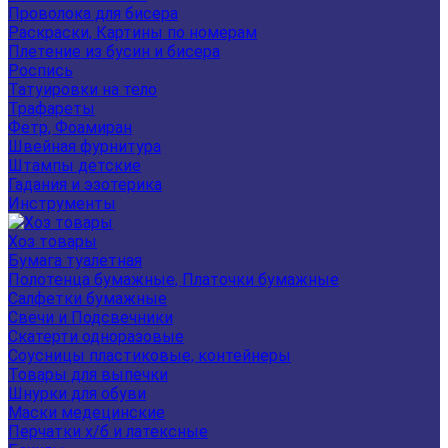
Проволока для бисера
Раскраски, Картины по номерам
Плетение из бусин и бисера
Роспись
Татуировки на тело
Трафареты
Фетр, Фоамиран
Швейная фурнитура
Штампы детские
Гадания и эзотерика
Инструменты
Хоз товары
Бумага туалетная
Полотенца бумажные, Платочки бумажные
Салфетки бумажные
Свечи и Подсвечники
Скатерти одноразовые
Соусницы пластиковые, контейнеры
Товары для выпечки
Шнурки для обуви
Маски медецинские
Перчатки х/б и латексные