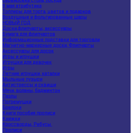
Сервировка стола, посуда
9 мая атрибутика
Топперы для торта, цветов и подарков
Воздушные и фольгированные шары
НОВЫЙ ГОД
Доски,флипчарты, аксессуары
Бумага для флипчартов
Информационные подставки для торговли
Магнитно-маркерные доски, Флипчарты
Аксессуары для досок
Игры и игрушки
Игрушки для девочек
Игры
Летние игрушки, каталки
Мыльные пузыри
Антистрессы и сквиши
Мячи, воланы, бадминтон
Пазлы
Погремушки
Брелоки
Книги пособия прописи
Книжки
Кроссворды, Ребусы.
Прописи