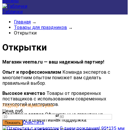
Бахилы
Таблички
Главная
→
Товары для праздников
→
Открытки
Открытки
Магазин veema.ru — ваш надежный партнер!
Опыт и профессионализм
Команда экспертов с
многолетним опытом поможет вам сделать
правильный выбор.
Высокое качество
Товары от проверенных
поставщиков с использованием современных
технологий и материалов.
Подбор по параметрам
Цена,
руб.
Гарантии и сервис
Официальные гарантии на
—
продукцию и оперативная поддержка.
Очистить