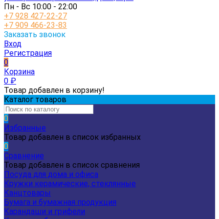
Пн - Вс 10:00 - 22:00
+7 928 427-22-27
+7 909 466-23-83
Заказать звонок
Вход
Регистрация
0
Корзина
0
₽
Товар добавлен в корзину!
Каталог товаров
0
Избранные
Товар добавлен в список избранных
0
Сравнение
Товар добавлен в список сравнения
Посуда для дома и офиса
Кружки керамические, стеклянные
Канцтовары
Бумага и бумажная продукция
Карандаши и грифели