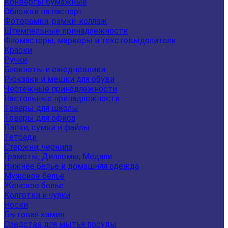
Конверты бумажные
Обложки на паспорт
Фоторамки, рамки-коллаж
Штемпельные принадлежности
Фломастеры, маркеры и текстовыделители
Краски
Ручки
Блокноты и ежедневники
Рюкзаки и мешки для обуви
Чертежные принадлежности
Настольные принадлежности
Товары для школы
Товары для офиса
Папки, сумки и файлы
Тетради
Стержни, чернила
Грамоты, Дипломы, Медали
Нижнее белье и домашняя одежда
Мужское белье
Женское белье
Колготки и чулки
Носки
Бытовая химия
Средства для мытья посуды