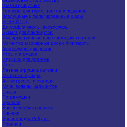
Сервировка стола, посуда
9 мая атрибутика
Топперы для торта, цветов и подарков
Воздушные и фольгированные шары
НОВЫЙ ГОД
Доски,флипчарты, аксессуары
Бумага для флипчартов
Информационные подставки для торговли
Магнитно-маркерные доски, Флипчарты
Аксессуары для досок
Игры и игрушки
Игрушки для девочек
Игры
Летние игрушки, каталки
Мыльные пузыри
Антистрессы и сквиши
Мячи, воланы, бадминтон
Пазлы
Погремушки
Брелоки
Книги пособия прописи
Книжки
Кроссворды, Ребусы.
Прописи