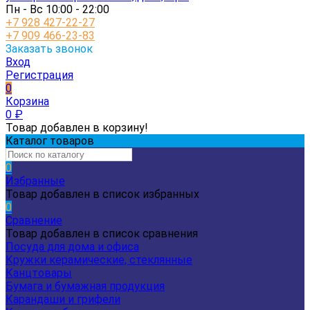
Пн - Вс 10:00 - 22:00
+7 928 427-22-27
+7 909 466-23-83
Заказать звонок
Вход
Регистрация
0
Корзина
0
₽
Товар добавлен в корзину!
Каталог товаров
0
Избранные
Товар добавлен в список избранных
0
Сравнение
Товар добавлен в список сравнения
Посуда для дома и офиса
Кружки керамические, стеклянные
Канцтовары
Бумага и бумажная продукция
Карандаши и грифели