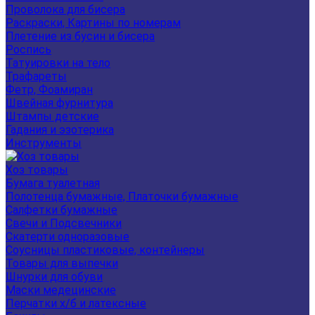
Проволока для бисера
Раскраски, Картины по номерам
Плетение из бусин и бисера
Роспись
Татуировки на тело
Трафареты
Фетр, Фоамиран
Швейная фурнитура
Штампы детские
Гадания и эзотерика
Инструменты
Хоз товары
Бумага туалетная
Полотенца бумажные, Платочки бумажные
Салфетки бумажные
Свечи и Подсвечники
Скатерти одноразовые
Соусницы пластиковые, контейнеры
Товары для выпечки
Шнурки для обуви
Маски медецинские
Перчатки х/б и латексные