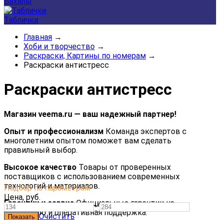
Бахилы
Таблички
Главная
→
Хоби и творчество
→
Раскраски, Картины по номерам
→
Раскраски антистресс
Раскраски антистресс
Магазин veema.ru — ваш надежный партнер!
Опыт и профессионализм
Команда экспертов с
многолетним опытом поможет вам сделать
правильный выбор.
Высокое качество
Товары от проверенных
поставщиков с использованием современных
технологий и материалов.
Подбор по параметрам
Цена,
руб.
Гарантии и сервис
Официальные гарантии на
—
продукцию и оперативная поддержка.
Очистить