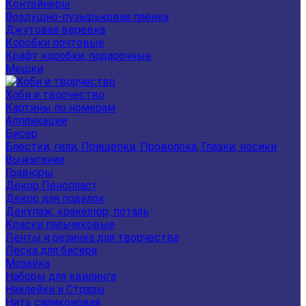
Контейнеры
Воздушно-пузырьковая плёнка
Джутовая веревка
Коробки почтовые
Крафт коробки, подарочные
Мешки
Хоби и творчество
Картины по номерам
Аппликации
Бисер
Блестки, гели, Прищепки, Проволока, Глазки, носики
Выжигание
Гравюры
Декор Пенопласт
Декор для поделок
Декупаж, кракелюр, поталь
Краски пальчиковые
Ленты и резинка для творчества
Леска для бисера
Мозайка
Наборы для квилинга
Наклейки и Стразы
Нить силиконовая