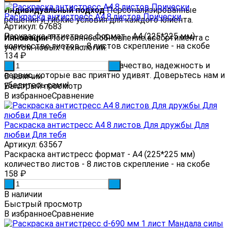
Индивидуальный подход
Персонализированные
Раскраска антистресс А4 8 листов Прически
решения и гибкие условия для каждого клиента.
Артикул: 67683
Раскраска антистресс формат - А4 (225*225 мм)
Инновации
Постоянное обновление ассортимента с
количество листов - 8 листов скрепление - на скобе
учетом новых технологий.
134
₽
Почему мы?
Veema.ru — это качество, надежность и
-
+
сервис, которые вас приятно удивят. Доверьтесь нам и
В наличии
убедитесь сами!
Быстрый просмотр
В избранное
Сравнение
Раскраска антистресс А4 8 листов Для дружбы Для
любви Для тебя
Артикул: 63567
Раскраска антистресс формат - А4 (225*225 мм)
количество листов - 8 листов скрепление - на скобе
158
₽
-
+
В наличии
Быстрый просмотр
В избранное
Сравнение