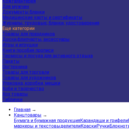
Кожгалантерея
Для мужчин
Документы бланки
Медицинские карты и сертификаты
Журналы, трудовые, бланки, удостоверения
Еще категории
Товары для праздников
Доски,флипчарты, аксессуары
Игры и игрушки
Книги пособия прописи
Термосы и посуда для активного отдыха
Пакеты
Оргтехника
Товары для торговли
Товары для художников
Упаковка, коробки, мешки
Хоби и творчество
Хоз товары
Таблички
Главная
→
Канцтовары
→
Бумага и бумажная продукция
Карандаши и грифели
маркеры и текстовыделители
Краски
Ручки
Блокнот