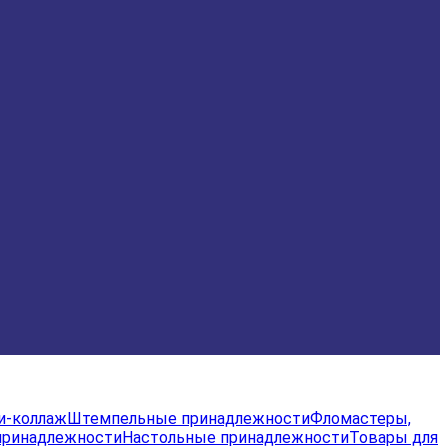
и-коллаж
Штемпельные принадлежности
Фломастеры,
принадлежности
Настольные принадлежности
Товары для