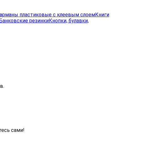
арманы пластиковые с клеевым слоем
Книги
Банковские резинки
Кнопки, булавки,
в.
тесь сами!