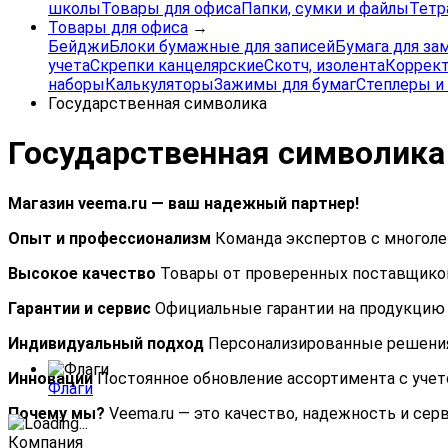
школы
Товары для офиса
Папки, сумки и файлы
Тетр
Товары для офиса
→
Бейджи
Блоки бумажные для записей
Бумага для за
учета
Скрепки канцелярские
Скотч, изолента
Коррек
наборы
Калькуляторы
Зажимы для бумаг
Степлеры и
Государственная символика
Государственная символика
Магазин veema.ru — ваш надежный партнер!
Опыт и профессионализм
Команда экспертов с многол
Высокое качество
Товары от проверенных поставщиков
Гарантии и сервис
Официальные гарантии на продукцию 
Индивидуальный подход
Персонализированные решения 
Инновации
Постоянное обновление ассортимента с учет
Флаги
Почему мы?
Veema.ru — это качество, надежность и сер
Компания