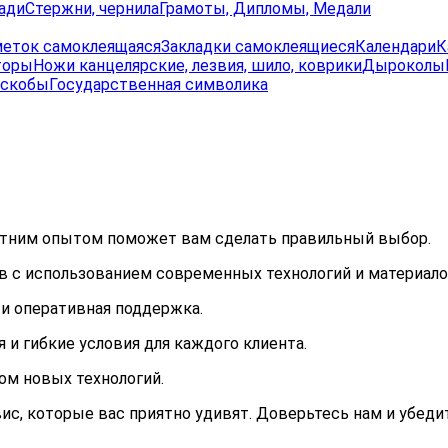
ади
Стержни, чернила
Грамоты, Дипломы, Медали
меток самоклеящаяся
Закладки самоклеящиеся
Календари
К
торы
Ножи канцелярские, лезвия, шило, коврики
Дыроколы
 скобы
Государственная символика
етним опытом поможет вам сделать правильный выбор.
 с использованием современных технологий и материало
и оперативная поддержка.
и гибкие условия для каждого клиента.
ом новых технологий.
вис, которые вас приятно удивят. Доверьтесь нам и убеди