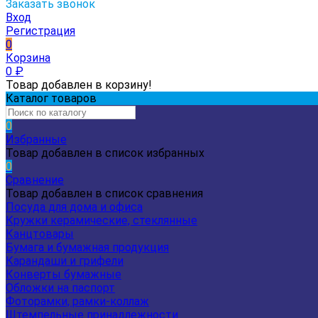
Заказать звонок
Вход
Регистрация
0
Корзина
0
₽
Товар добавлен в корзину!
Каталог товаров
0
Избранные
Товар добавлен в список избранных
0
Сравнение
Товар добавлен в список сравнения
Посуда для дома и офиса
Кружки керамические, стеклянные
Канцтовары
Бумага и бумажная продукция
Карандаши и грифели
Конверты бумажные
Обложки на паспорт
Фоторамки, рамки-коллаж
Штемпельные принадлежности