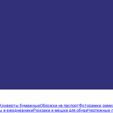
Конверты бумажные
Обложки на паспорт
Фоторамки, рамк
ы и ежедневники
Рюкзаки и мешки для обуви
Чертежные 