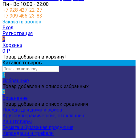
Пн - Вс 10:00 - 22:00
+7 928 427-22-27
+7 909 466-23-83
Заказать звонок
Вход
Регистрация
0
Корзина
0
₽
Товар добавлен в корзину!
Каталог товаров
0
Избранные
Товар добавлен в список избранных
0
Сравнение
Товар добавлен в список сравнения
Посуда для дома и офиса
Кружки керамические, стеклянные
Канцтовары
Бумага и бумажная продукция
Карандаши и грифели