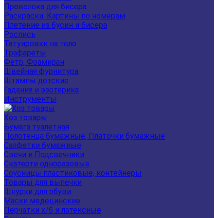
Проволока для бисера
Раскраски, Картины по номерам
Плетение из бусин и бисера
Роспись
Татуировки на тело
Трафареты
Фетр, Фоамиран
Швейная фурнитура
Штампы детские
Гадания и эзотерика
Инструменты
Хоз товары
Бумага туалетная
Полотенца бумажные, Платочки бумажные
Салфетки бумажные
Свечи и Подсвечники
Скатерти одноразовые
Соусницы пластиковые, контейнеры
Товары для выпечки
Шнурки для обуви
Маски медецинские
Перчатки х/б и латексные