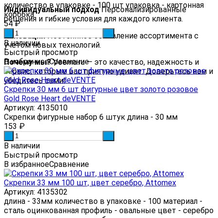
количество в упаковке - 100 шт упаковка - картонная
Индивидуальный подход
Персонализированные
коробка
решения и гибкие условия для каждого клиента.
54
₽
-
+
Инновации
Постоянное обновление ассортимента с
В наличии
учетом новых технологий.
Быстрый просмотр
В избранное
Сравнение
Почему мы?
Veema.ru — это качество, надежность и
сервис, которые вас приятно удивят. Доверьтесь нам и
убедитесь сами!
Скрепки 30 мм 6 шт фигурные цвет золото розовое
Gold Rose Heart deVENTE
Артикул: 4135010
Скрепки фигурные набор 6 штук длина - 30 мм
153
₽
-
+
В наличии
Быстрый просмотр
В избранное
Сравнение
Скрепки 33 мм 100 шт, цвет серебро, Attomex
Артикул: 4135302
длина - 33мм количество в упаковке - 100 материал -
сталь оцинкованная профиль - овальные цвет - серебро