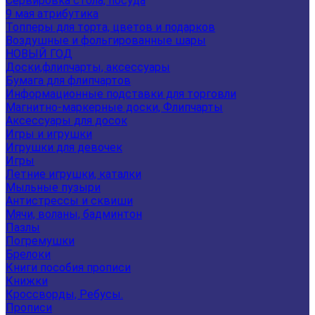
Сервировка стола, посуда
9 мая атрибутика
Топперы для торта, цветов и подарков
Воздушные и фольгированные шары
НОВЫЙ ГОД
Доски,флипчарты, аксессуары
Бумага для флипчартов
Информационные подставки для торговли
Магнитно-маркерные доски, Флипчарты
Аксессуары для досок
Игры и игрушки
Игрушки для девочек
Игры
Летние игрушки, каталки
Мыльные пузыри
Антистрессы и сквиши
Мячи, воланы, бадминтон
Пазлы
Погремушки
Брелоки
Книги пособия прописи
Книжки
Кроссворды, Ребусы.
Прописи