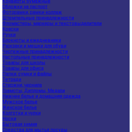
Конверты бумажные
Обложки на паспорт
Фоторамки, рамки-коллаж
Штемпельные принадлежности
Фломастеры, маркеры и текстовыделители
Краски
Ручки
Блокноты и ежедневники
Рюкзаки и мешки для обуви
Чертежные принадлежности
Настольные принадлежности
Товары для школы
Товары для офиса
Папки, сумки и файлы
Тетради
Стержни, чернила
Грамоты, Дипломы, Медали
Нижнее белье и домашняя одежда
Мужское белье
Женское белье
Колготки и чулки
Носки
Бытовая химия
Средства для мытья посуды