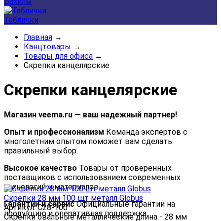
Бахилы
Таблички
Главная
→
Канцтовары
→
Товары для офиса
→
Скрепки канцелярские
Скрепки канцелярские
Магазин veema.ru — ваш надежный партнер!
Опыт и профессионализм
Команда экспертов с
многолетним опытом поможет вам сделать
правильный выбор.
Высокое качество
Товары от проверенных
поставщиков с использованием современных
технологий и материалов.
Скрепки 28 мм 100 шт металл Globus
Гарантии и сервис
Официальные гарантии на
Артикул: С28-100
продукцию и оперативная поддержка.
Скрепки овальные металлические длина - 28 мм