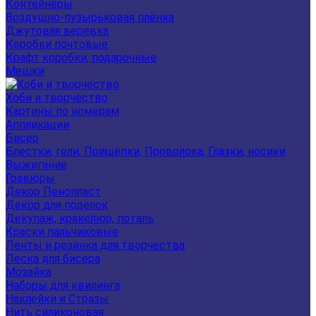
Контейнеры
Воздушно-пузырьковая плёнка
Джутовая веревка
Коробки почтовые
Крафт коробки, подарочные
Мешки
Хоби и творчество
Картины по номерам
Аппликации
Бисер
Блестки, гели, Прищепки, Проволока, Глазки, носики
Выжигание
Гравюры
Декор Пенопласт
Декор для поделок
Декупаж, кракелюр, поталь
Краски пальчиковые
Ленты и резинка для творчества
Леска для бисера
Мозайка
Наборы для квилинга
Наклейки и Стразы
Нить силиконовая