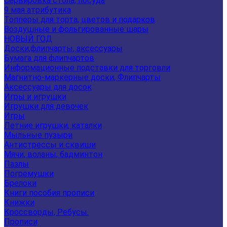
Сервировка стола, посуда
9 мая атрибутика
Топперы для торта, цветов и подарков
Воздушные и фольгированные шары
НОВЫЙ ГОД
Доски,флипчарты, аксессуары
Бумага для флипчартов
Информационные подставки для торговли
Магнитно-маркерные доски, Флипчарты
Аксессуары для досок
Игры и игрушки
Игрушки для девочек
Игры
Летние игрушки, каталки
Мыльные пузыри
Антистрессы и сквиши
Мячи, воланы, бадминтон
Пазлы
Погремушки
Брелоки
Книги пособия прописи
Книжки
Кроссворды, Ребусы.
Прописи