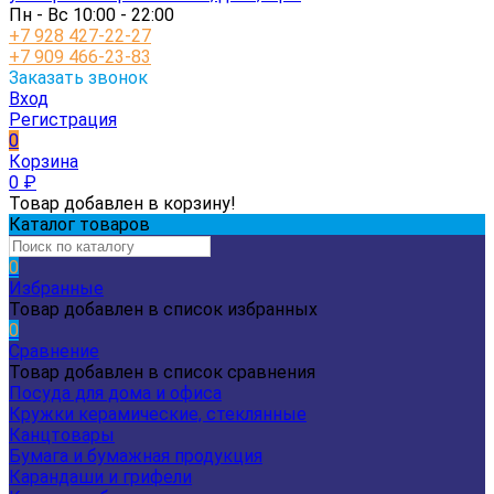
Пн - Вс 10:00 - 22:00
+7 928 427-22-27
+7 909 466-23-83
Заказать звонок
Вход
Регистрация
0
Корзина
0
₽
Товар добавлен в корзину!
Каталог товаров
0
Избранные
Товар добавлен в список избранных
0
Сравнение
Товар добавлен в список сравнения
Посуда для дома и офиса
Кружки керамические, стеклянные
Канцтовары
Бумага и бумажная продукция
Карандаши и грифели