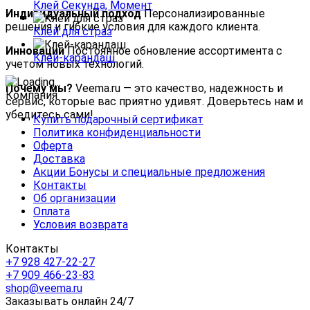
Клей Секунда, Момент
Индивидуальный подход
Персонализированные
решения и гибкие условия для каждого клиента.
Клей для страз
Инновации
Постоянное обновление ассортимента с
Клей-карандаш
учетом новых технологий.
Почему мы?
Veema.ru — это качество, надежность и
Компания
сервис, которые вас приятно удивят. Доверьтесь нам и
убедитесь сами!
Купить подарочный сертификат
Политика конфиденциальности
Оферта
Доставка
Акции Бонусы и специальные предложения
Контакты
Об организации
Оплата
Условия возврата
Контакты
+7 928 427-22-27
+7 909 466-23-83
shop@veema.ru
Заказывать онлайн 24/7