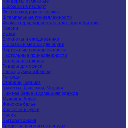
Конверты бумажные
Обложки на паспорт
Фоторамки, рамки-коллаж
Штемпельные принадлежности
Фломастеры, маркеры и текстовыделители
Краски
Ручки
Блокноты и ежедневники
Рюкзаки и мешки для обуви
Чертежные принадлежности
Настольные принадлежности
Товары для школы
Товары для офиса
Папки, сумки и файлы
Тетради
Стержни, чернила
Грамоты, Дипломы, Медали
Нижнее белье и домашняя одежда
Мужское белье
Женское белье
Колготки и чулки
Носки
Бытовая химия
Средства для мытья посуды