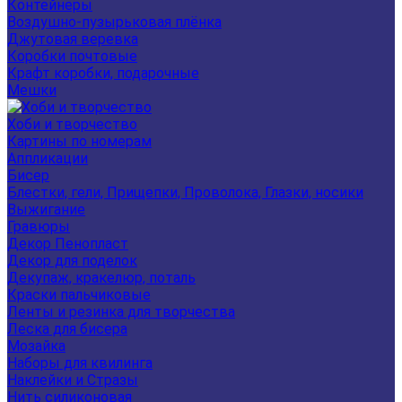
Контейнеры
Воздушно-пузырьковая плёнка
Джутовая веревка
Коробки почтовые
Крафт коробки, подарочные
Мешки
Хоби и творчество
Картины по номерам
Аппликации
Бисер
Блестки, гели, Прищепки, Проволока, Глазки, носики
Выжигание
Гравюры
Декор Пенопласт
Декор для поделок
Декупаж, кракелюр, поталь
Краски пальчиковые
Ленты и резинка для творчества
Леска для бисера
Мозайка
Наборы для квилинга
Наклейки и Стразы
Нить силиконовая