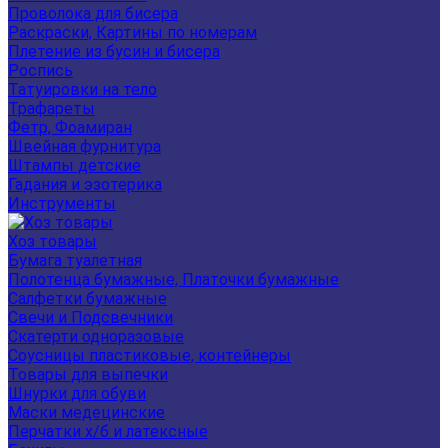
Проволока для бисера
Раскраски, Картины по номерам
Плетение из бусин и бисера
Роспись
Татуировки на тело
Трафареты
Фетр, Фоамиран
Швейная фурнитура
Штампы детские
Гадания и эзотерика
Инструменты
Хоз товары
Бумага туалетная
Полотенца бумажные, Платочки бумажные
Салфетки бумажные
Свечи и Подсвечники
Скатерти одноразовые
Соусницы пластиковые, контейнеры
Товары для выпечки
Шнурки для обуви
Маски медецинские
Перчатки х/б и латексные