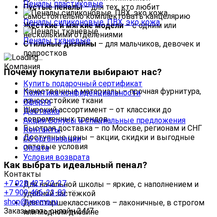
Пеналы пластиковые
Пустые пеналы
– для тех, кто любит
самостоятельно комплектовать канцелярию
Пеналы силиконовые, ПВХ, эко кожа
Жёсткие и мягкие модели
– с одним или
несколькими отделениями
Пеналы тканевые
Стильные дизайны
– для мальчиков, девочек и
подростков
Компания
Почему покупатели выбирают нас?
Купить подарочный сертификат
Качественные материалы – прочная фурнитура,
Политика конфиденциальности
износостойкие ткани
Оферта
Широкий ассортимент – от классики до
Доставка
современных трендов
Акции Бонусы и специальные предложения
Быстрая доставка – по Москве, регионам и СНГ
Контакты
Доступные цены – акции, скидки и выгодные
Об организации
оптовые условия
Оплата
Условия возврата
Как выбрать идеальный пенал?
Контакты
+7 928 427-22-27
Для начальной школы – яркие, с наполнением и
+7 909 466-23-83
удобной застёжкой
shop@veema.ru
Для старшеклассников – лаконичные, в строгом
Заказывать онлайн 24/7
или модном дизайне