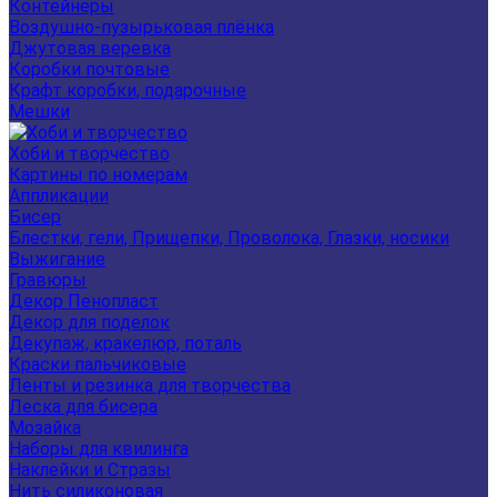
Контейнеры
Воздушно-пузырьковая плёнка
Джутовая веревка
Коробки почтовые
Крафт коробки, подарочные
Мешки
Хоби и творчество
Картины по номерам
Аппликации
Бисер
Блестки, гели, Прищепки, Проволока, Глазки, носики
Выжигание
Гравюры
Декор Пенопласт
Декор для поделок
Декупаж, кракелюр, поталь
Краски пальчиковые
Ленты и резинка для творчества
Леска для бисера
Мозайка
Наборы для квилинга
Наклейки и Стразы
Нить силиконовая