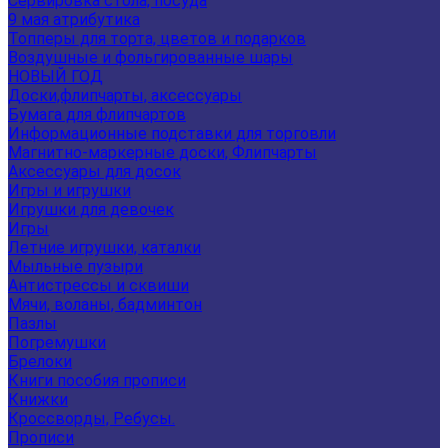
Сервировка стола, посуда
9 мая атрибутика
Топперы для торта, цветов и подарков
Воздушные и фольгированные шары
НОВЫЙ ГОД
Доски,флипчарты, аксессуары
Бумага для флипчартов
Информационные подставки для торговли
Магнитно-маркерные доски, Флипчарты
Аксессуары для досок
Игры и игрушки
Игрушки для девочек
Игры
Летние игрушки, каталки
Мыльные пузыри
Антистрессы и сквиши
Мячи, воланы, бадминтон
Пазлы
Погремушки
Брелоки
Книги пособия прописи
Книжки
Кроссворды, Ребусы.
Прописи