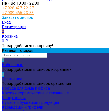
Пн - Вс 10:00 - 22:00
+7 928 427-22-27
+7 909 466-23-83
Заказать звонок
Вход
Регистрация
0
Корзина
0
₽
Товар добавлен в корзину!
Каталог товаров
0
Избранные
Товар добавлен в список избранных
0
Сравнение
Товар добавлен в список сравнения
Посуда для дома и офиса
Кружки керамические, стеклянные
Канцтовары
Бумага и бумажная продукция
Карандаши и грифели