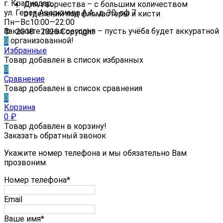
г. Краснодар,
Для творчества – с большим количеством
ул. Героя Аверкиева А.А., д. 30, оф.7
отделений под фломастеры и кисти
Пн—Вс10:00—22:00
Закажите пенал сегодня – пусть учёба будет аккуратной
© 2018 - 2026 Copyright
и организованной!
0
Избранные
Товар добавлен в список избранных
0
Сравнение
Товар добавлен в список сравнения
0
Корзина
0
₽
Товар добавлен в корзину!
Заказать обратный звонок
Укажите номер телефона и мы обязательно Вам
прозвоним.
Номер телефона*
Email
Ваше имя*