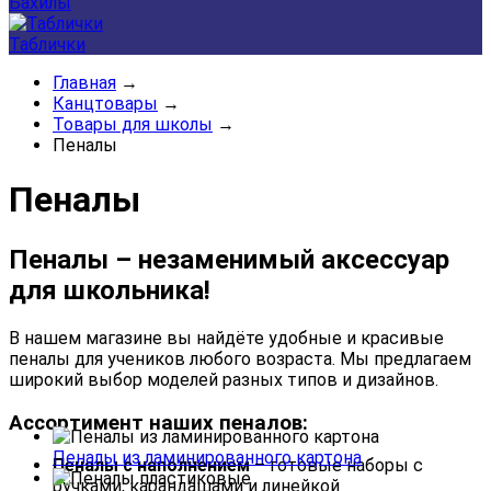
Бахилы
Таблички
Главная
→
Канцтовары
→
Товары для школы
→
Пеналы
Пеналы
Пеналы – незаменимый аксессуар
для школьника!
В нашем магазине вы найдёте удобные и красивые
пеналы для учеников любого возраста. Мы предлагаем
широкий выбор моделей разных типов и дизайнов.
Ассортимент наших пеналов:
Пеналы из ламинированного картона
Пеналы с наполнением
– готовые наборы с
ручками, карандашами и линейкой