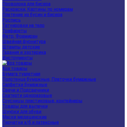
Проволока для бисера
Раскраски, Картины по номерам
Плетение из бусин и бисера
Роспись
Татуировки на тело
Трафареты
Фетр, Фоамиран
Швейная фурнитура
Штампы детские
Гадания и эзотерика
Инструменты
Хоз товары
Бумага туалетная
Полотенца бумажные, Платочки бумажные
Салфетки бумажные
Свечи и Подсвечники
Скатерти одноразовые
Соусницы пластиковые, контейнеры
Товары для выпечки
Шнурки для обуви
Маски медецинские
Перчатки х/б и латексные