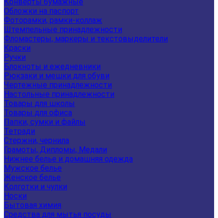
Конверты бумажные
Обложки на паспорт
Фоторамки, рамки-коллаж
Штемпельные принадлежности
Фломастеры, маркеры и текстовыделители
Краски
Ручки
Блокноты и ежедневники
Рюкзаки и мешки для обуви
Чертежные принадлежности
Настольные принадлежности
Товары для школы
Товары для офиса
Папки, сумки и файлы
Тетради
Стержни, чернила
Грамоты, Дипломы, Медали
Нижнее белье и домашняя одежда
Мужское белье
Женское белье
Колготки и чулки
Носки
Бытовая химия
Средства для мытья посуды