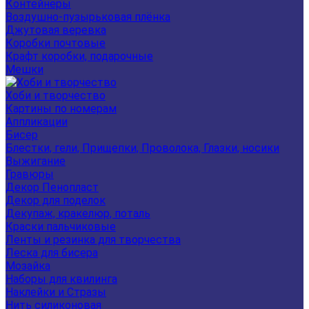
Контейнеры
Воздушно-пузырьковая плёнка
Джутовая веревка
Коробки почтовые
Крафт коробки, подарочные
Мешки
Хоби и творчество
Картины по номерам
Аппликации
Бисер
Блестки, гели, Прищепки, Проволока, Глазки, носики
Выжигание
Гравюры
Декор Пенопласт
Декор для поделок
Декупаж, кракелюр, поталь
Краски пальчиковые
Ленты и резинка для творчества
Леска для бисера
Мозайка
Наборы для квилинга
Наклейки и Стразы
Нить силиконовая