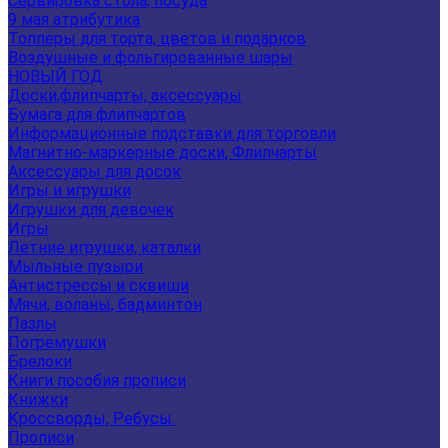
Сервировка стола, посуда
9 мая атрибутика
Топперы для торта, цветов и подарков
Воздушные и фольгированные шары
НОВЫЙ ГОД
Доски,флипчарты, аксессуары
Бумага для флипчартов
Информационные подставки для торговли
Магнитно-маркерные доски, Флипчарты
Аксессуары для досок
Игры и игрушки
Игрушки для девочек
Игры
Летние игрушки, каталки
Мыльные пузыри
Антистрессы и сквиши
Мячи, воланы, бадминтон
Пазлы
Погремушки
Брелоки
Книги пособия прописи
Книжки
Кроссворды, Ребусы.
Прописи