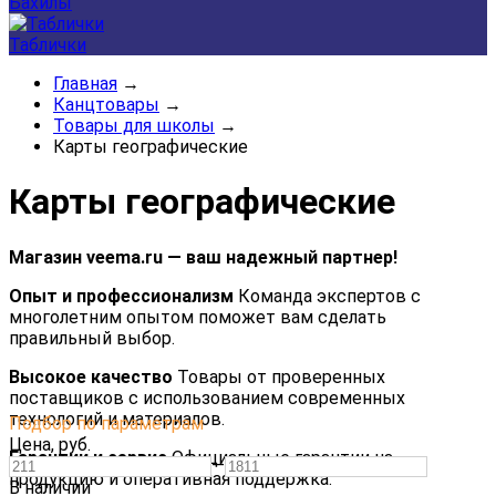
Бахилы
Таблички
Главная
→
Канцтовары
→
Товары для школы
→
Карты географические
Карты географические
Магазин veema.ru — ваш надежный партнер!
Опыт и профессионализм
Команда экспертов с
многолетним опытом поможет вам сделать
правильный выбор.
Высокое качество
Товары от проверенных
поставщиков с использованием современных
технологий и материалов.
Подбор по параметрам
Цена,
руб.
Гарантии и сервис
Официальные гарантии на
—
продукцию и оперативная поддержка.
В наличии