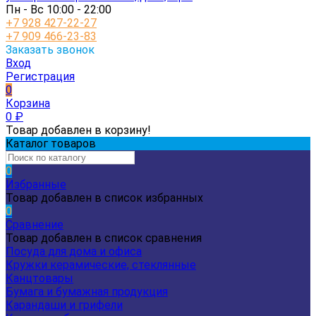
Пн - Вс 10:00 - 22:00
+7 928 427-22-27
+7 909 466-23-83
Заказать звонок
Вход
Регистрация
0
Корзина
0
₽
Товар добавлен в корзину!
Каталог товаров
0
Избранные
Товар добавлен в список избранных
0
Сравнение
Товар добавлен в список сравнения
Посуда для дома и офиса
Кружки керамические, стеклянные
Канцтовары
Бумага и бумажная продукция
Карандаши и грифели