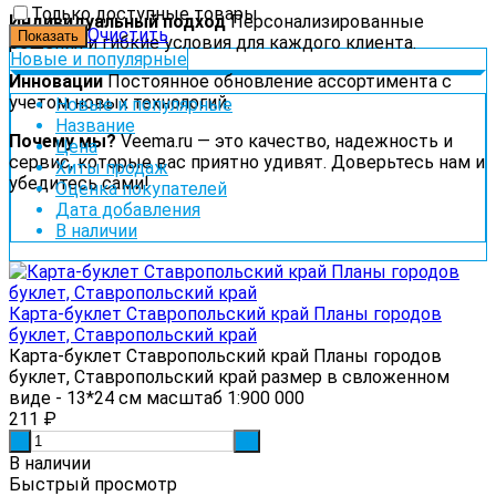
Только доступные товары
Индивидуальный подход
Персонализированные
Очистить
решения и гибкие условия для каждого клиента.
Новые и популярные
Инновации
Постоянное обновление ассортимента с
учетом новых технологий.
Новые и популярные
Название
Почему мы?
Veema.ru — это качество, надежность и
Цена
сервис, которые вас приятно удивят. Доверьтесь нам и
Хиты продаж
убедитесь сами!
Оценка покупателей
Дата добавления
В наличии
Карта-буклет Ставропольский край Планы городов
буклет, Ставропольский край
Карта-буклет Ставропольский край Планы городов
буклет, Ставропольский край размер в свложенном
виде - 13*24 см масштаб 1:900 000
211
₽
-
+
В наличии
Быстрый просмотр