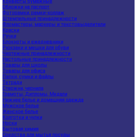
Конверты бумажные
Обложки на паспорт
Фоторамки, рамки-коллаж
Штемпельные принадлежности
Фломастеры, маркеры и текстовыделители
Краски
Ручки
Блокноты и ежедневники
Рюкзаки и мешки для обуви
Чертежные принадлежности
Настольные принадлежности
Товары для школы
Товары для офиса
Папки, сумки и файлы
Тетради
Стержни, чернила
Грамоты, Дипломы, Медали
Нижнее белье и домашняя одежда
Мужское белье
Женское белье
Колготки и чулки
Носки
Бытовая химия
Средства для мытья посуды