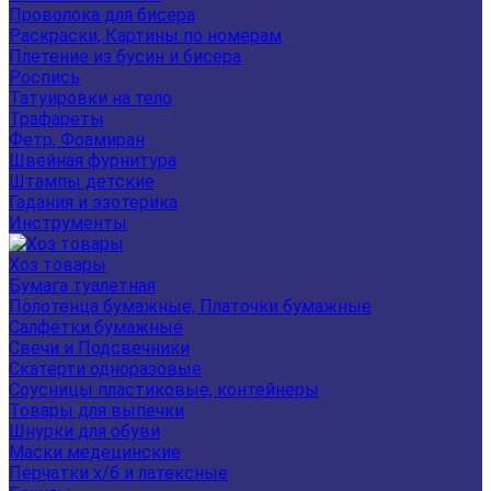
Проволока для бисера
Раскраски, Картины по номерам
Плетение из бусин и бисера
Роспись
Татуировки на тело
Трафареты
Фетр, Фоамиран
Швейная фурнитура
Штампы детские
Гадания и эзотерика
Инструменты
Хоз товары
Бумага туалетная
Полотенца бумажные, Платочки бумажные
Салфетки бумажные
Свечи и Подсвечники
Скатерти одноразовые
Соусницы пластиковые, контейнеры
Товары для выпечки
Шнурки для обуви
Маски медецинские
Перчатки х/б и латексные