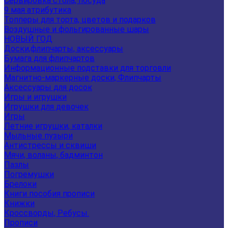
Сервировка стола, посуда
9 мая атрибутика
Топперы для торта, цветов и подарков
Воздушные и фольгированные шары
НОВЫЙ ГОД
Доски,флипчарты, аксессуары
Бумага для флипчартов
Информационные подставки для торговли
Магнитно-маркерные доски, Флипчарты
Аксессуары для досок
Игры и игрушки
Игрушки для девочек
Игры
Летние игрушки, каталки
Мыльные пузыри
Антистрессы и сквиши
Мячи, воланы, бадминтон
Пазлы
Погремушки
Брелоки
Книги пособия прописи
Книжки
Кроссворды, Ребусы.
Прописи