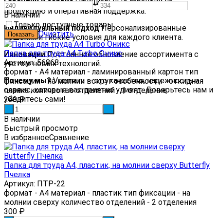
Гарантии и сервис
Официальные гарантии на
—
продукцию и оперативная поддержка.
В наличии
Только доступные товары
Индивидуальный подход
Персонализированные
Очистить
решения и гибкие условия для каждого клиента.
Папка для труда А4 Turbo Оникс
Инновации
Постоянное обновление ассортимента с
Артикул: 56868
учетом новых технологий.
формат - А4 материал - ламинированный картон тип
Почему мы?
Veema.ru — это качество, надежность и
фиксации - на молнии вокруг особенности - откидная
сервис, которые вас приятно удивят. Доверьтесь нам и
планка количество отделений - 1 отделение
убедитесь сами!
240
₽
-
+
В наличии
Быстрый просмотр
В избранное
Сравнение
Папка для труда А4, пластик, на молнии сверху Butterfly
Пчелка
Артикул: ПТР-22
формат - А4 материал - пластик тип фиксации - на
молнии сверху количество отделений - 2 отделения
300
₽