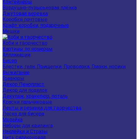
Контейнеры
Воздушно-пузырьковая плёнка
Джутовая веревка
Коробки почтовые
Крафт коробки, подарочные
Мешки
Хоби и творчество
Картины по номерам
Аппликации
Бисер
Блестки, гели, Прищепки, Проволока, Глазки, носики
Выжигание
Гравюры
Декор Пенопласт
Декор для поделок
Декупаж, кракелюр, поталь
Краски пальчиковые
Ленты и резинка для творчества
Леска для бисера
Мозайка
Наборы для квилинга
Наклейки и Стразы
Нить силиконовая