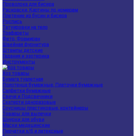
Проволока для бисера
Раскраски, Картины по номерам
Плетение из бусин и бисера
Роспись
Татуировки на тело
Трафареты
Фетр, Фоамиран
Швейная фурнитура
Штампы детские
Гадания и эзотерика
Инструменты
Хоз товары
Бумага туалетная
Полотенца бумажные, Платочки бумажные
Салфетки бумажные
Свечи и Подсвечники
Скатерти одноразовые
Соусницы пластиковые, контейнеры
Товары для выпечки
Шнурки для обуви
Маски медецинские
Перчатки х/б и латексные