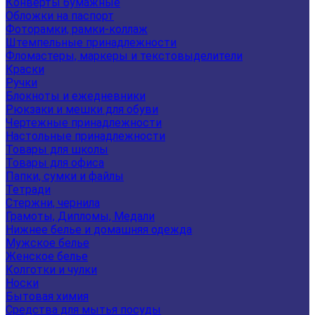
Конверты бумажные
Обложки на паспорт
Фоторамки, рамки-коллаж
Штемпельные принадлежности
Фломастеры, маркеры и текстовыделители
Краски
Ручки
Блокноты и ежедневники
Рюкзаки и мешки для обуви
Чертежные принадлежности
Настольные принадлежности
Товары для школы
Товары для офиса
Папки, сумки и файлы
Тетради
Стержни, чернила
Грамоты, Дипломы, Медали
Нижнее белье и домашняя одежда
Мужское белье
Женское белье
Колготки и чулки
Носки
Бытовая химия
Средства для мытья посуды