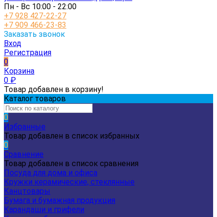
Пн - Вс 10:00 - 22:00
+7 928 427-22-27
+7 909 466-23-83
Заказать звонок
Вход
Регистрация
0
Корзина
0
₽
Товар добавлен в корзину!
Каталог товаров
0
Избранные
Товар добавлен в список избранных
0
Сравнение
Товар добавлен в список сравнения
Посуда для дома и офиса
Кружки керамические, стеклянные
Канцтовары
Бумага и бумажная продукция
Карандаши и грифели