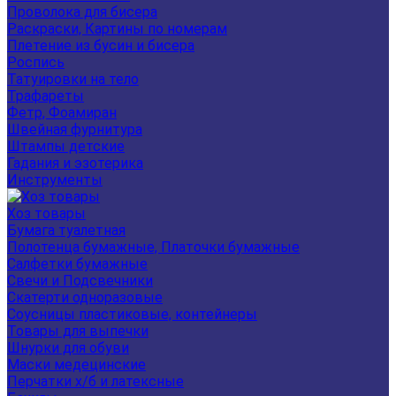
Проволока для бисера
Раскраски, Картины по номерам
Плетение из бусин и бисера
Роспись
Татуировки на тело
Трафареты
Фетр, Фоамиран
Швейная фурнитура
Штампы детские
Гадания и эзотерика
Инструменты
Хоз товары
Бумага туалетная
Полотенца бумажные, Платочки бумажные
Салфетки бумажные
Свечи и Подсвечники
Скатерти одноразовые
Соусницы пластиковые, контейнеры
Товары для выпечки
Шнурки для обуви
Маски медецинские
Перчатки х/б и латексные