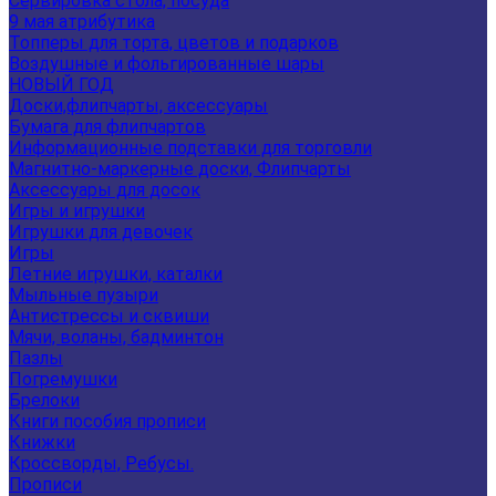
Сервировка стола, посуда
9 мая атрибутика
Топперы для торта, цветов и подарков
Воздушные и фольгированные шары
НОВЫЙ ГОД
Доски,флипчарты, аксессуары
Бумага для флипчартов
Информационные подставки для торговли
Магнитно-маркерные доски, Флипчарты
Аксессуары для досок
Игры и игрушки
Игрушки для девочек
Игры
Летние игрушки, каталки
Мыльные пузыри
Антистрессы и сквиши
Мячи, воланы, бадминтон
Пазлы
Погремушки
Брелоки
Книги пособия прописи
Книжки
Кроссворды, Ребусы.
Прописи