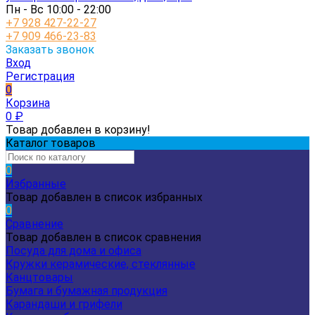
Пн - Вс 10:00 - 22:00
+7 928 427-22-27
+7 909 466-23-83
Заказать звонок
Вход
Регистрация
0
Корзина
0
₽
Товар добавлен в корзину!
Каталог товаров
0
Избранные
Товар добавлен в список избранных
0
Сравнение
Товар добавлен в список сравнения
Посуда для дома и офиса
Кружки керамические, стеклянные
Канцтовары
Бумага и бумажная продукция
Карандаши и грифели