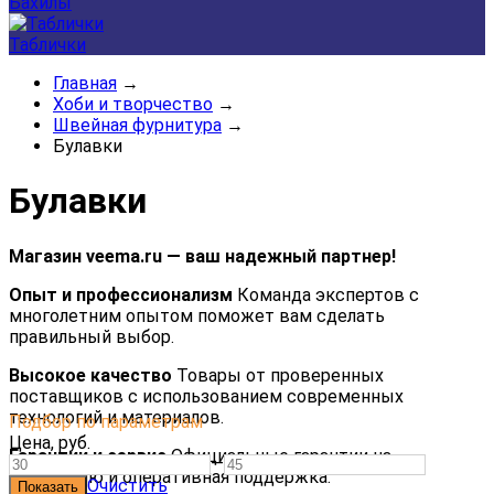
Бахилы
Таблички
Главная
→
Хоби и творчество
→
Швейная фурнитура
→
Булавки
Булавки
Магазин veema.ru — ваш надежный партнер!
Опыт и профессионализм
Команда экспертов с
многолетним опытом поможет вам сделать
правильный выбор.
Высокое качество
Товары от проверенных
поставщиков с использованием современных
технологий и материалов.
Подбор по параметрам
Цена,
руб.
Гарантии и сервис
Официальные гарантии на
—
продукцию и оперативная поддержка.
Очистить