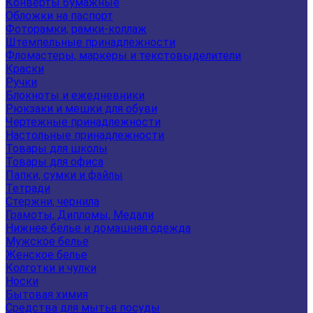
Конверты бумажные
Обложки на паспорт
Фоторамки, рамки-коллаж
Штемпельные принадлежности
Фломастеры, маркеры и текстовыделители
Краски
Ручки
Блокноты и ежедневники
Рюкзаки и мешки для обуви
Чертежные принадлежности
Настольные принадлежности
Товары для школы
Товары для офиса
Папки, сумки и файлы
Тетради
Стержни, чернила
Грамоты, Дипломы, Медали
Нижнее белье и домашняя одежда
Мужское белье
Женское белье
Колготки и чулки
Носки
Бытовая химия
Средства для мытья посуды