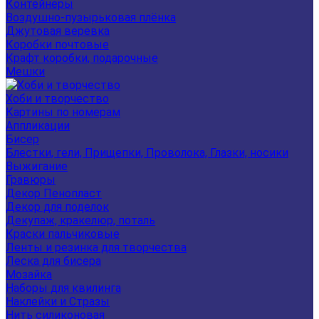
Контейнеры
Воздушно-пузырьковая плёнка
Джутовая веревка
Коробки почтовые
Крафт коробки, подарочные
Мешки
Хоби и творчество
Картины по номерам
Аппликации
Бисер
Блестки, гели, Прищепки, Проволока, Глазки, носики
Выжигание
Гравюры
Декор Пенопласт
Декор для поделок
Декупаж, кракелюр, поталь
Краски пальчиковые
Ленты и резинка для творчества
Леска для бисера
Мозайка
Наборы для квилинга
Наклейки и Стразы
Нить силиконовая