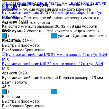
Индивидуальный подход
Персонализированные
решения и гибкие условия для каждого клиента.
Булавки английские 30/32/38 мм цв.серебро 12шт/уп
SUN MIX
Инновации
Постоянное обновление ассортимента с
Артикул: 1/2/3
учетом новых технологий.
Качество Premium размеры: 30, 32 и 38 мм Ассорти
Почему мы?
30
₽
Veema.ru — это качество, надежность и
сервис, которые вас приятно удивят. Доверьтесь нам и
-
+
убедитесь сами!
В наличии
Быстрый просмотр
В избранное
Сравнение
Булавки английские №0 29 мм цв.золото 12шт/уп SUN
MIX
Артикул: 0/29
Булавки английские Качество Premium размер - 29 мм
цвет - золото
45
₽
-
+
В наличии
Быстрый просмотр
В избранное
Сравнение