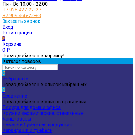
Пн - Вс 10:00 - 22:00
+7 928 427-22-27
+7 909 466-23-83
Заказать звонок
Вход
Регистрация
0
Корзина
0
₽
Товар добавлен в корзину!
Каталог товаров
0
Избранные
Товар добавлен в список избранных
0
Сравнение
Товар добавлен в список сравнения
Посуда для дома и офиса
Кружки керамические, стеклянные
Канцтовары
Бумага и бумажная продукция
Карандаши и грифели