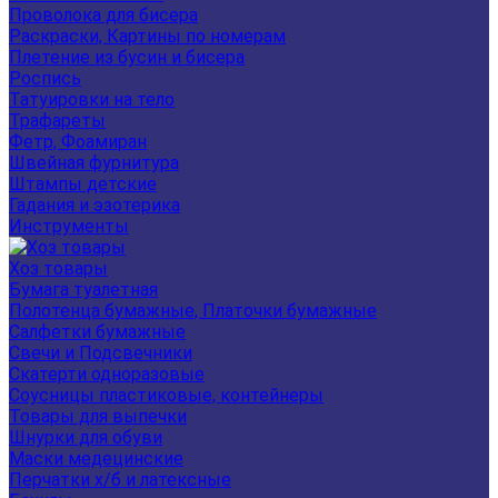
Проволока для бисера
Раскраски, Картины по номерам
Плетение из бусин и бисера
Роспись
Татуировки на тело
Трафареты
Фетр, Фоамиран
Швейная фурнитура
Штампы детские
Гадания и эзотерика
Инструменты
Хоз товары
Бумага туалетная
Полотенца бумажные, Платочки бумажные
Салфетки бумажные
Свечи и Подсвечники
Скатерти одноразовые
Соусницы пластиковые, контейнеры
Товары для выпечки
Шнурки для обуви
Маски медецинские
Перчатки х/б и латексные