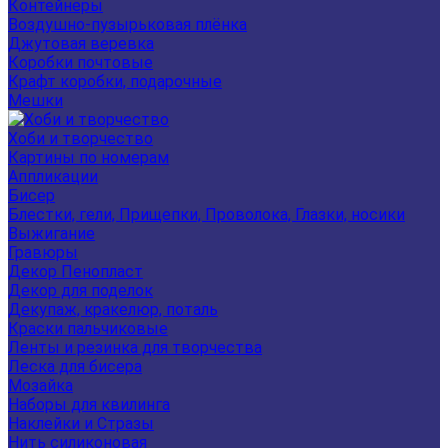
Контейнеры
Воздушно-пузырьковая плёнка
Джутовая веревка
Коробки почтовые
Крафт коробки, подарочные
Мешки
Хоби и творчество
Картины по номерам
Аппликации
Бисер
Блестки, гели, Прищепки, Проволока, Глазки, носики
Выжигание
Гравюры
Декор Пенопласт
Декор для поделок
Декупаж, кракелюр, поталь
Краски пальчиковые
Ленты и резинка для творчества
Леска для бисера
Мозайка
Наборы для квилинга
Наклейки и Стразы
Нить силиконовая