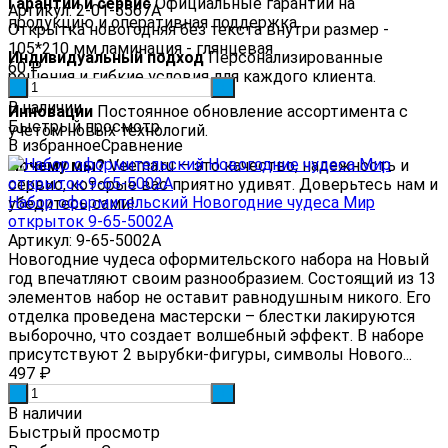
Гарантии и сервис
Официальные гарантии на
Артикул: 2-01-5567А
продукцию и оперативная поддержка.
Открытка новогодняя без текста внутри размер -
105*210 мм ламинация - глянцевая
Индивидуальный подход
Персонализированные
60
₽
решения и гибкие условия для каждого клиента.
-
+
В наличии
Инновации
Постоянное обновление ассортимента с
Быстрый просмотр
учетом новых технологий.
В избранное
Сравнение
Почему мы?
Veema.ru — это качество, надежность и
сервис, которые вас приятно удивят. Доверьтесь нам и
Набор оформительский Новогодние чудеса Мир
убедитесь сами!
открыток 9-65-5002А
Артикул: 9-65-5002А
Новогодние чудеса оформительского набора на Новый
год впечатляют своим разнообразием. Состоящий из 13
элементов набор не оставит равнодушным никого. Его
отделка проведена мастерски – блестки лакируются
выборочно, что создает волшебный эффект. В наборе
присутствуют 2 вырубки-фигуры, символы Нового...
497
₽
-
+
В наличии
Быстрый просмотр