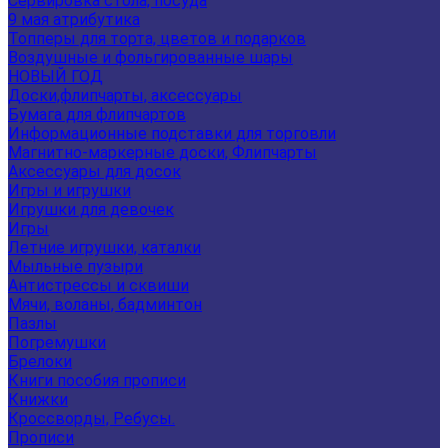
Сервировка стола, посуда
9 мая атрибутика
Топперы для торта, цветов и подарков
Воздушные и фольгированные шары
НОВЫЙ ГОД
Доски,флипчарты, аксессуары
Бумага для флипчартов
Информационные подставки для торговли
Магнитно-маркерные доски, Флипчарты
Аксессуары для досок
Игры и игрушки
Игрушки для девочек
Игры
Летние игрушки, каталки
Мыльные пузыри
Антистрессы и сквиши
Мячи, воланы, бадминтон
Пазлы
Погремушки
Брелоки
Книги пособия прописи
Книжки
Кроссворды, Ребусы.
Прописи