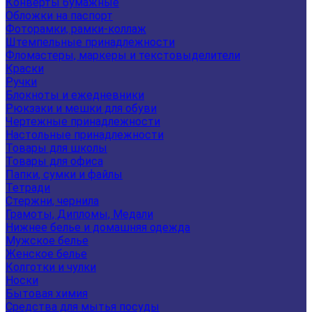
Конверты бумажные
Обложки на паспорт
Фоторамки, рамки-коллаж
Штемпельные принадлежности
Фломастеры, маркеры и текстовыделители
Краски
Ручки
Блокноты и ежедневники
Рюкзаки и мешки для обуви
Чертежные принадлежности
Настольные принадлежности
Товары для школы
Товары для офиса
Папки, сумки и файлы
Тетради
Стержни, чернила
Грамоты, Дипломы, Медали
Нижнее белье и домашняя одежда
Мужское белье
Женское белье
Колготки и чулки
Носки
Бытовая химия
Средства для мытья посуды