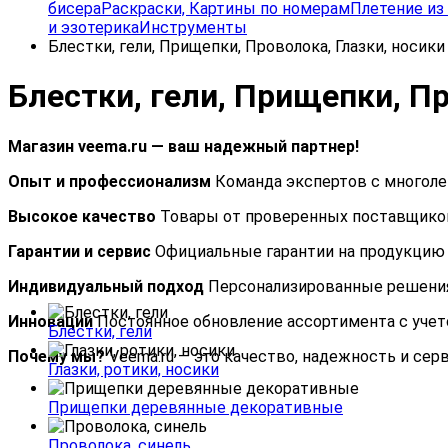
бисера
Раскраски, Картины по номерам
Плетение из 
и эзотерика
Инструменты
Блестки, гели, Прищепки, Проволока, Глазки, носики
Блестки, гели, Прищепки, Пр
Магазин veema.ru — ваш надежный партнер!
Опыт и профессионализм
Команда экспертов с многол
Высокое качество
Товары от проверенных поставщиков
Гарантии и сервис
Официальные гарантии на продукцию 
Индивидуальный подход
Персонализированные решения 
Инновации
Постоянное обновление ассортимента с учет
Блестки, гели
Почему мы?
Veema.ru — это качество, надежность и сер
Глазки, ротики, носики
Прищепки деревянные декоративные
Проволока, синель