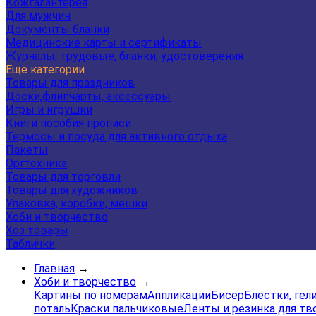
Кожгалантерея
Для мужчин
Документы бланки
Медицинские карты и сертификаты
Журналы, трудовые, бланки, удостоверения
Еще категории
Товары для праздников
Доски,флипчарты, аксессуары
Игры и игрушки
Книги пособия прописи
Термосы и посуда для активного отдыха
Пакеты
Оргтехника
Товары для торговли
Товары для художников
Упаковка, коробки, мешки
Хоби и творчество
Хоз товары
Таблички
Главная
→
Хоби и творчество
→
Картины по номерам
Аппликации
Бисер
Блестки, гел
поталь
Краски пальчиковые
Ленты и резинка для тв