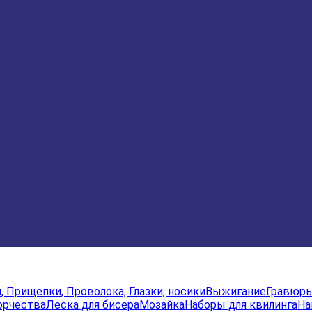
и, Прищепки, Проволока, Глазки, носики
Выжигание
Гравюр
орчества
Леска для бисера
Мозайка
Наборы для квилинга
На