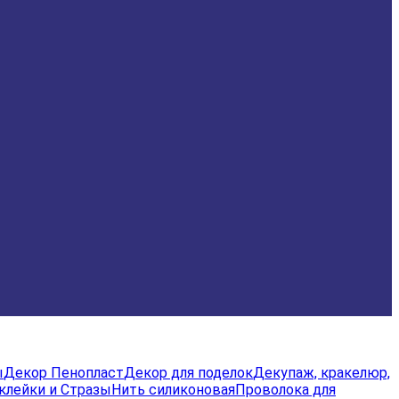
ы
Декор Пенопласт
Декор для поделок
Декупаж, кракелюр,
клейки и Стразы
Нить силиконовая
Проволока для