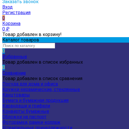
Заказать звонок
Вход
Регистрация
0
Корзина
0
₽
Товар добавлен в корзину!
Каталог товаров
0
Избранные
Товар добавлен в список избранных
0
Сравнение
Товар добавлен в список сравнения
Посуда для дома и офиса
Кружки керамические, стеклянные
Канцтовары
Бумага и бумажная продукция
Карандаши и грифели
Конверты бумажные
Обложки на паспорт
Фоторамки, рамки-коллаж
Штемпельные принадлежности