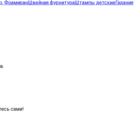
р, Фоамиран
Швейная фурнитура
Штампы детские
Гадания
в.
тесь сами!