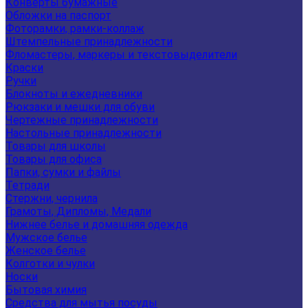
Конверты бумажные
Обложки на паспорт
Фоторамки, рамки-коллаж
Штемпельные принадлежности
Фломастеры, маркеры и текстовыделители
Краски
Ручки
Блокноты и ежедневники
Рюкзаки и мешки для обуви
Чертежные принадлежности
Настольные принадлежности
Товары для школы
Товары для офиса
Папки, сумки и файлы
Тетради
Стержни, чернила
Грамоты, Дипломы, Медали
Нижнее белье и домашняя одежда
Мужское белье
Женское белье
Колготки и чулки
Носки
Бытовая химия
Средства для мытья посуды