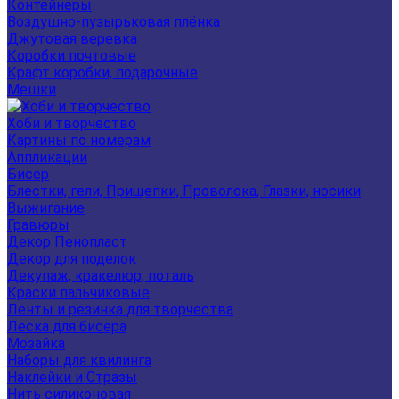
Контейнеры
Воздушно-пузырьковая плёнка
Джутовая веревка
Коробки почтовые
Крафт коробки, подарочные
Мешки
Хоби и творчество
Картины по номерам
Аппликации
Бисер
Блестки, гели, Прищепки, Проволока, Глазки, носики
Выжигание
Гравюры
Декор Пенопласт
Декор для поделок
Декупаж, кракелюр, поталь
Краски пальчиковые
Ленты и резинка для творчества
Леска для бисера
Мозайка
Наборы для квилинга
Наклейки и Стразы
Нить силиконовая