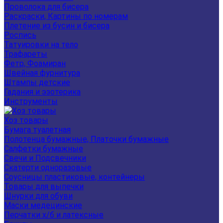
Проволока для бисера
Раскраски, Картины по номерам
Плетение из бусин и бисера
Роспись
Татуировки на тело
Трафареты
Фетр, Фоамиран
Швейная фурнитура
Штампы детские
Гадания и эзотерика
Инструменты
Хоз товары
Бумага туалетная
Полотенца бумажные, Платочки бумажные
Салфетки бумажные
Свечи и Подсвечники
Скатерти одноразовые
Соусницы пластиковые, контейнеры
Товары для выпечки
Шнурки для обуви
Маски медецинские
Перчатки х/б и латексные