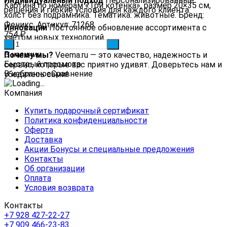
Индивидуальный подход
Персонализированные
Картина по номерам «Три котёнка», размер 20×35 см,
решения и гибкие условия для каждого клиента.
холст без подрамника. Тематика: животные. Бренд:
Феникс. Артикул: 71268.
Инновации
Постоянное обновление ассортимента с
754
₽
учетом новых технологий.
-
+
В наличии
Почему мы?
Veema.ru — это качество, надежность и
Быстрый просмотр
сервис, которые вас приятно удивят. Доверьтесь нам и
В избранное
Сравнение
убедитесь сами!
Компания
Купить подарочный сертификат
Политика конфиденциальности
Оферта
Доставка
Акции Бонусы и специальные предложения
Контакты
Об организации
Оплата
Условия возврата
Контакты
+7 928 427-22-27
+7 909 466-23-83