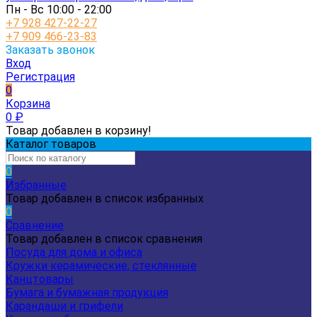
Пн - Вс 10:00 - 22:00
+7 928 427-22-27
+7 909 466-23-83
Заказать звонок
Вход
Регистрация
0
Корзина
0
₽
Товар добавлен в корзину!
Каталог товаров
0
Избранные
Товар добавлен в список избранных
0
Сравнение
Товар добавлен в список сравнения
Посуда для дома и офиса
Кружки керамические, стеклянные
Канцтовары
Бумага и бумажная продукция
Карандаши и грифели