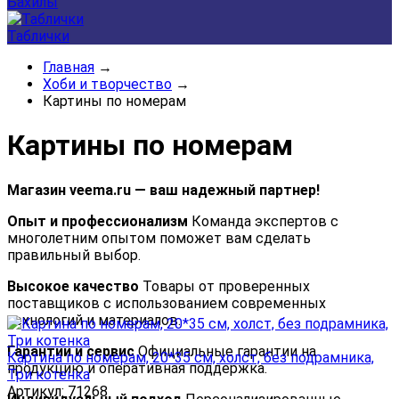
Бахилы
Таблички
Главная
→
Хоби и творчество
→
Картины по номерам
Картины по номерам
Магазин veema.ru — ваш надежный партнер!
Опыт и профессионализм
Команда экспертов с
многолетним опытом поможет вам сделать
правильный выбор.
Высокое качество
Товары от проверенных
поставщиков с использованием современных
технологий и материалов.
Гарантии и сервис
Официальные гарантии на
Картина по номерам, 20*35 см, холст, без подрамника,
продукцию и оперативная поддержка.
Три котенка
Артикул: 71268