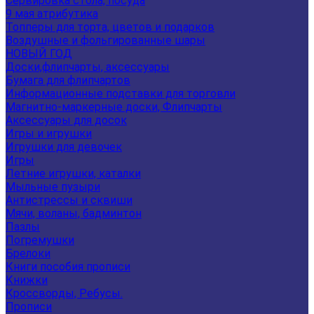
Сервировка стола, посуда
9 мая атрибутика
Топперы для торта, цветов и подарков
Воздушные и фольгированные шары
НОВЫЙ ГОД
Доски,флипчарты, аксессуары
Бумага для флипчартов
Информационные подставки для торговли
Магнитно-маркерные доски, Флипчарты
Аксессуары для досок
Игры и игрушки
Игрушки для девочек
Игры
Летние игрушки, каталки
Мыльные пузыри
Антистрессы и сквиши
Мячи, воланы, бадминтон
Пазлы
Погремушки
Брелоки
Книги пособия прописи
Книжки
Кроссворды, Ребусы.
Прописи