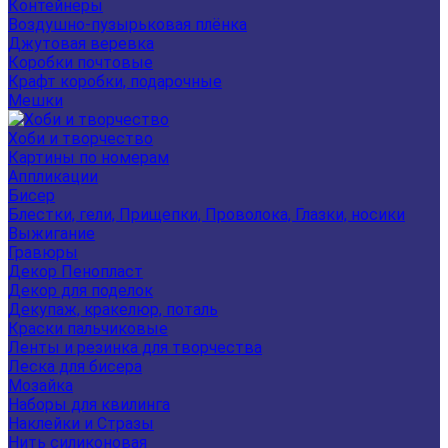
Контейнеры
Воздушно-пузырьковая плёнка
Джутовая веревка
Коробки почтовые
Крафт коробки, подарочные
Мешки
Хоби и творчество
Картины по номерам
Аппликации
Бисер
Блестки, гели, Прищепки, Проволока, Глазки, носики
Выжигание
Гравюры
Декор Пенопласт
Декор для поделок
Декупаж, кракелюр, поталь
Краски пальчиковые
Ленты и резинка для творчества
Леска для бисера
Мозайка
Наборы для квилинга
Наклейки и Стразы
Нить силиконовая