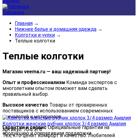
Бахилы
Таблички
Главная
→
Нижнее белье и домашняя одежда
→
Колготки и чулки
→
Теплые колготки
Теплые колготки
Магазин veema.ru — ваш надежный партнер!
Опыт и профессионализм
Команда экспертов с
многолетним опытом поможет вам сделать
правильный выбор.
Высокое качество
Товары от проверенных
поставщиков с использованием современных
технологий и материалов.
Колготки женские рубчик хлопок 3/4 размер Амалия
Гарантии и сервис
Официальные гарантии на
Артикул: 704/3/4
продукцию и оперативная поддержка.
Тех, кто ценит комфорт и качество. Любителей