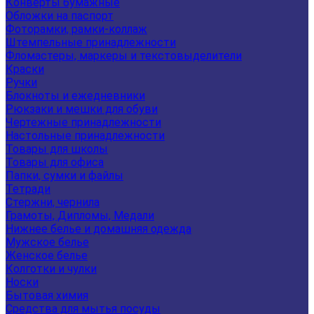
Конверты бумажные
Обложки на паспорт
Фоторамки, рамки-коллаж
Штемпельные принадлежности
Фломастеры, маркеры и текстовыделители
Краски
Ручки
Блокноты и ежедневники
Рюкзаки и мешки для обуви
Чертежные принадлежности
Настольные принадлежности
Товары для школы
Товары для офиса
Папки, сумки и файлы
Тетради
Стержни, чернила
Грамоты, Дипломы, Медали
Нижнее белье и домашняя одежда
Мужское белье
Женское белье
Колготки и чулки
Носки
Бытовая химия
Средства для мытья посуды