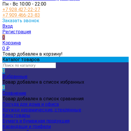
Пн - Вс 10:00 - 22:00
+7 928 427-22-27
+7 909 466-23-83
Заказать звонок
Вход
Регистрация
0
Корзина
0
₽
Товар добавлен в корзину!
Каталог товаров
0
Избранные
Товар добавлен в список избранных
0
Сравнение
Товар добавлен в список сравнения
Посуда для дома и офиса
Кружки керамические, стеклянные
Канцтовары
Бумага и бумажная продукция
Карандаши и грифели