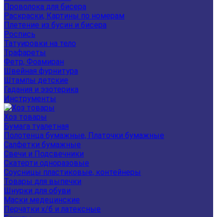
Проволока для бисера
Раскраски, Картины по номерам
Плетение из бусин и бисера
Роспись
Татуировки на тело
Трафареты
Фетр, Фоамиран
Швейная фурнитура
Штампы детские
Гадания и эзотерика
Инструменты
Хоз товары
Бумага туалетная
Полотенца бумажные, Платочки бумажные
Салфетки бумажные
Свечи и Подсвечники
Скатерти одноразовые
Соусницы пластиковые, контейнеры
Товары для выпечки
Шнурки для обуви
Маски медецинские
Перчатки х/б и латексные