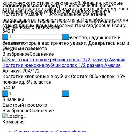
классического стиля с изюминкой. Женщин, которые
Индивидуальный подход
Персонализированные
хотят выглядеть стильно и чувствовать себя уверенно.
решения и гибкие условия для каждого клиента.
Колготки "Амалия" — это идеальное сочетание
натуральности, прочности и стиля. Попробуйте их, и они
Инновации
Постоянное обновление ассортимента с
станут вашим любимым элементом гардероба! Если у...
учетом новых технологий.
540
₽
Почему мы?
-
Veema.ru — это качество, надежность и
+
В наличии
сервис, которые вас приятно удивят. Доверьтесь нам и
Быстрый просмотр
убедитесь сами!
В избранное
Сравнение
Колготки женские рубчик хлопок 1/2 размер Амалия
Артикул: 704/1/2
Колготки хлопковые в рубчик Состав: 80% хлопок, 15%
полиамид, 5% эластан
540
₽
-
+
В наличии
Быстрый просмотр
В избранное
Сравнение
Компания