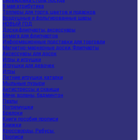
Сервировка стола, посуда
9 мая атрибутика
Топперы для торта, цветов и подарков
Воздушные и фольгированные шары
НОВЫЙ ГОД
Доски,флипчарты, аксессуары
Бумага для флипчартов
Информационные подставки для торговли
Магнитно-маркерные доски, Флипчарты
Аксессуары для досок
Игры и игрушки
Игрушки для девочек
Игры
Летние игрушки, каталки
Мыльные пузыри
Антистрессы и сквиши
Мячи, воланы, бадминтон
Пазлы
Погремушки
Брелоки
Книги пособия прописи
Книжки
Кроссворды, Ребусы.
Прописи