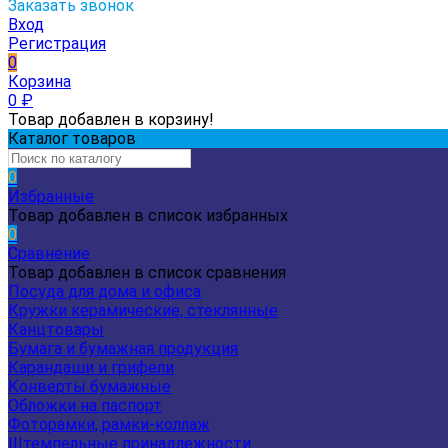
Заказать звонок
Вход
Регистрация
0
Корзина
0
₽
Товар добавлен в корзину!
Каталог товаров
0
Избранные
Товар добавлен в список избранных
0
Сравнение
Товар добавлен в список сравнения
Посуда для дома и офиса
Кружки керамические, стеклянные
Канцтовары
Бумага и бумажная продукция
Карандаши и грифели
Конверты бумажные
Обложки на паспорт
Фоторамки, рамки-коллаж
Штемпельные принадлежности