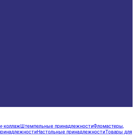
и-коллаж
Штемпельные принадлежности
Фломастеры,
принадлежности
Настольные принадлежности
Товары для