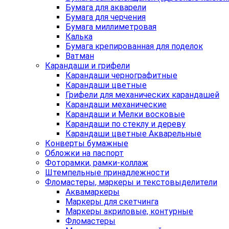
Бумага для акварели
Бумага для черчения
Бумага миллиметровая
Калька
Бумага крепированная для поделок
Ватман
Карандаши и грифели
Карандаши чернографитные
Карандаши цветные
Грифели для механических карандашей
Карандаши механические
Карандаши и Мелки восковые
Карандаши по стеклу и дереву
Карандаши цветные Акварельные
Конверты бумажные
Обложки на паспорт
Фоторамки, рамки-коллаж
Штемпельные принадлежности
Фломастеры, маркеры и текстовыделители
Аквамаркеры
Маркеры для скетчинга
Маркеры акриловые, контурные
Фломастеры