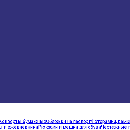
Конверты бумажные
Обложки на паспорт
Фоторамки, рамк
ы и ежедневники
Рюкзаки и мешки для обуви
Чертежные 