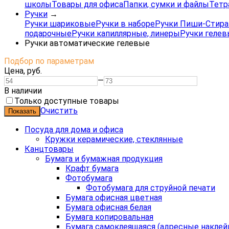
школы
Товары для офиса
Папки, сумки и файлы
Тетр
Ручки
→
Ручки шариковые
Ручки в наборе
Ручки Пиши-Стира
подарочные
Ручки капиллярные, линеры
Ручки геле
Ручки автоматические гелевые
Подбор по параметрам
Цена,
руб.
—
В наличии
Только доступные товары
Очистить
Посуда для дома и офиса
Кружки керамические, стеклянные
Канцтовары
Бумага и бумажная продукция
Крафт бумага
Фотобумага
Фотобумага для струйной печати
Бумага офисная цветная
Бумага офисная белая
Бумага копировальная
Бумага самоклеящаяся (адресные наклей