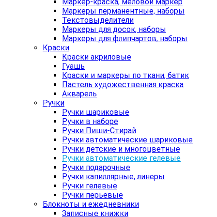
Маркер-краска, меловой маркер
Маркеры перманентные, наборы
Текстовыделители
Маркеры для досок, наборы
Маркеры для флипчартов, наборы
Краски
Краски акриловые
Гуашь
Краски и маркеры по ткани, батик
Пастель художественная краска
Акварель
Ручки
Ручки шариковые
Ручки в наборе
Ручки Пиши-Стирай
Ручки автоматические шариковые
Ручки детские и многоцветные
Ручки автоматические гелевые
Ручки подарочные
Ручки капиллярные, линеры
Ручки гелевые
Ручки перьевые
Блокноты и ежедневники
Записные книжки