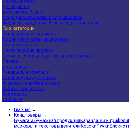
Кожгалантерея
Для мужчин
Документы бланки
Медицинские карты и сертификаты
Журналы, трудовые, бланки, удостоверения
Еще категории
Товары для праздников
Доски,флипчарты, аксессуары
Игры и игрушки
Книги пособия прописи
Термосы и посуда для активного отдыха
Пакеты
Оргтехника
Товары для торговли
Товары для художников
Упаковка, коробки, мешки
Хоби и творчество
Хоз товары
Таблички
Главная
→
Канцтовары
→
Бумага и бумажная продукция
Карандаши и грифели
маркеры и текстовыделители
Краски
Ручки
Блокнот