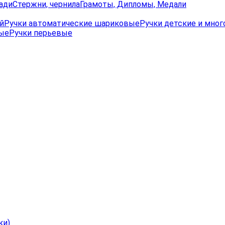
ади
Стержни, чернила
Грамоты, Дипломы, Медали
й
Ручки автоматические шариковые
Ручки детские и мно
вые
Ручки перьевые
ки)