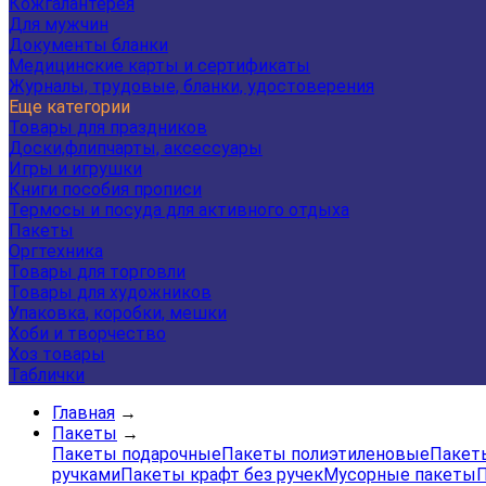
Кожгалантерея
Для мужчин
Документы бланки
Медицинские карты и сертификаты
Журналы, трудовые, бланки, удостоверения
Еще категории
Товары для праздников
Доски,флипчарты, аксессуары
Игры и игрушки
Книги пособия прописи
Термосы и посуда для активного отдыха
Пакеты
Оргтехника
Товары для торговли
Товары для художников
Упаковка, коробки, мешки
Хоби и творчество
Хоз товары
Таблички
Главная
→
Пакеты
→
Пакеты подарочные
Пакеты полиэтиленовые
Пакеты
ручками
Пакеты крафт без ручек
Мусорные пакеты
П