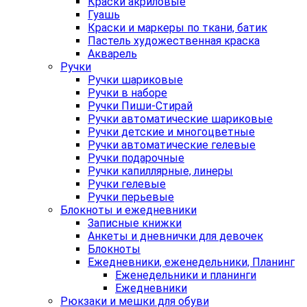
Краски акриловые
Гуашь
Краски и маркеры по ткани, батик
Пастель художественная краска
Акварель
Ручки
Ручки шариковые
Ручки в наборе
Ручки Пиши-Стирай
Ручки автоматические шариковые
Ручки детские и многоцветные
Ручки автоматические гелевые
Ручки подарочные
Ручки капиллярные, линеры
Ручки гелевые
Ручки перьевые
Блокноты и ежедневники
Записные книжки
Анкеты и дневнички для девочек
Блокноты
Ежедневники, еженедельники, Планинг
Еженедельники и планинги
Ежедневники
Рюкзаки и мешки для обуви