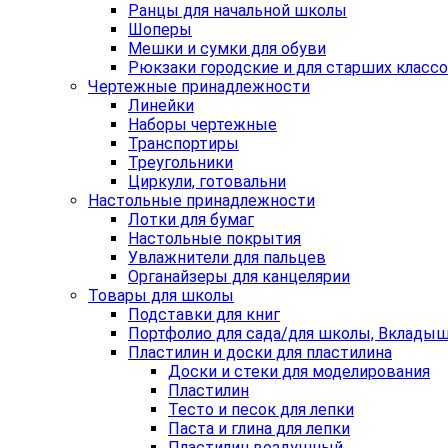
Ранцы для начальной школы
Шоперы
Мешки и сумки для обуви
Рюкзаки городские и для старших класс
Чертежные принадлежности
Линейки
Наборы чертежные
Транспортиры
Треугольники
Циркули, готовальни
Настольные принадлежности
Лотки для бумаг
Настольные покрытия
Увлажнители для пальцев
Органайзеры для канцелярии
Товары для школы
Подставки для книг
Портфолио для сада/для школы, Вклады
Пластилин и доски для пластилина
Доски и стеки для моделирования
Пластилин
Тесто и песок для лепки
Паста и глина для лепки
Пластилин воздушный