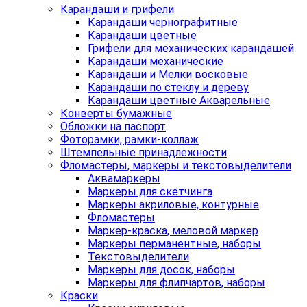
Карандаши и грифели
Карандаши чернографитные
Карандаши цветные
Грифели для механических карандашей
Карандаши механические
Карандаши и Мелки восковые
Карандаши по стеклу и дереву
Карандаши цветные Акварельные
Конверты бумажные
Обложки на паспорт
Фоторамки, рамки-коллаж
Штемпельные принадлежности
Фломастеры, маркеры и текстовыделители
Аквамаркеры
Маркеры для скетчинга
Маркеры акриловые, контурные
Фломастеры
Маркер-краска, меловой маркер
Маркеры перманентные, наборы
Текстовыделители
Маркеры для досок, наборы
Маркеры для флипчартов, наборы
Краски