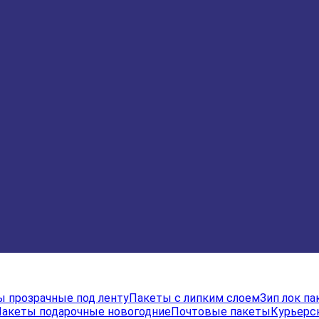
 прозрачные под ленту
Пакеты с липким слоем
Зип лок п
акеты подарочные новогодние
Почтовые пакеты
Курьерс