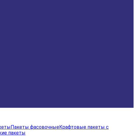
акеты
Пакеты фасовочные
Крафтовые пакеты с
кие пакеты