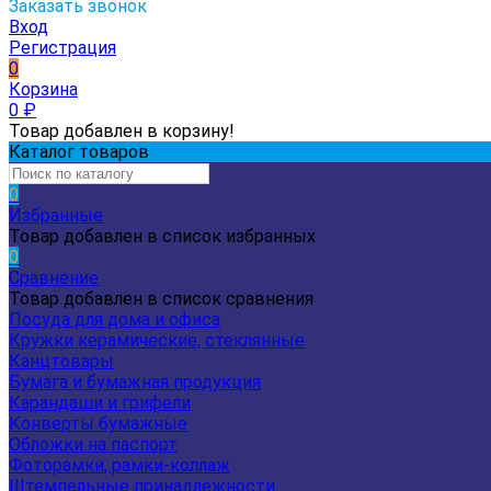
Заказать звонок
Вход
Регистрация
0
Корзина
0
₽
Товар добавлен в корзину!
Каталог товаров
0
Избранные
Товар добавлен в список избранных
0
Сравнение
Товар добавлен в список сравнения
Посуда для дома и офиса
Кружки керамические, стеклянные
Канцтовары
Бумага и бумажная продукция
Карандаши и грифели
Конверты бумажные
Обложки на паспорт
Фоторамки, рамки-коллаж
Штемпельные принадлежности