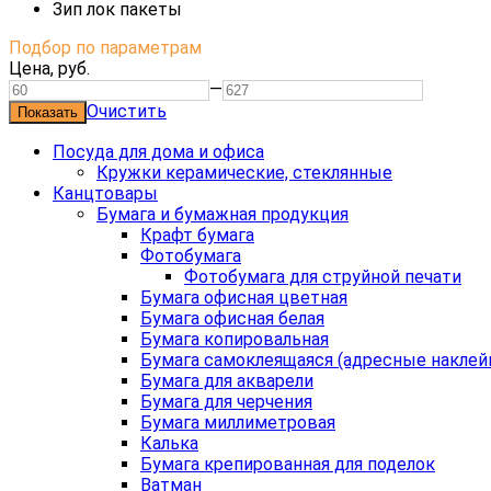
Зип лок пакеты
Подбор по параметрам
Цена,
руб.
—
Очистить
Посуда для дома и офиса
Кружки керамические, стеклянные
Канцтовары
Бумага и бумажная продукция
Крафт бумага
Фотобумага
Фотобумага для струйной печати
Бумага офисная цветная
Бумага офисная белая
Бумага копировальная
Бумага самоклеящаяся (адресные наклей
Бумага для акварели
Бумага для черчения
Бумага миллиметровая
Калька
Бумага крепированная для поделок
Ватман