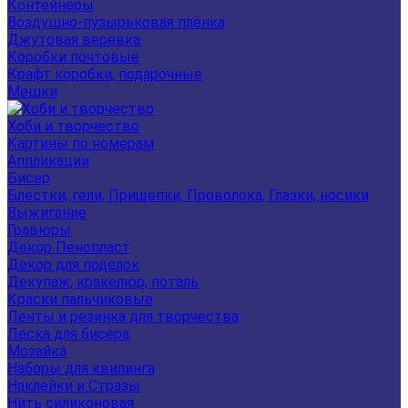
Контейнеры
Воздушно-пузырьковая плёнка
Джутовая веревка
Коробки почтовые
Крафт коробки, подарочные
Мешки
Хоби и творчество
Картины по номерам
Аппликации
Бисер
Блестки, гели, Прищепки, Проволока, Глазки, носики
Выжигание
Гравюры
Декор Пенопласт
Декор для поделок
Декупаж, кракелюр, поталь
Краски пальчиковые
Ленты и резинка для творчества
Леска для бисера
Мозайка
Наборы для квилинга
Наклейки и Стразы
Нить силиконовая