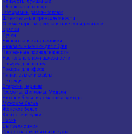
Конверты бумажные
Обложки на паспорт
Фоторамки, рамки-коллаж
Штемпельные принадлежности
Фломастеры, маркеры и текстовыделители
Краски
Ручки
Блокноты и ежедневники
Рюкзаки и мешки для обуви
Чертежные принадлежности
Настольные принадлежности
Товары для школы
Товары для офиса
Папки, сумки и файлы
Тетради
Стержни, чернила
Грамоты, Дипломы, Медали
Нижнее белье и домашняя одежда
Мужское белье
Женское белье
Колготки и чулки
Носки
Бытовая химия
Средства для мытья посуды