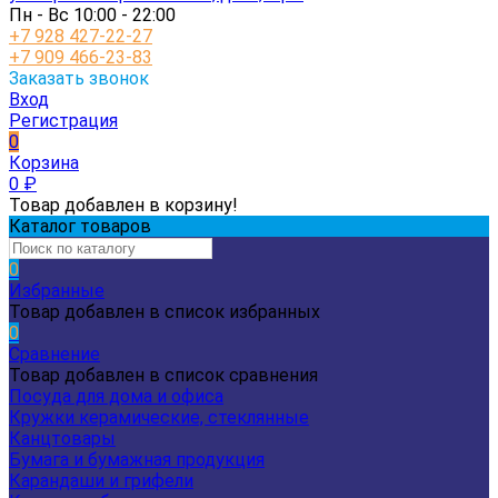
Пн - Вс 10:00 - 22:00
+7 928 427-22-27
+7 909 466-23-83
Заказать звонок
Вход
Регистрация
0
Корзина
0
₽
Товар добавлен в корзину!
Каталог товаров
0
Избранные
Товар добавлен в список избранных
0
Сравнение
Товар добавлен в список сравнения
Посуда для дома и офиса
Кружки керамические, стеклянные
Канцтовары
Бумага и бумажная продукция
Карандаши и грифели