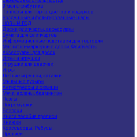
Сервировка стола, посуда
9 мая атрибутика
Топперы для торта, цветов и подарков
Воздушные и фольгированные шары
НОВЫЙ ГОД
Доски,флипчарты, аксессуары
Бумага для флипчартов
Информационные подставки для торговли
Магнитно-маркерные доски, Флипчарты
Аксессуары для досок
Игры и игрушки
Игрушки для девочек
Игры
Летние игрушки, каталки
Мыльные пузыри
Антистрессы и сквиши
Мячи, воланы, бадминтон
Пазлы
Погремушки
Брелоки
Книги пособия прописи
Книжки
Кроссворды, Ребусы.
Прописи