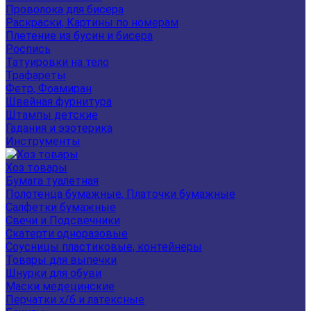
Проволока для бисера
Раскраски, Картины по номерам
Плетение из бусин и бисера
Роспись
Татуировки на тело
Трафареты
Фетр, Фоамиран
Швейная фурнитура
Штампы детские
Гадания и эзотерика
Инструменты
Хоз товары
Бумага туалетная
Полотенца бумажные, Платочки бумажные
Салфетки бумажные
Свечи и Подсвечники
Скатерти одноразовые
Соусницы пластиковые, контейнеры
Товары для выпечки
Шнурки для обуви
Маски медецинские
Перчатки х/б и латексные