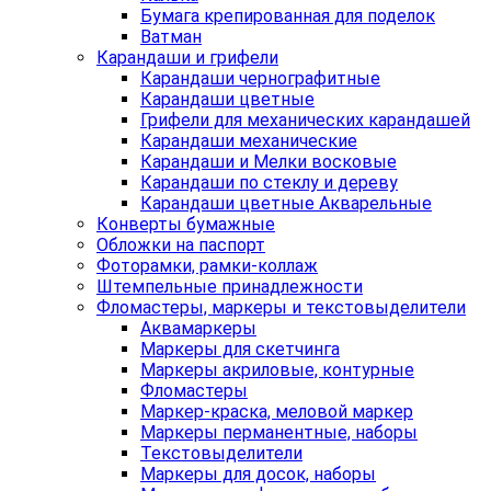
Бумага крепированная для поделок
Ватман
Карандаши и грифели
Карандаши чернографитные
Карандаши цветные
Грифели для механических карандашей
Карандаши механические
Карандаши и Мелки восковые
Карандаши по стеклу и дереву
Карандаши цветные Акварельные
Конверты бумажные
Обложки на паспорт
Фоторамки, рамки-коллаж
Штемпельные принадлежности
Фломастеры, маркеры и текстовыделители
Аквамаркеры
Маркеры для скетчинга
Маркеры акриловые, контурные
Фломастеры
Маркер-краска, меловой маркер
Маркеры перманентные, наборы
Текстовыделители
Маркеры для досок, наборы