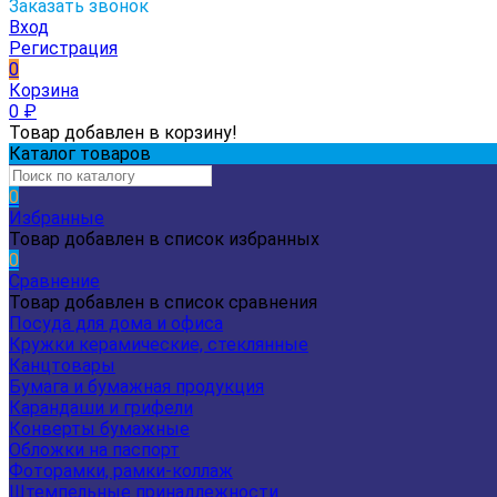
Заказать звонок
Вход
Регистрация
0
Корзина
0
₽
Товар добавлен в корзину!
Каталог товаров
0
Избранные
Товар добавлен в список избранных
0
Сравнение
Товар добавлен в список сравнения
Посуда для дома и офиса
Кружки керамические, стеклянные
Канцтовары
Бумага и бумажная продукция
Карандаши и грифели
Конверты бумажные
Обложки на паспорт
Фоторамки, рамки-коллаж
Штемпельные принадлежности