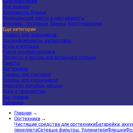
Кожгалантерея
Для мужчин
Документы бланки
Медицинские карты и сертификаты
Журналы, трудовые, бланки, удостоверения
Еще категории
Товары для праздников
Доски,флипчарты, аксессуары
Игры и игрушки
Книги пособия прописи
Термосы и посуда для активного отдыха
Пакеты
Оргтехника
Товары для торговли
Товары для художников
Упаковка, коробки, мешки
Хоби и творчество
Хоз товары
Таблички
Главная
→
Оргтехника
→
Чистящие средства для оргтехники
Батарейки, акк
переплета
Сетевые фильтры, Удлинители
Флешки
Фо