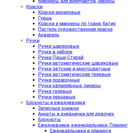
Маркеры для флипчартов, наборы
Краски
Краски акриловые
Гуашь
Краски и маркеры по ткани, батик
Пастель художественная краска
Акварель
Ручки
Ручки шариковые
Ручки в наборе
Ручки Пиши-Стирай
Ручки автоматические шариковые
Ручки детские и многоцветные
Ручки автоматические гелевые
Ручки подарочные
Ручки капиллярные, линеры
Ручки гелевые
Ручки перьевые
Блокноты и ежедневники
Записные книжки
Анкеты и дневнички для девочек
Блокноты
Ежедневники, еженедельники, Планинг
Еженедельники и планинги