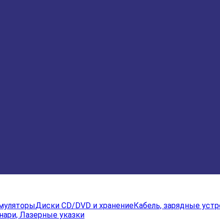
умуляторы
Диски CD/DVD и хранение
Кабель, зарядные уст
нари, Лазерные указки