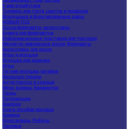
Сервировка стола, посуда
9 мая атрибутика
Топперы для торта, цветов и подарков
Воздушные и фольгированные шары
НОВЫЙ ГОД
Доски,флипчарты, аксессуары
Бумага для флипчартов
Информационные подставки для торговли
Магнитно-маркерные доски, Флипчарты
Аксессуары для досок
Игры и игрушки
Игрушки для девочек
Игры
Летние игрушки, каталки
Мыльные пузыри
Антистрессы и сквиши
Мячи, воланы, бадминтон
Пазлы
Погремушки
Брелоки
Книги пособия прописи
Книжки
Кроссворды, Ребусы.
Прописи