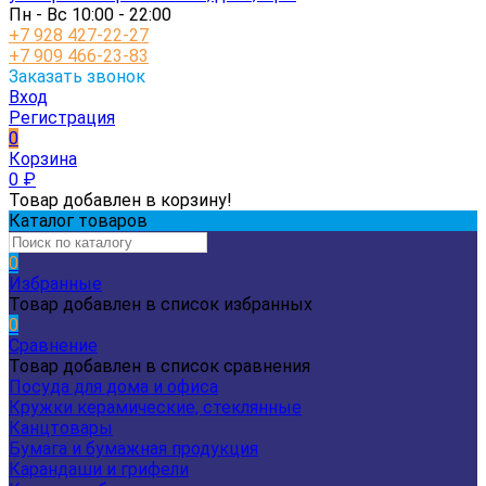
Пн - Вс 10:00 - 22:00
+7 928 427-22-27
+7 909 466-23-83
Заказать звонок
Вход
Регистрация
0
Корзина
0
₽
Товар добавлен в корзину!
Каталог товаров
0
Избранные
Товар добавлен в список избранных
0
Сравнение
Товар добавлен в список сравнения
Посуда для дома и офиса
Кружки керамические, стеклянные
Канцтовары
Бумага и бумажная продукция
Карандаши и грифели