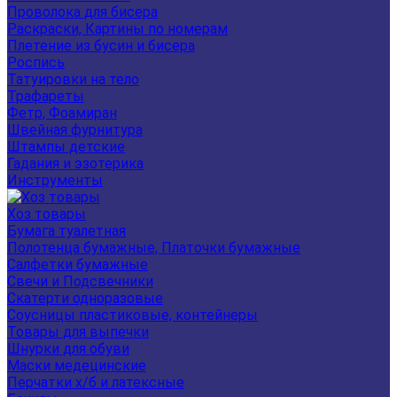
Проволока для бисера
Раскраски, Картины по номерам
Плетение из бусин и бисера
Роспись
Татуировки на тело
Трафареты
Фетр, Фоамиран
Швейная фурнитура
Штампы детские
Гадания и эзотерика
Инструменты
Хоз товары
Бумага туалетная
Полотенца бумажные, Платочки бумажные
Салфетки бумажные
Свечи и Подсвечники
Скатерти одноразовые
Соусницы пластиковые, контейнеры
Товары для выпечки
Шнурки для обуви
Маски медецинские
Перчатки х/б и латексные