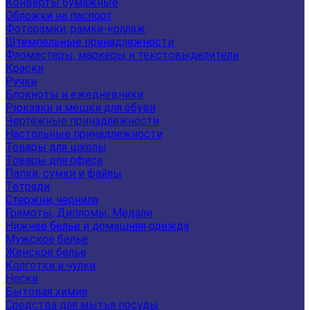
Конверты бумажные
Обложки на паспорт
Фоторамки, рамки-коллаж
Штемпельные принадлежности
Фломастеры, маркеры и текстовыделители
Краски
Ручки
Блокноты и ежедневники
Рюкзаки и мешки для обуви
Чертежные принадлежности
Настольные принадлежности
Товары для школы
Товары для офиса
Папки, сумки и файлы
Тетради
Стержни, чернила
Грамоты, Дипломы, Медали
Нижнее белье и домашняя одежда
Мужское белье
Женское белье
Колготки и чулки
Носки
Бытовая химия
Средства для мытья посуды