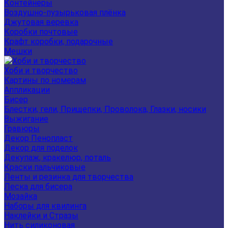
Контейнеры
Воздушно-пузырьковая плёнка
Джутовая веревка
Коробки почтовые
Крафт коробки, подарочные
Мешки
Хоби и творчество
Картины по номерам
Аппликации
Бисер
Блестки, гели, Прищепки, Проволока, Глазки, носики
Выжигание
Гравюры
Декор Пенопласт
Декор для поделок
Декупаж, кракелюр, поталь
Краски пальчиковые
Ленты и резинка для творчества
Леска для бисера
Мозайка
Наборы для квилинга
Наклейки и Стразы
Нить силиконовая