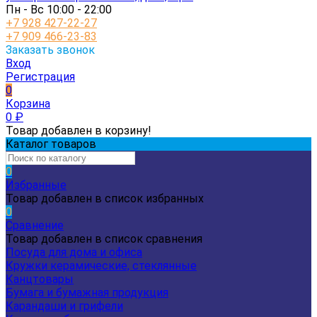
Пн - Вс 10:00 - 22:00
+7 928 427-22-27
+7 909 466-23-83
Заказать звонок
Вход
Регистрация
0
Корзина
0
₽
Товар добавлен в корзину!
Каталог товаров
0
Избранные
Товар добавлен в список избранных
0
Сравнение
Товар добавлен в список сравнения
Посуда для дома и офиса
Кружки керамические, стеклянные
Канцтовары
Бумага и бумажная продукция
Карандаши и грифели