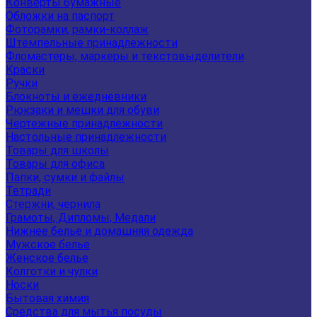
Конверты бумажные
Обложки на паспорт
Фоторамки, рамки-коллаж
Штемпельные принадлежности
Фломастеры, маркеры и текстовыделители
Краски
Ручки
Блокноты и ежедневники
Рюкзаки и мешки для обуви
Чертежные принадлежности
Настольные принадлежности
Товары для школы
Товары для офиса
Папки, сумки и файлы
Тетради
Стержни, чернила
Грамоты, Дипломы, Медали
Нижнее белье и домашняя одежда
Мужское белье
Женское белье
Колготки и чулки
Носки
Бытовая химия
Средства для мытья посуды