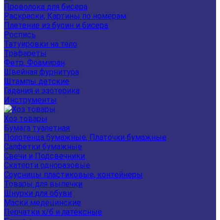
Проволока для бисера
Раскраски, Картины по номерам
Плетение из бусин и бисера
Роспись
Татуировки на тело
Трафареты
Фетр, Фоамиран
Швейная фурнитура
Штампы детские
Гадания и эзотерика
Инструменты
Хоз товары
Бумага туалетная
Полотенца бумажные, Платочки бумажные
Салфетки бумажные
Свечи и Подсвечники
Скатерти одноразовые
Соусницы пластиковые, контейнеры
Товары для выпечки
Шнурки для обуви
Маски медецинские
Перчатки х/б и латексные