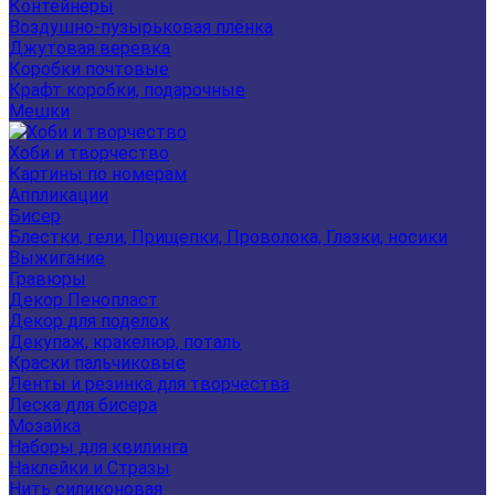
Контейнеры
Воздушно-пузырьковая плёнка
Джутовая веревка
Коробки почтовые
Крафт коробки, подарочные
Мешки
Хоби и творчество
Картины по номерам
Аппликации
Бисер
Блестки, гели, Прищепки, Проволока, Глазки, носики
Выжигание
Гравюры
Декор Пенопласт
Декор для поделок
Декупаж, кракелюр, поталь
Краски пальчиковые
Ленты и резинка для творчества
Леска для бисера
Мозайка
Наборы для квилинга
Наклейки и Стразы
Нить силиконовая