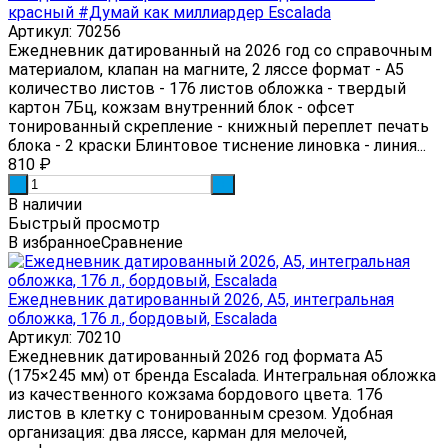
красный #Думай как миллиардер Escalada
Артикул: 70256
Ежедневник датированный на 2026 год со справочным
материалом, клапан на магните, 2 ляссе формат - А5
количество листов - 176 листов обложка - твердый
картон 7Бц, кожзам внутренний блок - офсет
тонированный скрепление - книжный переплет печать
блока - 2 краски Блинтовое тиснение линовка - линия...
810
₽
-
+
В наличии
Быстрый просмотр
В избранное
Сравнение
Ежедневник датированный 2026, А5, интегральная
обложка, 176 л., бордовый, Escalada
Артикул: 70210
Ежедневник датированный 2026 год формата А5
(175×245 мм) от бренда Escalada. Интегральная обложка
из качественного кожзама бордового цвета. 176
листов в клетку с тонированным срезом. Удобная
организация: два ляссе, карман для мелочей,