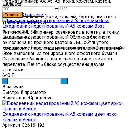
Формат (пример А4, А5, А6) кожа, кожзам, картон,
Цена,
руб.
пластик)
—
Очистить
Материал обложки (кожа, кожзам, картон, пластик, с
тиснением и ли без)
Ежедневник недатированный А5 кожзам Boss
Артикул: 209785
Тип страниц (например, разлиновка в клетку, в точку
Ежедневник недатированный Обложка блокнота
или в линейку).
выполнена из прочного картона 7Бц, обтянутого
Ежедневник бывает датированный и не датированный.
кожзамом, с поролоновым наполнителем. Внутренний
блок выполнен из тонированного офсетного бумаги.
Скрепление блокнота выполнено в виде книжного
переплета. Печать блока осуществлена двумя
красками....
640
₽
-
+
В наличии
Быстрый просмотр
В избранное
Сравнение
Ежедневник недатированный А5 кожзам цвет ярко-
красный Venice
Артикул: С2616-192