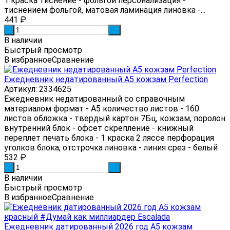
1 краска тиснение - фольгой персонализация -
тиснением фольгой, матовая ламинация линовка -...
441
₽
-
+
В наличии
Быстрый просмотр
В избранное
Сравнение
Ежедневник недатированный А5 кожзам Perfection
Артикул: 2334625
Ежедневник недатированный со справочным
материалом формат - А5 количество листов - 160
листов обложка - твердый картон 7Бц, кожзам, поролон
внутренний блок - офсет скрепление - книжный
переплет печать блока - 1 краска 2 ляссе перфорация
уголков блока, отстрочка линовка - линия срез - белый
532
₽
-
+
В наличии
Быстрый просмотр
В избранное
Сравнение
Ежедневник датированный 2026 год А5 кожзам