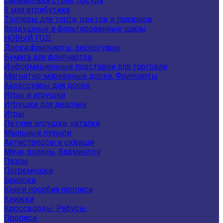
Сервировка стола, посуда
9 мая атрибутика
Топперы для торта, цветов и подарков
Воздушные и фольгированные шары
НОВЫЙ ГОД
Доски,флипчарты, аксессуары
Бумага для флипчартов
Информационные подставки для торговли
Магнитно-маркерные доски, Флипчарты
Аксессуары для досок
Игры и игрушки
Игрушки для девочек
Игры
Летние игрушки, каталки
Мыльные пузыри
Антистрессы и сквиши
Мячи, воланы, бадминтон
Пазлы
Погремушки
Брелоки
Книги пособия прописи
Книжки
Кроссворды, Ребусы.
Прописи