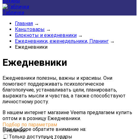
Бахилы
Таблички
Главная
→
Канцтовары
→
Блокноты и ежедневники
→
Ежедневники, еженедельники, Планинг
→
Ежедневники
Ежедневники
Е
жедневники
полезны, важны
и
красивы.
Они
помогают
поддерживать
психологическое
благополучие,
устанавливать
цели,
планировать,
выражать
мысли
и
чувства,
а
также
способствуют
личностному
росту.
В нашем интернет магазине Veema предлагаем купить
оптом и в розницу Ежедневники.
Подбор по параметрам
При выборе обратите внимание на:
В наличии
Только доступные товары