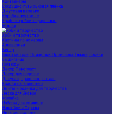
Контейнеры
Воздушно-пузырьковая плёнка
Джутовая веревка
Коробки почтовые
Крафт коробки, подарочные
Мешки
Хоби и творчество
Картины по номерам
Аппликации
Бисер
Блестки, гели, Прищепки, Проволока, Глазки, носики
Выжигание
Гравюры
Декор Пенопласт
Декор для поделок
Декупаж, кракелюр, поталь
Краски пальчиковые
Ленты и резинка для творчества
Леска для бисера
Мозайка
Наборы для квилинга
Наклейки и Стразы
Нить силиконовая