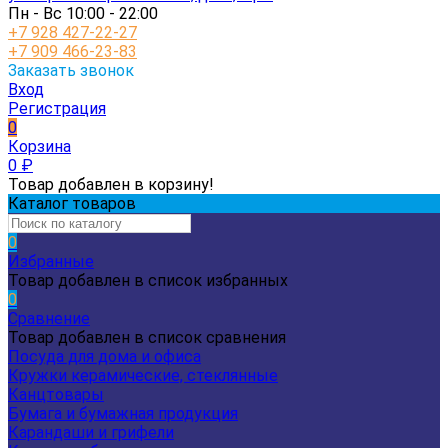
Пн - Вс 10:00 - 22:00
+7 928 427-22-27
+7 909 466-23-83
Заказать звонок
Вход
Регистрация
0
Корзина
0
₽
Товар добавлен в корзину!
Каталог товаров
0
Избранные
Товар добавлен в список избранных
0
Сравнение
Товар добавлен в список сравнения
Посуда для дома и офиса
Кружки керамические, стеклянные
Канцтовары
Бумага и бумажная продукция
Карандаши и грифели