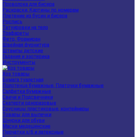
Проволока для бисера
Раскраски, Картины по номерам
Плетение из бусин и бисера
Роспись
Татуировки на тело
Трафареты
Фетр, Фоамиран
Швейная фурнитура
Штампы детские
Гадания и эзотерика
Инструменты
Хоз товары
Бумага туалетная
Полотенца бумажные, Платочки бумажные
Салфетки бумажные
Свечи и Подсвечники
Скатерти одноразовые
Соусницы пластиковые, контейнеры
Товары для выпечки
Шнурки для обуви
Маски медецинские
Перчатки х/б и латексные