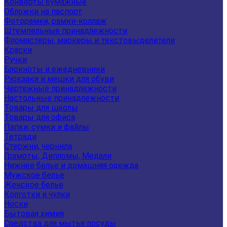
Конверты бумажные
Обложки на паспорт
Фоторамки, рамки-коллаж
Штемпельные принадлежности
Фломастеры, маркеры и текстовыделители
Краски
Ручки
Блокноты и ежедневники
Рюкзаки и мешки для обуви
Чертежные принадлежности
Настольные принадлежности
Товары для школы
Товары для офиса
Папки, сумки и файлы
Тетради
Стержни, чернила
Грамоты, Дипломы, Медали
Нижнее белье и домашняя одежда
Мужское белье
Женское белье
Колготки и чулки
Носки
Бытовая химия
Средства для мытья посуды