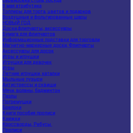
Сервировка стола, посуда
9 мая атрибутика
Топперы для торта, цветов и подарков
Воздушные и фольгированные шары
НОВЫЙ ГОД
Доски,флипчарты, аксессуары
Бумага для флипчартов
Информационные подставки для торговли
Магнитно-маркерные доски, Флипчарты
Аксессуары для досок
Игры и игрушки
Игрушки для девочек
Игры
Летние игрушки, каталки
Мыльные пузыри
Антистрессы и сквиши
Мячи, воланы, бадминтон
Пазлы
Погремушки
Брелоки
Книги пособия прописи
Книжки
Кроссворды, Ребусы.
Прописи