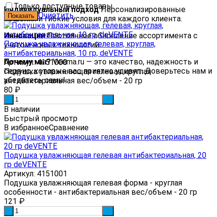
Только доступные товары
Индивидуальный подход
Персонализированные
Очистить
решения и гибкие условия для каждого клиента.
Инновации
Постоянное обновление ассортимента с
Подушка увлажняющая, гелевая, круглая,
учетом новых технологий.
антибактериальная, 10 гр, deVENTE
Почему мы?
Veema.ru — это качество, надежность и
Артикул: 4151000
сервис, которые вас приятно удивят. Доверьтесь нам и
Подушка увлажняющая гелевая круглая
убедитесь сами!
антибактериальная вес/объем - 20 гр
80
₽
-
+
В наличии
Быстрый просмотр
В избранное
Сравнение
Подушка увлажняющая гелевая антибактериальная, 20
гр deVENTE
Артикул: 4151001
Подушка увлажняющая гелевая форма - круглая
особенности - антибактериальная вес/объем - 20 гр
121
₽
-
+