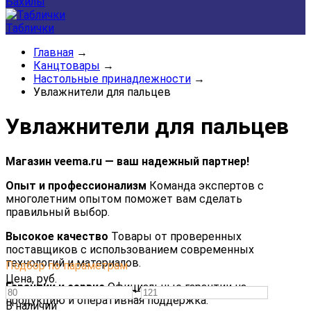
Бахилы
Таблички
Главная
→
Канцтовары
→
Настольные принадлежности
→
Увлажнители для пальцев
Увлажнители для пальцев
Магазин veema.ru — ваш надежный партнер!
Опыт и профессионализм
Команда экспертов с
многолетним опытом поможет вам сделать
правильный выбор.
Высокое качество
Товары от проверенных
поставщиков с использованием современных
технологий и материалов.
Подбор по параметрам
Цена,
руб.
Гарантии и сервис
Официальные гарантии на
—
продукцию и оперативная поддержка.
В наличии