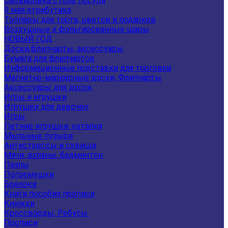
Сервировка стола, посуда
9 мая атрибутика
Топперы для торта, цветов и подарков
Воздушные и фольгированные шары
НОВЫЙ ГОД
Доски,флипчарты, аксессуары
Бумага для флипчартов
Информационные подставки для торговли
Магнитно-маркерные доски, Флипчарты
Аксессуары для досок
Игры и игрушки
Игрушки для девочек
Игры
Летние игрушки, каталки
Мыльные пузыри
Антистрессы и сквиши
Мячи, воланы, бадминтон
Пазлы
Погремушки
Брелоки
Книги пособия прописи
Книжки
Кроссворды, Ребусы.
Прописи