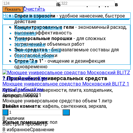
—
? Виды универсальных чистящих средств
Очистить
Новые и популярные
Спреи и аэрозоли
- удобное нанесение, быстрое
действие
Концентрированные гели
- экономичный расход,
Новые и популярные
высокая эффективность
Название
Универсальные порошки
- для сложных
Цена
загрязнений и объемных работ
Хиты продаж
Эко-средства
- биоразлагаемые составы для
Оценка покупателей
безопасной уборки
Дата добавления
Спреи "2 в 1"
- очищение и дезинфекция
В наличии
одновременно
? Применение универсальных средств
Моющее универсальное средство Московский BLITZ 1
литр ДомБытХим
Кухня:
рабочие поверхности, плита, холодильник,
Артикул: 1000021
микроволновка
Моющее универсальное средство объем 1 литр
Ванная комната:
кафель, сантехника, зеркала,
214
₽
стеклянные поверхности
-
+
В наличии
Жилые помещения:
пол
Быстрый просмотр
В избранное
Сравнение