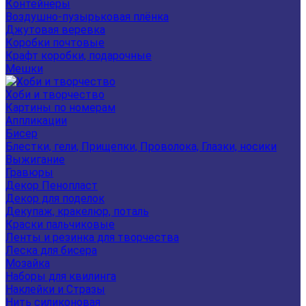
Контейнеры
Воздушно-пузырьковая плёнка
Джутовая веревка
Коробки почтовые
Крафт коробки, подарочные
Мешки
Хоби и творчество
Картины по номерам
Аппликации
Бисер
Блестки, гели, Прищепки, Проволока, Глазки, носики
Выжигание
Гравюры
Декор Пенопласт
Декор для поделок
Декупаж, кракелюр, поталь
Краски пальчиковые
Ленты и резинка для творчества
Леска для бисера
Мозайка
Наборы для квилинга
Наклейки и Стразы
Нить силиконовая