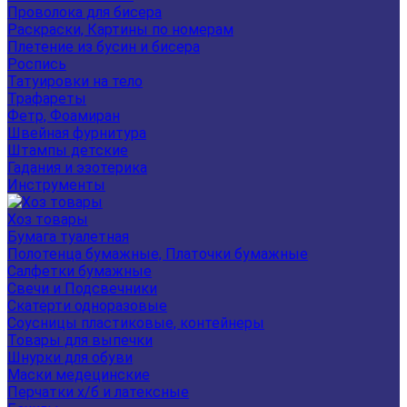
Проволока для бисера
Раскраски, Картины по номерам
Плетение из бусин и бисера
Роспись
Татуировки на тело
Трафареты
Фетр, Фоамиран
Швейная фурнитура
Штампы детские
Гадания и эзотерика
Инструменты
Хоз товары
Бумага туалетная
Полотенца бумажные, Платочки бумажные
Салфетки бумажные
Свечи и Подсвечники
Скатерти одноразовые
Соусницы пластиковые, контейнеры
Товары для выпечки
Шнурки для обуви
Маски медецинские
Перчатки х/б и латексные