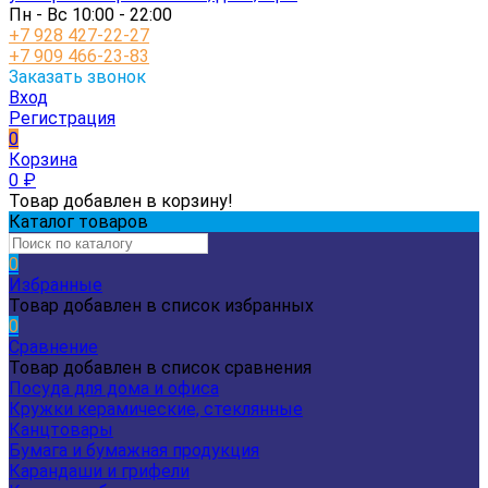
Пн - Вс 10:00 - 22:00
+7 928 427-22-27
+7 909 466-23-83
Заказать звонок
Вход
Регистрация
0
Корзина
0
₽
Товар добавлен в корзину!
Каталог товаров
0
Избранные
Товар добавлен в список избранных
0
Сравнение
Товар добавлен в список сравнения
Посуда для дома и офиса
Кружки керамические, стеклянные
Канцтовары
Бумага и бумажная продукция
Карандаши и грифели