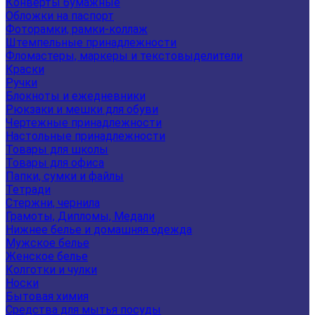
Конверты бумажные
Обложки на паспорт
Фоторамки, рамки-коллаж
Штемпельные принадлежности
Фломастеры, маркеры и текстовыделители
Краски
Ручки
Блокноты и ежедневники
Рюкзаки и мешки для обуви
Чертежные принадлежности
Настольные принадлежности
Товары для школы
Товары для офиса
Папки, сумки и файлы
Тетради
Стержни, чернила
Грамоты, Дипломы, Медали
Нижнее белье и домашняя одежда
Мужское белье
Женское белье
Колготки и чулки
Носки
Бытовая химия
Средства для мытья посуды