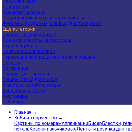
Кожгалантерея
Для мужчин
Документы бланки
Медицинские карты и сертификаты
Журналы, трудовые, бланки, удостоверения
Еще категории
Товары для праздников
Доски,флипчарты, аксессуары
Игры и игрушки
Книги пособия прописи
Термосы и посуда для активного отдыха
Пакеты
Оргтехника
Товары для торговли
Товары для художников
Упаковка, коробки, мешки
Хоби и творчество
Хоз товары
Таблички
Главная
→
Хоби и творчество
→
Картины по номерам
Аппликации
Бисер
Блестки, гел
поталь
Краски пальчиковые
Ленты и резинка для тв