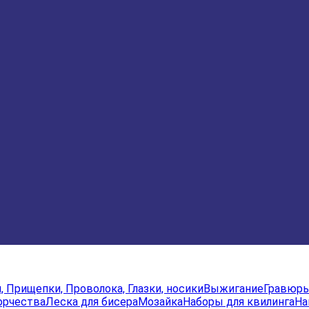
и, Прищепки, Проволока, Глазки, носики
Выжигание
Гравюр
орчества
Леска для бисера
Мозайка
Наборы для квилинга
На