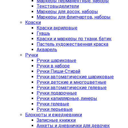
Маркеры перманентные, наборы
Текстовыделители
Маркеры для досок, наборы
Маркеры для флипчартов, наборы
Краски
Краски акриловые
Гуашь
Краски и маркеры по ткани, батик
Пастель художественная краска
Акварель
Ручки
Ручки шариковые
Ручки в наборе
Ручки Пиши-Стирай
Ручки автоматические шариковые
Ручки детские и многоцветные
Ручки автоматические гелевые
Ручки подарочные
Ручки капиллярные, линеры
Ручки гелевые
Ручки перьевые
Блокноты и ежедневники
Записные книжки
Анкеты и дневнички для девочек