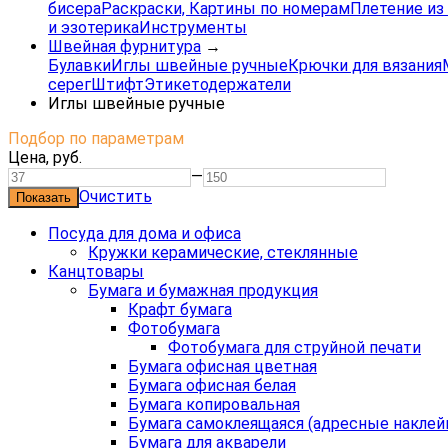
бисера
Раскраски, Картины по номерам
Плетение из 
и эзотерика
Инструменты
Швейная фурнитура
→
Булавки
Иглы швейные ручные
Крючки для вязания
серег
Штифт
Этикетодержатели
Иглы швейные ручные
Подбор по параметрам
Цена,
руб.
—
Очистить
Посуда для дома и офиса
Кружки керамические, стеклянные
Канцтовары
Бумага и бумажная продукция
Крафт бумага
Фотобумага
Фотобумага для струйной печати
Бумага офисная цветная
Бумага офисная белая
Бумага копировальная
Бумага самоклеящаяся (адресные наклей
Бумага для акварели