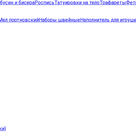
бусин и бисера
Роспись
Татуировки на тело
Трафареты
Фет
Мел портновский
Наборы швейные
Наполнитель для игруш
ки)