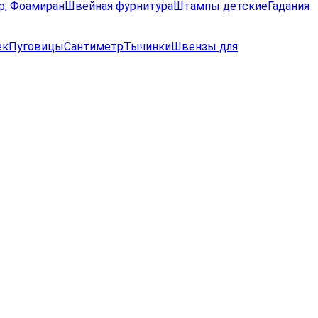
р, Фоамиран
Швейная фурнитура
Штампы детские
Гадания
ек
Пуговицы
Сантиметр
Тычинки
Швензы для