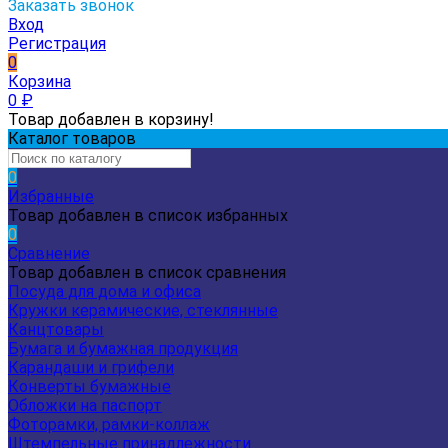
Заказать звонок
Вход
Регистрация
0
Корзина
0
₽
Товар добавлен в корзину!
Каталог товаров
0
Избранные
Товар добавлен в список избранных
0
Сравнение
Товар добавлен в список сравнения
Посуда для дома и офиса
Кружки керамические, стеклянные
Канцтовары
Бумага и бумажная продукция
Карандаши и грифели
Конверты бумажные
Обложки на паспорт
Фоторамки, рамки-коллаж
Штемпельные принадлежности