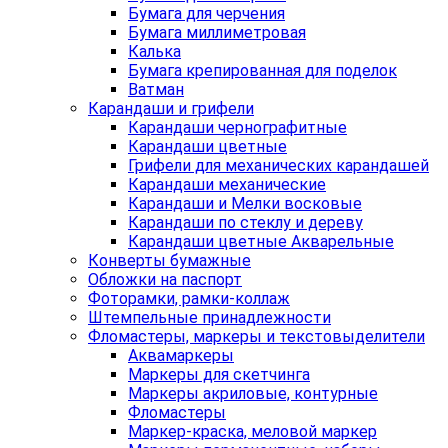
Бумага для черчения
Бумага миллиметровая
Калька
Бумага крепированная для поделок
Ватман
Карандаши и грифели
Карандаши чернографитные
Карандаши цветные
Грифели для механических карандашей
Карандаши механические
Карандаши и Мелки восковые
Карандаши по стеклу и дереву
Карандаши цветные Акварельные
Конверты бумажные
Обложки на паспорт
Фоторамки, рамки-коллаж
Штемпельные принадлежности
Фломастеры, маркеры и текстовыделители
Аквамаркеры
Маркеры для скетчинга
Маркеры акриловые, контурные
Фломастеры
Маркер-краска, меловой маркер