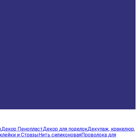
ы
Декор Пенопласт
Декор для поделок
Декупаж, кракелюр,
клейки и Стразы
Нить силиконовая
Проволока для