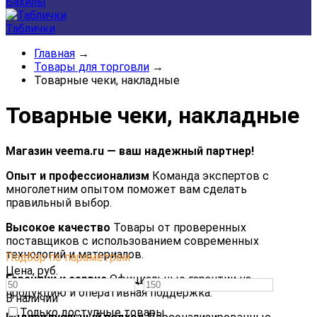
Бахилы
Таблички
Главная
→
Товары для торговли
→
Товарные чеки, накладные
Товарные чеки, накладные
Магазин veema.ru — ваш надежный партнер!
Опыт и профессионализм
Команда экспертов с
многолетним опытом поможет вам сделать
правильный выбор.
Высокое качество
Товары от проверенных
поставщиков с использованием современных
технологий и материалов.
Подбор по параметрам
Цена,
руб.
Гарантии и сервис
Официальные гарантии на
—
продукцию и оперативная поддержка.
В наличии
Только доступные товары