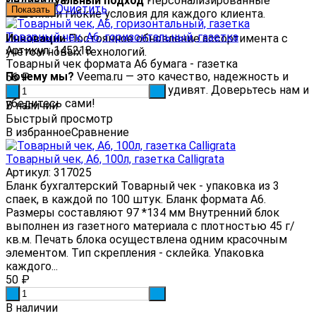
Индивидуальный подход
Персонализированные
Очистить
решения и гибкие условия для каждого клиента.
Товарный чек, А6, горизонтальный, газетка
Инновации
Постоянное обновление ассортимента с
Артикул: 145218
учетом новых технологий.
Товарный чек формата А6 бумага - газетка
Почему мы?
Veema.ru — это качество, надежность и
56
₽
сервис, которые вас приятно удивят. Доверьтесь нам и
-
+
убедитесь сами!
В наличии
Быстрый просмотр
В избранное
Сравнение
Товарный чек, А6, 100л, газетка Calligrata
Артикул: 317025
Бланк бухгалтерский Товарный чек - упаковка из 3
спаек, в каждой по 100 штук. Бланк формата А6.
Размеры составляют 97 *134 мм Внутренний блок
выполнен из газетного материала с плотностью 45 г/
кв.м. Печать блока осуществлена одним красочным
элементом. Тип скрепления - склейка. Упаковка
каждого...
50
₽
-
+
В наличии