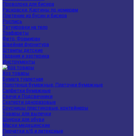
Проволока для бисера
Раскраски, Картины по номерам
Плетение из бусин и бисера
Роспись
Татуировки на тело
Трафареты
Фетр, Фоамиран
Швейная фурнитура
Штампы детские
Гадания и эзотерика
Инструменты
Хоз товары
Бумага туалетная
Полотенца бумажные, Платочки бумажные
Салфетки бумажные
Свечи и Подсвечники
Скатерти одноразовые
Соусницы пластиковые, контейнеры
Товары для выпечки
Шнурки для обуви
Маски медецинские
Перчатки х/б и латексные