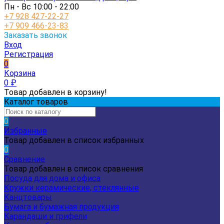
Пн - Вс 10:00 - 22:00
+7 928 427-22-27
+7 909 466-23-83
Заказать звонок
Вход
Регистрация
0
Корзина
0
₽
Товар добавлен в корзину!
Каталог товаров
0
Избранные
Товар добавлен в список избранных
0
Сравнение
Товар добавлен в список сравнения
Посуда для дома и офиса
Кружки керамические, стеклянные
Канцтовары
Бумага и бумажная продукция
Карандаши и грифели