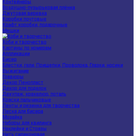
Контейнеры
Воздушно-пузырьковая плёнка
Джутовая веревка
Коробки почтовые
Крафт коробки, подарочные
Мешки
Хоби и творчество
Картины по номерам
Аппликации
Бисер
Блестки, гели, Прищепки, Проволока, Глазки, носики
Выжигание
Гравюры
Декор Пенопласт
Декор для поделок
Декупаж, кракелюр, поталь
Краски пальчиковые
Ленты и резинка для творчества
Леска для бисера
Мозайка
Наборы для квилинга
Наклейки и Стразы
Нить силиконовая