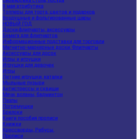
Сервировка стола, посуда
9 мая атрибутика
Топперы для торта, цветов и подарков
Воздушные и фольгированные шары
НОВЫЙ ГОД
Доски,флипчарты, аксессуары
Бумага для флипчартов
Информационные подставки для торговли
Магнитно-маркерные доски, Флипчарты
Аксессуары для досок
Игры и игрушки
Игрушки для девочек
Игры
Летние игрушки, каталки
Мыльные пузыри
Антистрессы и сквиши
Мячи, воланы, бадминтон
Пазлы
Погремушки
Брелоки
Книги пособия прописи
Книжки
Кроссворды, Ребусы.
Прописи