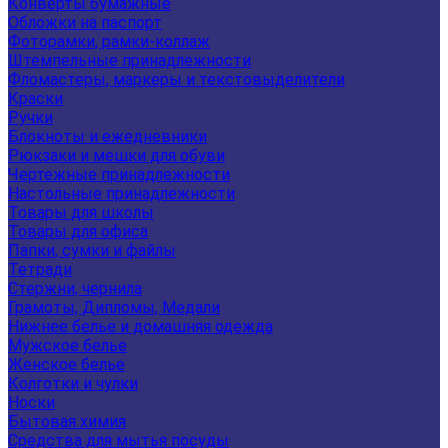
Конверты бумажные
Обложки на паспорт
Фоторамки, рамки-коллаж
Штемпельные принадлежности
Фломастеры, маркеры и текстовыделители
Краски
Ручки
Блокноты и ежедневники
Рюкзаки и мешки для обуви
Чертежные принадлежности
Настольные принадлежности
Товары для школы
Товары для офиса
Папки, сумки и файлы
Тетради
Стержни, чернила
Грамоты, Дипломы, Медали
Нижнее белье и домашняя одежда
Мужское белье
Женское белье
Колготки и чулки
Носки
Бытовая химия
Средства для мытья посуды